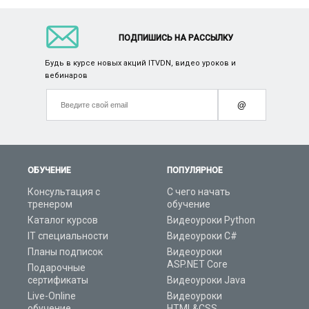
ПОДПИШИСЬ НА РАССЫЛКУ
Будь в курсе новых акций ITVDN, видео уроков и
вебинаров
@
ОБУЧЕНИЕ
ПОПУЛЯРНОЕ
Консультация с
С чего начать
тренером
обучение
Каталог курсов
Видеоуроки Python
IT специальности
Видеоуроки C#
Планы подписок
Видеоуроки
ASP.NET Core
Подарочные
сертификаты
Видеоуроки Java
Live-Online
Видеоуроки
обучение
HTML&CSS