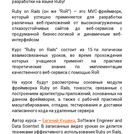
разработки на языке Ruby!
Ruby on Rails (он же “RoR”) — это MVC-фреймворк,
который успешно применяется для разработки
различных веб-приложений: от высоконагруженных
отказоустойчивых сайтов до веб-сервисов с
продуманной бизнес-логикой и динамичным веб-
интерфейсом.
Курс “Ruby on Rails” состоит из 15-ти логически
взаимосвязанных уроков, во время прохождения
которых учащиеся применят на практике
теоретические знания по имплементации
качественного веб-сервиса с помощью RoR.
На курсе будут рассмотрены основные модули
фреймворка Ruby on Rails, тонкости, связанные с
построением архитектуры приложений, основанных на
данном фреймворке, а также с рабочей практикой
масштабирования, отладки, тестирования и доставки
написанного кода на удаленные сервера.
Автор курса —
Евгений Кушвид
, Software Engineer and
Data Scientist. В записанных видео уроках он делится
техниками эффективного использования Ruby on Rails,