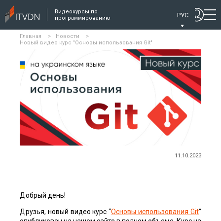
Видеокурсы по
РУС
программированию
Главная
>
Новости
>
Новый видео курс "Основы использования Git"
11.10.2023
Добрый день!
Друзья, новый видео курс “
Основы использования Git
”
опубликован на нашем сайте в полном объеме. Курс на