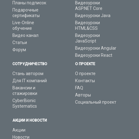
Планы подписок
Видеоуроки
ASP.NET Core
Подарочные
сертификаты
Видеоуроки Java
Live-Online
Видеоуроки
обучение
HTML&CSS
Видео канал
Видеоуроки
JavaScript
Статьи
Видеоуроки Angular
Форум
Видеоуроки React
СОТРУДНИЧЕСТВО
О ПРОЕКТЕ
Стань автором
О проекте
Для IT компаний
Контакты
Вакансии и
FAQ
стажировки
Авторы
CyberBionic
Социальный проект
Systematics
АКЦИИ И НОВОСТИ
Акции
Новости