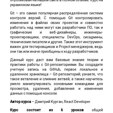
украинском языке!
Git – это самая популярная распределённая система
контроля версий. С помощью Git контролировать
изменения в файлах своих проектов и совместно
работать над ними могут как разработчики ПО, так и
графические и веб-дизайнеры, инженеры-
проектировщики, специалисты DevOps, сисадмины,
технические писатели и другие. Также этот инструмент
важен для тестировщиков и Project менеджеров, ведь
они так или иначе приобщены к коду разработчиков.
Данный курс даст вам базовые знания теории и
практики работы с Git-репозиториями. Вы создадите
учетную запись на GitHub, первое локальное и
удаленное хранилища – Git-репозиторий; узнаете, что
такое ветвление и слияние ветвей, а также научитесь
умело манипулировать основными командами для
просмотра, удаления, добавления и изменения
данных с помощью консоли.
Автор курса
– Дмитрий Курган, React Developer.
Курс состоит из 6 уроков
общей