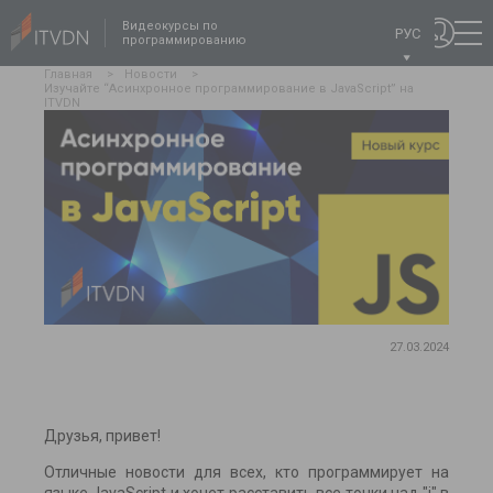
Видеокурсы по
РУС
программированию
Главная
>
Новости
>
Изучайте “Асинхронное программирование в JavaScript” на
ITVDN
27.03.2024
Друзья, привет!
Отличные новости для всех, кто программирует на
языке JavaScript и хочет расставить все точки над "і" в