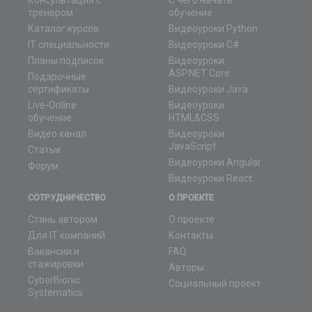
Консультация с
С чего начать
тренером
обучение
Каталог курсов
Видеоуроки Python
IT специальности
Видеоуроки C#
Планы подписок
Видеоуроки
ASP.NET Core
Подарочные
сертификаты
Видеоуроки Java
Live-Online
Видеоуроки
обучение
HTML&CSS
Видео канал
Видеоуроки
JavaScript
Статьи
Видеоуроки Angular
Форум
Видеоуроки React
СОТРУДНИЧЕСТВО
О ПРОЕКТЕ
Стань автором
О проекте
Для IT компаний
Контакты
Вакансии и
FAQ
стажировки
Авторы
CyberBionic
Социальный проект
Systematics