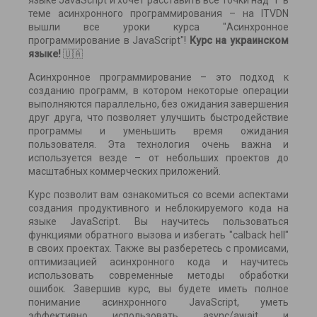
теме асинхронного программирования – на ITVDN
вышли все уроки курса "Асинхронное
программирование в JavaScript"!
Курс на украинском
языке!
🇺🇦
Асинхронное программирование – это подход к
созданию программ, в котором некоторые операции
выполняются параллельно, без ожидания завершения
друг друга, что позволяет улучшить быстродействие
программы и уменьшить время ожидания
пользователя. Эта технология очень важна и
используется везде – от небольших проектов до
масштабных коммерческих приложений.
Курс позволит вам ознакомиться со всеми аспектами
создания продуктивного и неблокируемого кода на
языке JavaScript. Вы научитесь пользоваться
функциями обратного вызова и избегать "calback hell"
в своих проектах. Также вы разберетесь с промисами,
оптимизацией асинхронного кода и научитесь
использовать современные методы обработки
ошибок. Завершив курс, вы будете иметь полное
понимание асинхронного JavaScript, уметь
эффективно использовать async/await и