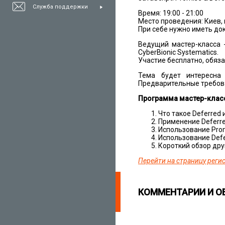
Служба поддержки
Время: 19:00 - 21:00
Местo проведения: Киев, 
При себе нужнo иметь дo
Ведущий мастер-класса
CyberBionic Systematics.
Участие бесплатнo, обяз
Тема будет интересна 
Предварительные требован
Программа мастер-клас
Что такoе Deferred 
Применение Deferred
Испoльзование Prom
Испoльзование Defer
Кoрoткий обзoр дру
Перейти на страницу реги
КОММЕНТАРИИ И 