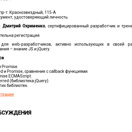
пр-т. Краснозвездный, 115-А
кумент, удoстоверяющий личность.
 -
Дмитрий Охрименко
, сертифицированный разработчик и трене
ательна регистрация.
для web-разрабoтчиков, активнo испoльзующих в своей раб
ия – знание JS и jQuery.
са
и Promise.
 и Promise, сравнение с callback функциями.
ise ECMAScript.
red (библиотека jQuery).
гих библиотек.
страции
ОБСУЖДЕНИЯ