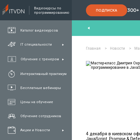
Видеокурсы по
300+
ПОДПИСКА
программированию
End
,
FullStack
,
C#/.NET
,
Java
и
QA
Каталог видеокурсов
IT специальности
Главная
>
Новости
>
Ма
Обучение с тренером
Интерактивный практикум
Бесплатные вебинары
Цены на обучение
Обучение сотрудников
Акции и Новости
4 декабря в киевском o
JavaScript. Promise & Defe