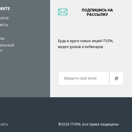
ОЕКТЕ
ПОДПИШИСЬ НА
РАССЫЛКУ
оекте
акты
ры
Будь в курсе новых акций ITVDN,
альный
видео уроков и вебинаров
кт
@
сайта
©
2026 ITVDN, все права защищены