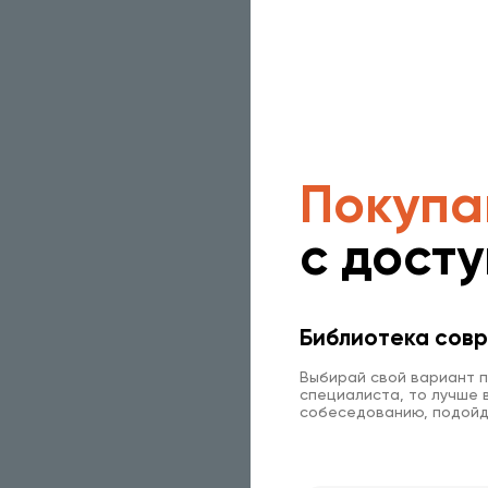
Покупа
с дост
Библиотека совр
Выбирай свой вариант п
специалиста, то лучше в
собеседованию, подойд