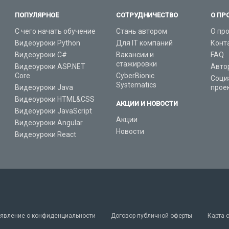
ПОПУЛЯРНОЕ
СОТРУДНИЧЕСТВО
О ПР
С чего начать обучение
Стань автором
О пр
Видеоуроки Python
Для IT компаний
Конт
Видеоуроки C#
Вакансии и
FAQ
стажировки
Видеоуроки ASP.NET
Авто
Core
CyberBionic
Соци
Systematics
Видеоуроки Java
прое
Видеоуроки HTML&CSS
АКЦИИ И НОВОСТИ
Видеоуроки JavaScript
Акции
Видеоуроки Angular
Новости
Видеоуроки React
явление о конфиденциальности
Договор публичной оферты
Карта 