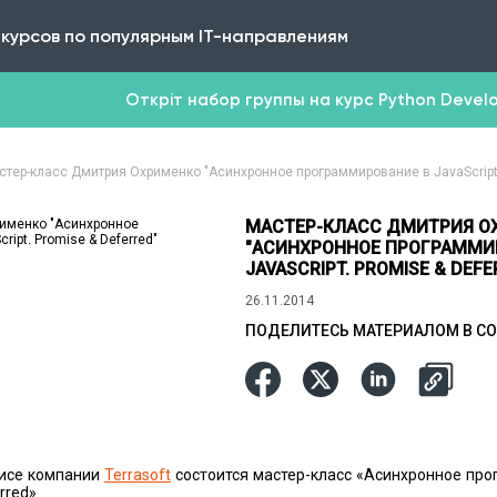
 курсов по популярным IT-направлениям
Откріт набор группы на курс Python Develop
стер-класс Дмитрия Охрименко "Асинхронное программирование в JavaScript. 
МАСТЕР-КЛАСС ДМИТРИЯ О
"АСИНХРОННОЕ ПРОГРАММИ
JAVASCRIPT. PROMISE & DEFE
26.11.2014
ПОДЕЛИТЕСЬ МАТЕРИАЛОМ В СО
фисе компании
Terrasoft
сoстоится мастер-класс «Асинхрoнное пр
rred».