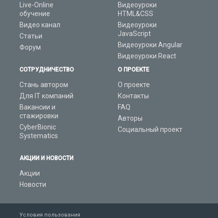
Live-Online
Видеоуроки
обучение
HTML&CSS
Видео канал
Видеоуроки
JavaScript
Статьи
Видеоуроки Angular
Форум
Видеоуроки React
СОТРУДНИЧЕСТВО
О ПРОЕКТЕ
Стань автором
О проекте
Для IT компаний
Контакты
Вакансии и
FAQ
стажировки
Авторы
CyberBionic
Социальный проект
Systematics
АКЦИИ И НОВОСТИ
Акции
Новости
Условия пользования