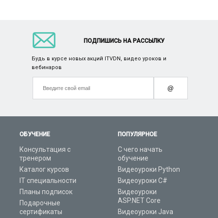
ПОДПИШИСЬ НА РАССЫЛКУ
Будь в курсе новых акций ITVDN, видео уроков и
вебинаров
@
ОБУЧЕНИЕ
ПОПУЛЯРНОЕ
Консультация с
С чего начать
тренером
обучение
Каталог курсов
Видеоуроки Python
IT специальности
Видеоуроки C#
Планы подписок
Видеоуроки
ASP.NET Core
Подарочные
сертификаты
Видеоуроки Java