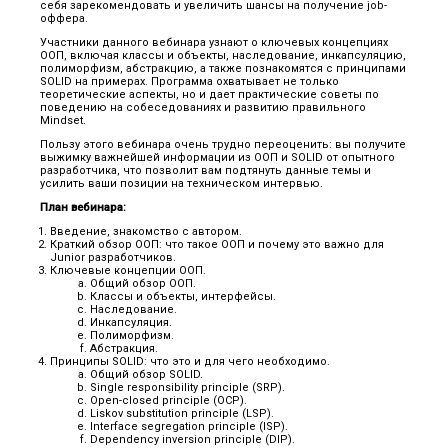
себя зарекомендовать и увеличить шансы на получение job-
оффера.
Участники данного вебинара узнают о ключевых концепциях
ООП, включая классы и объекты, наследование, инкапсуляцию,
полиморфизм, абстракцию, а также познакомятся с принципами
SOLID на примерах. Программа охватывает не только
теоретические аспекты, но и дает практические советы по
поведению на собеседованиях и развитию правильного
Mindset.
Пользу этого вебинара очень трудно переоценить: вы получите
выжимку важнейшей информации из ООП и SOLID от опытного
разработчика, что позволит вам подтянуть данные темы и
усилить ваши позиции на техническом интервью.
План вебинара:
Введение, знакомство с автором.
Краткий обзор ООП: что такое ООП и почему это важно для
Junior разработчиков.
Ключевые концепции ООП.
Общий обзор ООП.
Классы и объекты, интерфейсы.
Наследование.
Инкапсуляция.
Полиморфизм.
Абстракция.
Принципы SOLID: что это и для чего необходимо.
Общий обзор SOLID.
Single responsibility principle (SRP).
Open-closed principle (OCP).
Liskov substitution principle (LSP).
Interface segregation principle (ISP).
Dependency inversion principle (DIP).