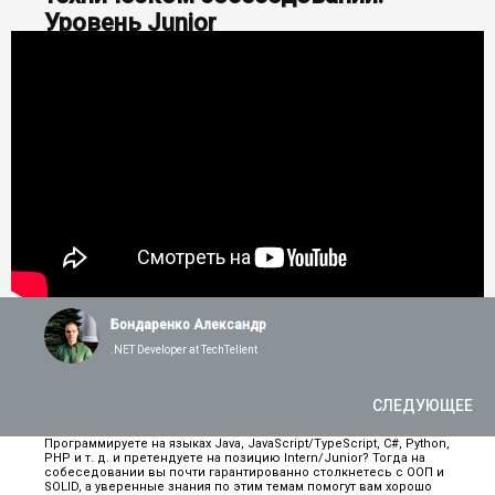
Уровень Junior
Бондаренко Александр
.NET Developer at TechTellent
СЛЕДУЮЩЕЕ
Программируете на языках Java, JavaScript/TypeScript, C#, Python,
PHP и т. д. и претендуете на позицию Intern/Junior? Тогда на
собеседовании вы почти гарантированно столкнетесь с ООП и
SOLID, а уверенные знания по этим темам помогут вам хорошо