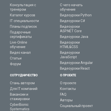
Консультация с
С чего начать
тренером
обучение
Каталог курсов
Видеоуроки Python
IT специальности
Видеоуроки C#
Планы подписок
Видеоуроки
ASP.NET Core
Подарочные
сертификаты
Видеоуроки Java
Live-Online
Видеоуроки
обучение
HTML&CSS
Видео канал
Видеоуроки
JavaScript
Статьи
Видеоуроки Angular
Форум
Видеоуроки React
СОТРУДНИЧЕСТВО
О ПРОЕКТЕ
Стань автором
О проекте
Для IT компаний
Контакты
Вакансии и
FAQ
стажировки
Авторы
CyberBionic
Социальный проект
Systematics