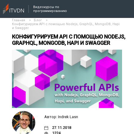
Видеокурсы по
программированию
Главная
>
Блог
>
Конфигурируем API с помощью Nodejs, GraphQL, MongoDB, Hapi
и Swagger
КОНФИГУРИРУЕМ API С ПОМОЩЬЮ NODEJS,
GRAPHQL, MONGODB, HAPI И SWAGGER
Автор: Indrek Lasn
27.11.2018
1224