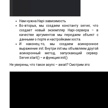
Нам нужна Hapi-зависимость
Во-вторых, мы создаем константу server, что
создает новый экземпляр Hapi-сервера – в
качестве аргументов мы передаем объект с
данными о порте и настройками хоста.
И наконец-то, мы создаем асинхронное
выражение init. Внутри init мы объявляем другой
асинхронный метод, запускающий сервер.
Server.start() – и функция init().
Не уверены, что такое async – await? Смотрим это: