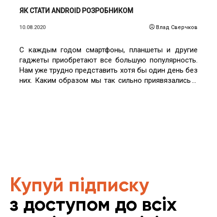
ЯК СТАТИ ANDROID РОЗРОБНИКОМ
10.08.2020
Влад Сверчков
С каждым годом смартфоны, планшеты и другие
гаджеты приобретают все большую популярность.
Нам уже трудно представить хотя бы один день без
них. Каким образом мы так сильно приявязались к
ним? Все дело в программном обеспечении,
которое находит ключ к каждому из нас: общение
(телефонная связь, видеозвонки, социальные сети),
просмотр мультимедийного контента,
прослушивание музыки, фото- и видеосъемка, игры
на любой вкус и цвет, обучающие приложения и т.
д. За всем этим стоят девелоперы,
разрабатывающие программы, от которых тяжело
оторваться.
Купуй підписку
з доступом до всіх