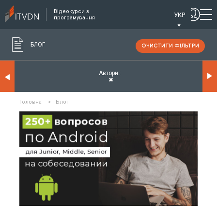
Відеокурси з
УКР
програмування
БЛОГ
ОЧИСТИТИ ФІЛЬТРИ
Автори
✖
Головна
>
Блог
ЧИТАТИ ДЕТАЛЬНІШЕ