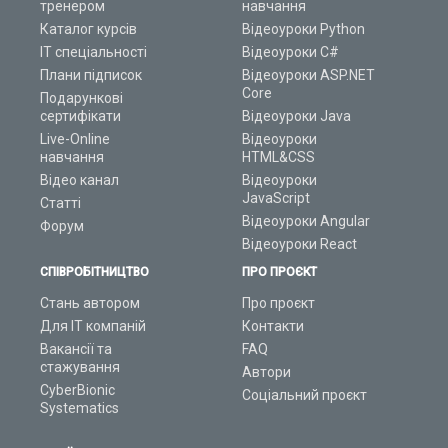
тренером
навчання
Каталог курсів
Відеоуроки Python
ІТ спеціальності
Відеоуроки C#
Плани підписок
Відеоуроки ASP.NET
Core
Подарункові
сертифікати
Відеоуроки Java
Live-Online
Відеоуроки
навчання
HTML&CSS
Відео канал
Відеоуроки
JavaScript
Статті
Відеоуроки Angular
Форум
Відеоуроки React
СПІВРОБІТНИЦТВО
ПРО ПРОЄКТ
Стань автором
Про проєкт
Для ІТ компаній
Контакти
Вакансії та
FAQ
стажування
Автори
CyberBionic
Соціальний проєкт
Systematics