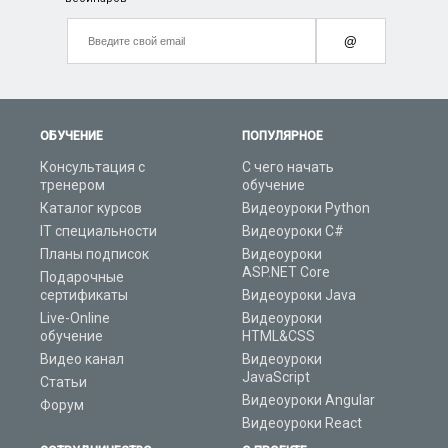
@
ОБУЧЕНИЕ
ПОПУЛЯРНОЕ
Консультация с
С чего начать
тренером
обучение
Каталог курсов
Видеоуроки Python
IT специальности
Видеоуроки C#
Планы подписок
Видеоуроки
ASP.NET Core
Подарочные
сертификаты
Видеоуроки Java
Live-Online
Видеоуроки
обучение
HTML&CSS
Видео канал
Видеоуроки
JavaScript
Статьи
Видеоуроки Angular
Форум
Видеоуроки React