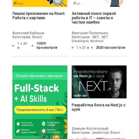
Пишем приложение на React.
Активный поиск первой
Работа с картами
работы в IT – советы и
частые ошибки
Анатолий Кабанов
Виктория Пилипенко
Категории: React
Категории: .NET, .NET
Developer, Android
1 ч 20
10539
м
просмотров
1 ч 21 м
2620 просмотров
Разработка блога на Next.js с
нуля
Демьян Костельный
Категории: JavaScript, React