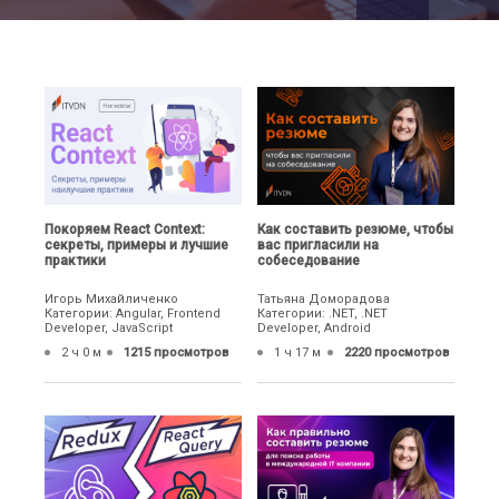
Покоряем React Context:
Как составить резюме, чтобы
секреты, примеры и лучшие
вас пригласили на
практики
собеседование
Игорь Михайличенко
Татьяна Доморадова
Категории: Angular, Frontend
Категории: .NET, .NET
Developer, JavaScript
Developer, Android
2 ч 0 м
1215 просмотров
1 ч 17 м
2220 просмотров