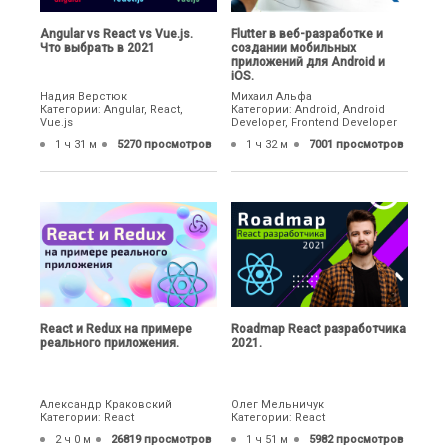
Angular vs React vs Vue.js.
Flutter в веб-разработке и
Что выбрать в 2021
создании мобильных
приложений для Android и
iOS.
Надия Верстюк
Михаил Альфа
Категории: Angular, React,
Категории: Android, Android
Vue.js
Developer, Frontend Developer
1 ч 31 м
5270 просмотров
1 ч 32 м
7001 просмотров
React и Redux на примере
Roadmap React разработчика
реального приложения.
2021.
Александр Краковский
Олег Мельничук
Категории: React
Категории: React
2 ч 0 м
26819 просмотров
1 ч 51 м
5982 просмотров