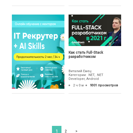
Как стать Full-Stack
разработчиком
Виталий Емец
Категории: .NET, .NET
Developer, Android
2 ч 0 м
9301 просмотров
1
2
>