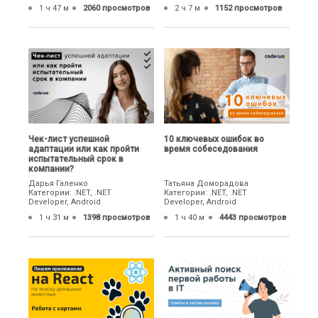
1 ч 47 м
2060 просмотров
2 ч 7 м
1152 просмотров
Чек-лист успешной
10 ключевых ошибок во
адаптации или как пройти
время собеседования
испытательный срок в
компании?
Дарья Галенко
Татьяна Доморадова
Категории: .NET, .NET
Категории: .NET, .NET
Developer, Android
Developer, Android
1 ч 31 м
1398 просмотров
1 ч 40 м
4443 просмотров