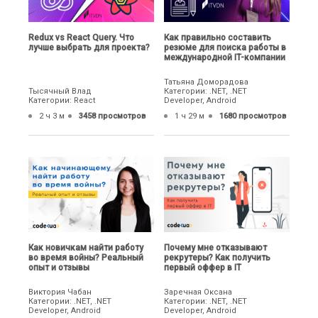
Redux vs React Query. Что
Как правильно составить
лучше выбрать для проекта?
резюме для поиска работы в
международной IT-компании
Татьяна Доморадова
Тысячный Влад
Категории: .NET, .NET
Категории: React
Developer, Android
2 ч 3 м
3458 просмотров
1 ч 29 м
1680 просмотров
Как новичкам найти работу
Почему мне отказывают
во время войны? Реальный
рекрутеры? Как получить
опыт и отзывы
первый оффер в IT
Виктория Чабан
Заречная Оксана
Категории: .NET, .NET
Категории: .NET, .NET
Developer, Android
Developer, Android