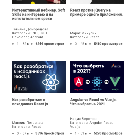
Интерактивный вебинар. Soft
React против jQuery на
Skills на интервью и на
примере одного приложения.
испытательном сроке
Татьяна Доморадова
Категории: .NET, .NET
Марат Минулин
Developer, Android
Категории: React
1 ч 32 м
6444 просмотров
0 ч 45 м
5410 просмотров
Как разобраться в
Angular vs React vs Vue.js.
исходниках React.js
Что выбрать в 2021
Надия Верстюк
Максим Петриков
Категории: Angular, React,
Категории: React
Vue.js
0 ч 57 м
3516 просмотров
1 ч 31 м
5270 просмотров