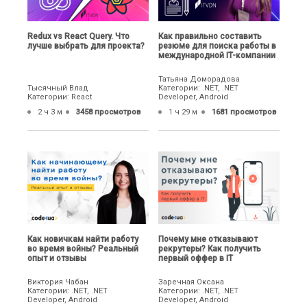
Redux vs React Query. Что
Как правильно составить
лучше выбрать для проекта?
резюме для поиска работы в
международной IT-компании
Татьяна Доморадова
Тысячный Влад
Категории: .NET, .NET
Категории: React
Developer, Android
2 ч 3 м
3458 просмотров
1 ч 29 м
1681 просмотров
Как новичкам найти работу
Почему мне отказывают
во время войны? Реальный
рекрутеры? Как получить
опыт и отзывы
первый оффер в IT
Виктория Чабан
Заречная Оксана
Категории: .NET, .NET
Категории: .NET, .NET
Developer, Android
Developer, Android