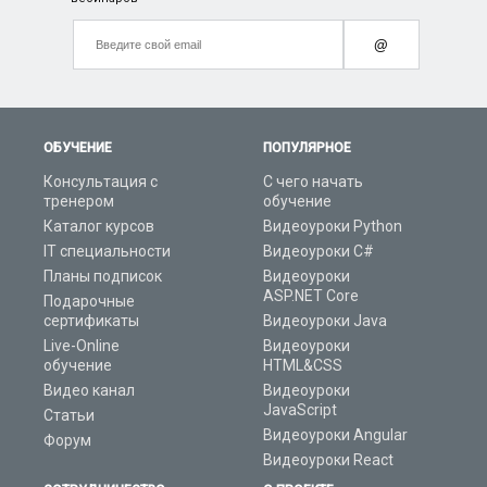
@
ОБУЧЕНИЕ
ПОПУЛЯРНОЕ
Консультация с
С чего начать
тренером
обучение
Каталог курсов
Видеоуроки Python
IT специальности
Видеоуроки C#
Планы подписок
Видеоуроки
ASP.NET Core
Подарочные
сертификаты
Видеоуроки Java
Live-Online
Видеоуроки
обучение
HTML&CSS
Видео канал
Видеоуроки
JavaScript
Статьи
Видеоуроки Angular
Форум
Видеоуроки React