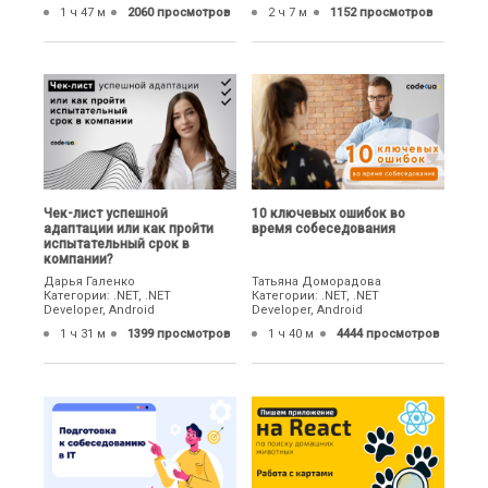
1 ч 47 м
2060 просмотров
2 ч 7 м
1152 просмотров
Чек-лист успешной
10 ключевых ошибок во
адаптации или как пройти
время собеседования
испытательный срок в
компании?
Дарья Галенко
Татьяна Доморадова
Категории: .NET, .NET
Категории: .NET, .NET
Developer, Android
Developer, Android
1 ч 31 м
1399 просмотров
1 ч 40 м
4444 просмотров