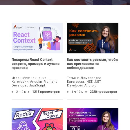
Покоряем React Context:
Как составить резюме, чтобы
секреты, примеры и лучшие
вас пригласили на
практики
собеседование
Игорь Михайличенко
Татьяна Доморадова
Категории: Angular, Frontend
Категории: .NET, .NET
Developer, JavaScript
Developer, Android
2 ч 0 м
1215 просмотров
1 ч 17 м
2220 просмотров