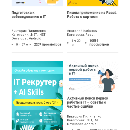
Подготовка к
Пишем приложение на React.
собеседованию в IT
Работа с картами
Виктория Пилипенко
Анатолий Кабанов
Категории: .NET, .NET
Категории: React
Developer, Android
1 ч 20
10539
0 ч 57 м
2207 просмотров
м
просмотров
Активный поиск первой
работы в IT – советы и
частые ошибки
Виктория Пилипенко
Категории: .NET, .NET
Developer, Android