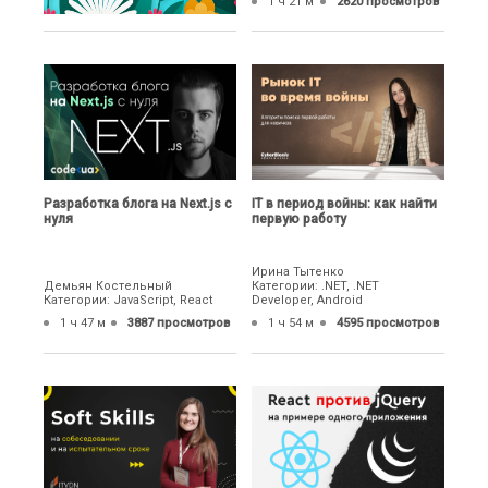
1 ч 21 м
2620 просмотров
Разработка блога на Next.js с
IТ в период войны: как найти
нуля
первую работу
Ирина Тытенко
Демьян Костельный
Категории: .NET, .NET
Категории: JavaScript, React
Developer, Android
1 ч 47 м
3887 просмотров
1 ч 54 м
4595 просмотров