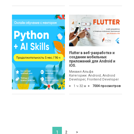
Flutter в веб-разработке и
создании мобильных
приложений для Android и
iOS.
Михаил Альфа
Категории: Android, Android
Developer, Frontend Developer
1 ч 32 м
7004 просмотров
1
2
>