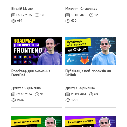
Віталій Мазяр
Микулич Олександр
05.02.2025
120
30.01.2025
120
694
630
Roadmap для вивчення
Публікація веб-проєктів на
FrontEnd
GitHub
Дмитро Охріменко
Дмитро Охріменко
02.10.2024
90
25.09.2024
60
2835
1751