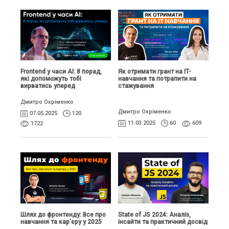
Frontend у часи AI: 8 порад,
Як отримати грант на IT-
які допоможуть тобі
навчання та потрапити на
вирватись уперед
стажування
Дмитро Охріменко
Дмитро Охріменко
07.05.2025
120
11.03.2025
60
609
1722
Шлях до фронтенду: Все про
State of JS 2024: Аналіз,
навчання та кар’єру у 2025
інсайти та практичний досвід