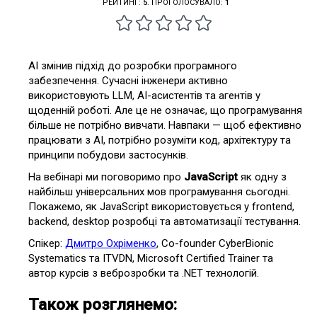
РЕЙТИНГ:
5
. ПРОГОЛОСУВАЛО:
1
AI змінив підхід до розробки програмного
забезпечення. Сучасні інженери активно
використовують LLM, AI-асистентів та агентів у
щоденній роботі. Але це не означає, що програмування
більше не потрібно вивчати. Навпаки — щоб ефективно
працювати з AI, потрібно розуміти код, архітектуру та
принципи побудови застосунків.
На вебінарі ми поговоримо про
JavaScript
як одну з
найбільш універсальних мов програмування сьогодні.
Покажемо, як JavaScript використовується у frontend,
backend, desktop розробці та автоматизації тестування.
Спікер:
Дмитро Охріменко
, Co-founder CyberBionic
Systematics та ITVDN, Microsoft Certified Trainer та
автор курсів з веброзробки та .NET технологій.
Також розглянемо: