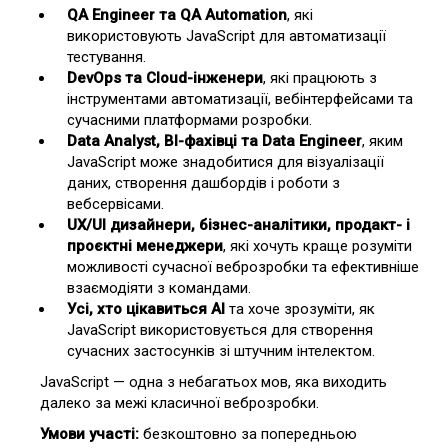
QA Engineer та QA Automation
, які
використовують JavaScript для автоматизації
тестування.
DevOps та Cloud-інженери
, які працюють з
інструментами автоматизації, вебінтерфейсами та
сучасними платформами розробки.
Data Analyst, BI-фахівці та Data Engineer
, яким
JavaScript може знадобитися для візуалізації
даних, створення дашбордів і роботи з
вебсервісами.
UX/UI дизайнери, бізнес-аналітики, продакт- і
проєктні менеджери
, які хочуть краще розуміти
можливості сучасної веброзробки та ефективніше
взаємодіяти з командами.
Усі, хто цікавиться AI
та хоче зрозуміти, як
JavaScript використовується для створення
сучасних застосунків зі штучним інтелектом.
JavaScript — одна з небагатьох мов, яка виходить
далеко за межі класичної веброзробки.
Умови участі:
безкоштовно за попередньою