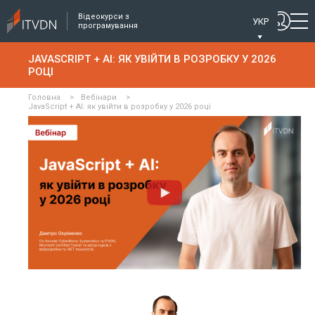
Відеокурси з
УКР
програмування
JAVASCRIPT + AI: ЯК УВІЙТИ В РОЗРОБКУ У 2026
РОЦІ
Головна
>
Вебінари
>
JavaScript + AI: як увійти в розробку у 2026 році