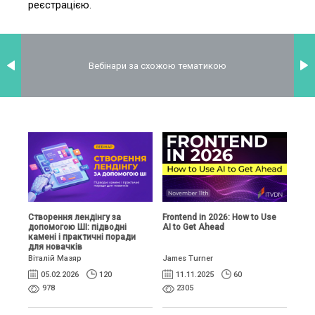
реєстрацією.
Вебінари за схожою тематикою
Створення лендінгу за
Frontend in 2026: How to Use
допомогою ШІ: підводні
AI to Get Ahead
камені і практичні поради
для новачків
Віталій Мазяр
James Turner
05.02.2026
120
11.11.2025
60
978
2305