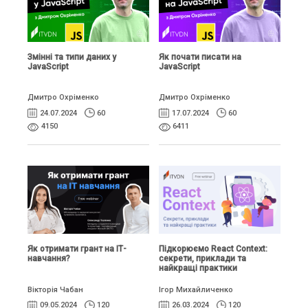
Змінні та типи даних у
Як почати писати на
JavaScript
JavaScript
Дмитро Охріменко
Дмитро Охріменко
24.07.2024
60
17.07.2024
60
4150
6411
Як отримати грант на ІТ-
Підкорюємо React Context:
навчання?
секрети, приклади та
найкращі практики
Вікторія Чабан
Ігор Михайличенко
09.05.2024
120
26.03.2024
120