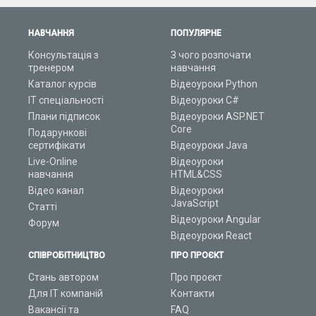
НАВЧАННЯ
ПОПУЛЯРНЕ
Консультація з
З чого розпочати
тренером
навчання
Каталог курсів
Відеоуроки Python
ІТ спеціальності
Відеоуроки C#
Плани підписок
Відеоуроки ASP.NET
Core
Подарункові
сертифікати
Відеоуроки Java
Live-Online
Відеоуроки
навчання
HTML&CSS
Відео канал
Відеоуроки
JavaScript
Статті
Відеоуроки Angular
Форум
Відеоуроки React
СПІВРОБІТНИЦТВО
ПРО ПРОЄКТ
Стань автором
Про проєкт
Для ІТ компаній
Контакти
Вакансії та
FAQ