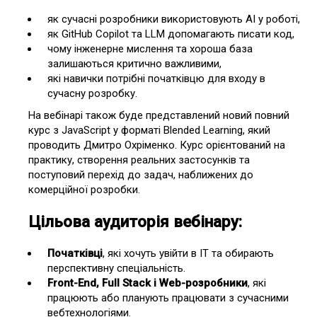
як сучасні розробники використовують AI у роботі,
як GitHub Copilot та LLM допомагають писати код,
чому інженерне мислення та хороша база
залишаються критично важливими,
які навички потрібні початківцю для входу в
сучасну розробку.
На вебінарі також буде представлений новий повний
курс з JavaScript у форматі Blended Learning, який
проводить Дмитро Охріменко. Курс орієнтований на
практику, створення реальних застосунків та
поступовий перехід до задач, наближених до
комерційної розробки.
Цільова аудиторія вебінару:
Початківці
, які хочуть увійти в IT та обирають
перспективну спеціальність.
Front-End, Full Stack і Web-розробники
, які
працюють або планують працювати з сучасними
вебтехнологіями.