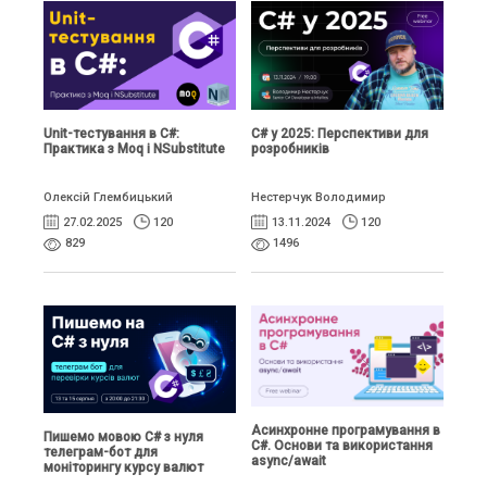
Unit-тестування в C#:
C# у 2025: Перспективи для
Практика з Moq і NSubstitute
розробників
Олексій Глембицький
Нестерчук Володимир
27.02.2025
120
13.11.2024
120
829
1496
Асинхронне програмування в
Пишемо мовою C# з нуля
C#. Основи та використання
телеграм-бот для
async/await
моніторингу курсу валют