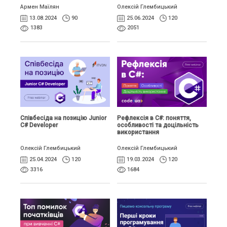
Армен Маїлян
Олексій Глембицький
13.08.2024
90
25.06.2024
120
1383
2051
Співбесіда на позицію Junior
Рефлексія в C#: поняття,
C# Developer
особливості та доцільність
використання
Олексій Глембицький
Олексій Глембицький
25.04.2024
120
19.03.2024
120
3316
1684