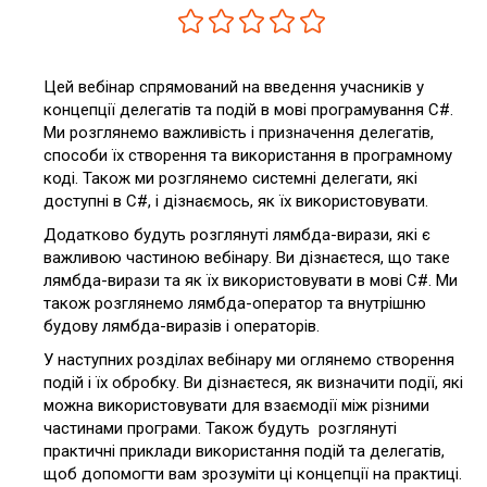
Цей вебінар спрямований на введення учасників у
концепції делегатів та подій в мові програмування C#.
Ми розглянемо важливість і призначення делегатів,
способи їх створення та використання в програмному
коді. Також ми розглянемо системні делегати, які
доступні в C#, і дізнаємось, як їх використовувати.
Додатково будуть розглянуті лямбда-вирази, які є
важливою частиною вебінару. Ви дізнаєтеся, що таке
лямбда-вирази та як їх використовувати в мові C#. Ми
також розглянемо лямбда-оператор та внутрішню
будову лямбда-виразів і операторів.
У наступних розділах вебінару ми оглянемо створення
подій і їх обробку. Ви дізнаєтеся, як визначити події, які
можна використовувати для взаємодії між різними
частинами програми. Також будуть розглянуті
практичні приклади використання подій та делегатів,
щоб допомогти вам зрозуміти ці концепції на практиці.