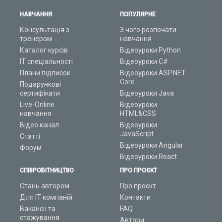
НАВЧАННЯ
ПОПУЛЯРНЕ
Консультація з
З чого розпочати
тренером
навчання
Каталог курсів
Відеоуроки Python
ІТ спеціальності
Відеоуроки C#
Плани підписок
Відеоуроки ASP.NET
Core
Подарункові
сертифікати
Відеоуроки Java
Live-Online
Відеоуроки
навчання
HTML&CSS
Відео канал
Відеоуроки
JavaScript
Статті
Відеоуроки Angular
Форум
Відеоуроки React
СПІВРОБІТНИЦТВО
ПРО ПРОЄКТ
Стань автором
Про проєкт
Для ІТ компаній
Контакти
Вакансії та
FAQ
стажування
Автори