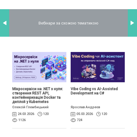
Вебінари за схожою тематикою
Мікросервіси на .NET з нуля:
Vibe Coding vs AI-Assisted
створення REST API,
Development на C#
контейнеризація Docker та
деплой у Kubernetes
Олексій Глембицький
Ярослав Андреєв
24.03.2026
120
05.03.2026
120
1126
724