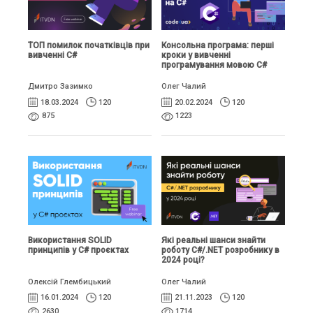
ТОП помилок початківців при
Консольна програма: перші
вивченні C#
кроки у вивченні
програмування мовою C#
Дмитро Зазимко
Олег Чалий
18.03.2024
120
20.02.2024
120
875
1223
Використання SOLID
Які реальні шанси знайти
принципів у C# проєктах
роботу C#/.NET розробнику в
2024 році?
Олексій Глембицький
Олег Чалий
16.01.2024
120
21.11.2023
120
2630
1714