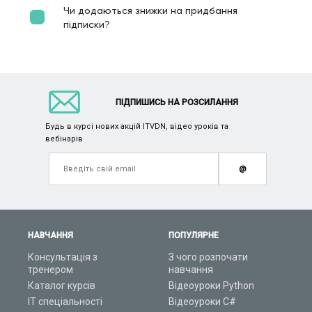
Чи додаються знижки на придбання
підписки?
ПІДПИШИСЬ НА РОЗСИЛАННЯ
Будь в курсі нових акцій ITVDN, відео уроків та
вебінарів
@
НАВЧАННЯ
ПОПУЛЯРНЕ
Консультація з
З чого розпочати
тренером
навчання
Каталог курсів
Відеоуроки Python
ІТ спеціальності
Відеоуроки C#