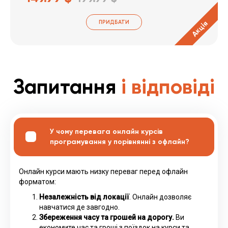
ПРИДБАТИ
Акція
Запитання
і відповіді
У чому перевага онлайн курсів
програмування у порівнянні з офлайн?
Онлайн курси мають низку переваг перед офлайн
форматом:
Незалежність від локації
. Онлайн дозволяє
навчатися де завгодно.
Збереження часу та грошей на дорогу.
Ви
економите час та гроші з поїздок на курси та