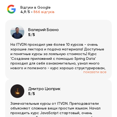
Відгуки в Google
4,9/5 -
866 відгуків
Валерий Бахно
5/5
На ITVDN проходил уже более 10 курсов - очень
хорошие лектора и подача материала! Доступные
и понятные курсы за лояльную стоимость) Курс
'Создание приложений с помощью Spring Data'
проходил для себя ознакомительно, узнал много
нового и полезного - курс хорошо структурирован,
показати все
много наглядности, работы с кодом, остался
доволен! ITVDN, спасибо!!!
Дмитро Цюприк
5/5
Замечательные курсы от ITVDN. Преподаватели
объясняют сложные вещи простым языком. Начал
проходить курс JavaScript стартовый, очень