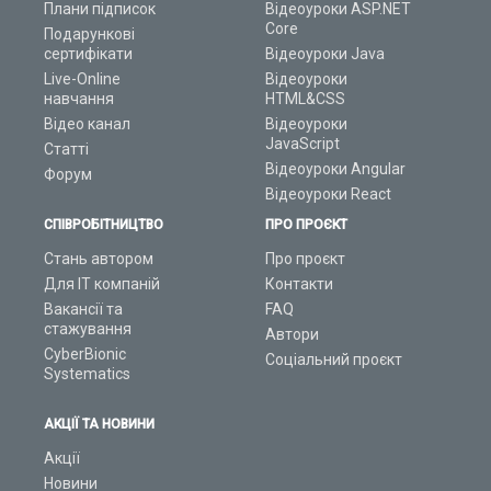
Плани підписок
Відеоуроки ASP.NET
Core
Подарункові
сертифікати
Відеоуроки Java
Live-Online
Відеоуроки
навчання
HTML&CSS
Відео канал
Відеоуроки
JavaScript
Статті
Відеоуроки Angular
Форум
Відеоуроки React
СПІВРОБІТНИЦТВО
ПРО ПРОЄКТ
Стань автором
Про проєкт
Для ІТ компаній
Контакти
Вакансії та
FAQ
стажування
Автори
CyberBionic
Соціальний проєкт
Systematics
АКЦІЇ ТА НОВИНИ
Акції
Новини