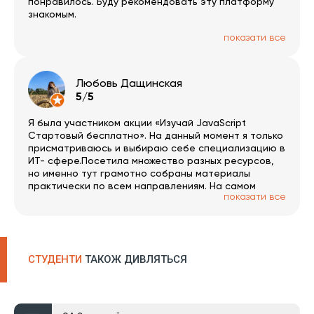
понравилось. Буду рекомендовать эту платформу
знакомым.
показати все
Любовь Дащинская
5/5
Я была участником акции «Изучай JavaScript
Стартовый бесплатно». На данный момент я только
присматриваюсь и выбираю себе специализацию в
ИТ- сфере.Посетила множество разных ресурсов,
но именно тут грамотно собраны материалы
практически по всем направлениям. На самом
показати все
курсе я успела еще раз укрепить и
систематизировать свои знания по данному
языку.Временные рамки дают хороший стимул и
мотивацию изучать предложенный материал, а не
откладывать на потом.
СТУДЕНТИ
ТАКОЖ ДИВЛЯТЬСЯ