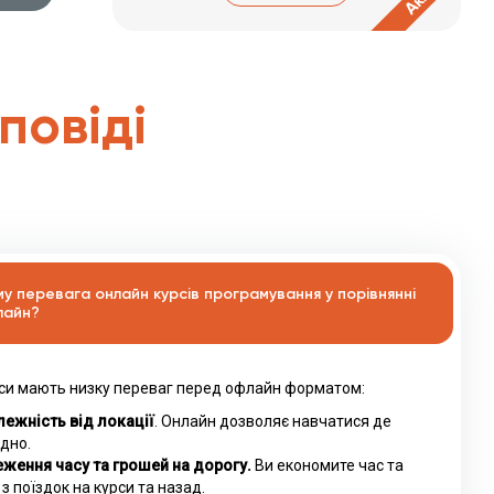
дповіді
му перевага онлайн курсів програмування у порівнянні
лайн?
си мають низку переваг перед офлайн форматом:
ежність від локації
. Онлайн дозволяє навчатися де
дно.
ження часу та грошей на дорогу.
Ви економите час та
 з поїздок на курси та назад.