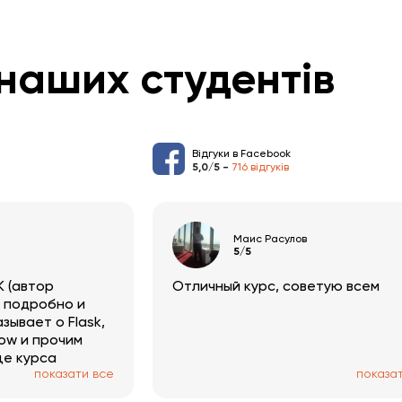
наших студентів
Відгуки в Facebook
5,0/5 -
716 відгуків
Маис Расулов
5/5
K (автор
Отличный курс, советую всем
, подробно и
зывает о Flask,
low и прочим
це курса
показати все
показа
ков и
 На выходе