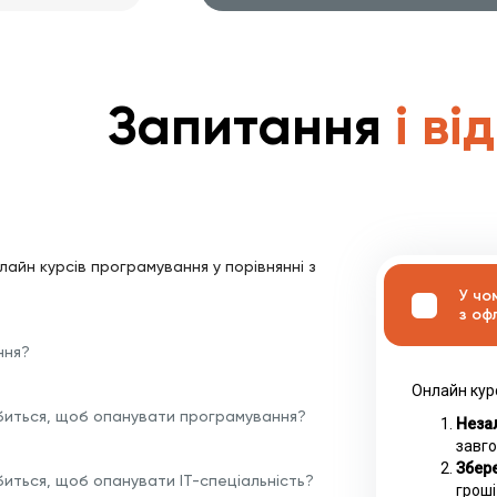
Запитання
і ві
лайн курсів програмування у порівнянні з
У чо
з оф
ння?
Онлайн кур
биться, щоб опанувати програмування?
Незал
завго
Збере
биться, щоб опанувати ІТ-спеціальність?
гроші