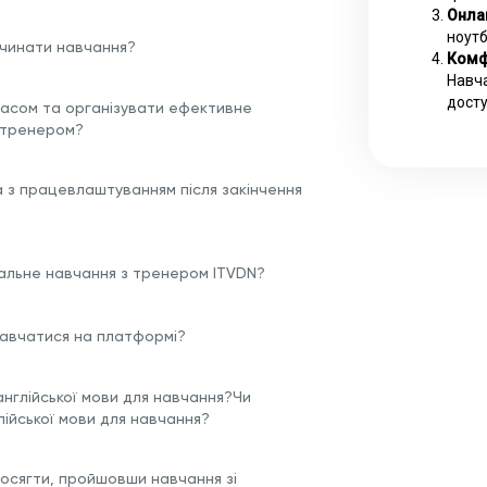
Онла
ноутб
очинати навчання?
Комф
Навча
досту
часом та організувати ефективне
 тренером?
а з працевлаштуванням після закінчення
альне навчання з тренером ITVDN?
 навчатися на платформі?
англійської мови для навчання?Чи
лійської мови для навчання?
досягти, пройшовши навчання зі