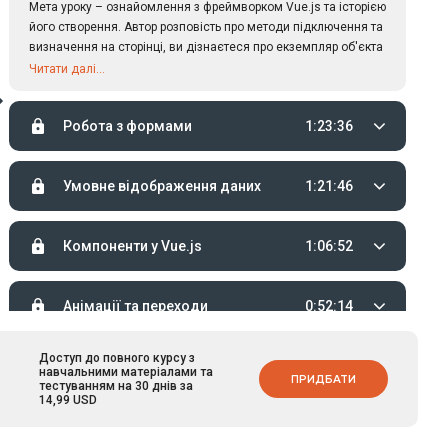
Мета уроку – ознайомлення з фреймворком Vue.js та історією
його створення. Автор розповість про методи підключення та
визначення на сторінці, ви дізнаєтеся про екземпляр об'єкта
Vue(), навчитеся ним працювати. Будуть розглянуті основні
Читати далі...
елементи – прив'язки та шаблони, їх мета та використання.
Також буде здійснено аналіз основних прив'язок на сторінку,
Робота з формами
1:23:36
а також життєвий цикл екземпляра Vue.
Умовне відображення даних
1:21:46
Компоненти у Vue.js
1:06:52
Анімації та переходи
0:52:14
Доступ до повного курсу з
Маршрутизація у Vue.js
0:32:57
навчальними матеріалами та
ПРИДБАТИ
тестуванням на 30 днів за
14,99 USD