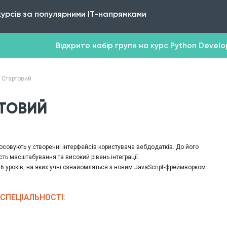
курсів за популярними IT-напрямками
Відкрито набір групи на курс Python Develope
s Стартовий
РТОВИЙ
тосовують у створенні інтерфейсів користувача вебдодатків. До його
сть масштабування та високий рівень інтеграції.
6 уроків, на яких учні ознайомляться з новим JavaScript-фреймворком
принципи роботи з ним. Після проходження курсу ви зможете створювати
уючи шаблони та маршрутизацію сторінок.
СПЕЦІАЛЬНОСТІ: