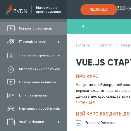
300+ 
Відеокурси з
ПІДПИСКА
програмування
nd
,
FullStack
,
C#/.NET
,
Java
та
QA
Каталог відеокурсів
ІТ спеціальності
Головна
>
Каталог
>
Vue.j
Навчання з тренером
VUE.JS СТА
Інтерактивний практикум
ПРО КУРС
Безкоштовні вебінари
Vue.js - це фреймворк, який зас
переваг входять: простота, легкі
Ціни на навчання
Даний відео курс складається з 
– Vue.js – та вивчать основні 
Читати далі...
власні вебпрограми, використов
Навчання співробітників
ЦЕЙ КУРС ВХОДИТЬ ДО 
Акції та Новини
Frontend Developer