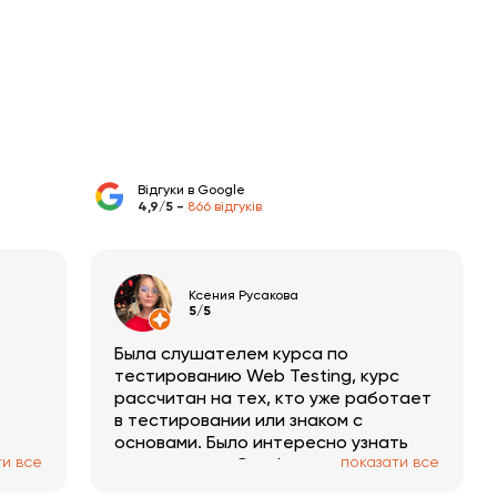
Відгуки в Google
4,9/5 -
866 відгуків
Ксения Русакова
5/5
Была слушателем курса по
тестированию Web Testing, курс
рассчитан на тех, кто уже работает
в тестировании или знаком с
основами. Было интересно узнать
ти все
показати все
много нового. Особенно хочу
отметить, что материал