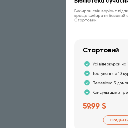
Бібліотека сучасн
Вибирай свій варіант підп
краще вибирати Базовий аб
Стартовий.
Стартовий
Усі відеокурси на 
Тестування з 10 ку
Перевірка 5 дома
Консультація з тр
59.99 $
ПРИДБАТ