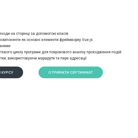
еходи на сторінці за допомогою класів
 компоненти як основні елементи фреймворку Vue.js
даними
тєвого циклу програми для покрокового аналізу проходження подій
тки, використовуючи маршрути та пере адресації
 КУРСУ
ОТРИМАТИ СЕРТИФІКАТ