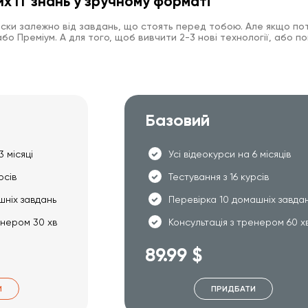
их IT знань у зручному форматі
иски залежно від завдань, що стоять перед тобою. Але якщо пот
о Преміум. А для того, щоб вивчити 2-3 нові технології, або по
Базовий
3 місяці
Усі відеокурси на 6 місяців
рсів
Тестування з 16 курсів
шніх завдань
Перевірка 10 домашніх завда
енером 30 хв
Консультація з тренером 60 х
89.99 $
И
ПРИДБАТИ