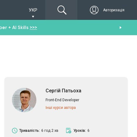
УКР
Авторизація
r + AI Skills
>>>
От
Сергій Патьоха
Front-End Developer
Інші курси автора
Тривалість:
6 год 2 хв
Уроків:
6