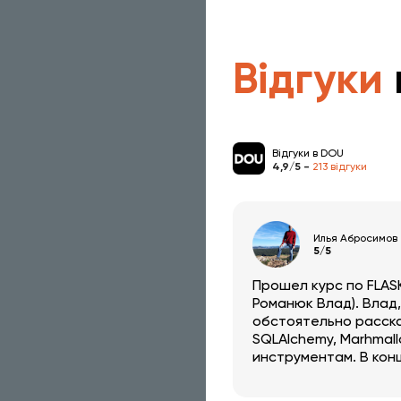
Відгуки
Відгуки в DOU
4,9/5 -
213 відгуки
Илья Абросимов
5/5
Прошел курс по FLAS
Романюк Влад). Влад
обстоятельно расска
SQLAlchemy, Marhmal
инструментам. В кон
затронута тема пото
асинхронной работы.