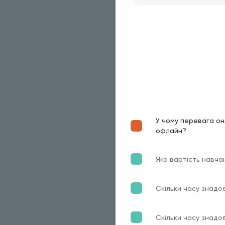
У чому перевага он
офлайн?
Яка вартість навча
Скільки часу знадо
Скільки часу знадо