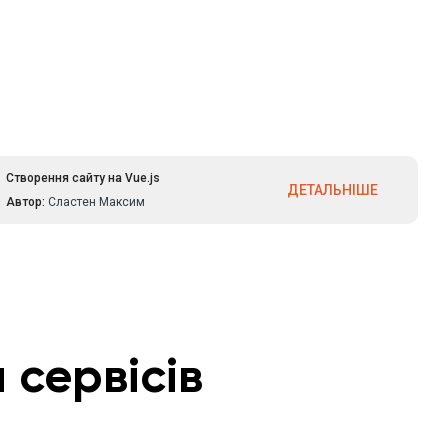
преподнесен в достаточном объеме
и без воды, уроки не превышают
часа с небольшим, есть домашки и
сопроводительный материал, а
также тесты. Планирую и дальше
пользоваться курсами ITVDN.
Створення сайту на Vue.js
ДЕТАЛЬНІШЕ
Автор:
Сластен Максим
 сервісів