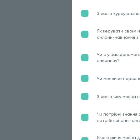
З якого курсу розп
Як керувати своїм 
онлайн-навчання з
Чи є у вас допомог
навчання?
Чи можливе персон
З якого віку можна
Чи потрібні знання 
потрібні знання анг
Якого рівня можна 