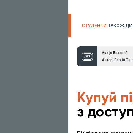
получил хороший про
СТУДЕНТИ
ТАКОЖ ДИ
Vue.js Базовий
Автор:
Сергій Пат
Купуй п
з доступ