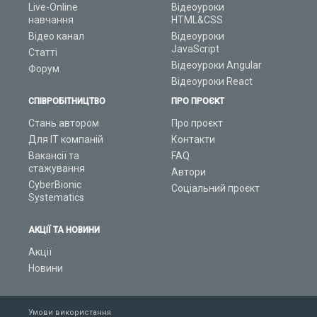
Live-Online
Відеоуроки
навчання
HTML&CSS
Відео канал
Відеоуроки
JavaScript
Статті
Відеоуроки Angular
Форум
Відеоуроки React
СПІВРОБІТНИЦТВО
ПРО ПРОЄКТ
Стань автором
Про проєкт
Для ІТ компаній
Контакти
Вакансії та
FAQ
стажування
Автори
CyberBionic
Соціальний проєкт
Systematics
АКЦІЇ ТА НОВИНИ
Акції
Новини
Умови використання