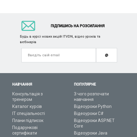
ПІДПИШИСЬ НА РОЗСИЛАННЯ
Будь в курсі нових акцій ITVDN, відео уроків та
вебінарів
@
НАВЧАННЯ
ПОПУЛЯРНЕ
Консультація з
З чого розпочати
тренером
навчання
Каталог курсів
Відеоуроки Python
ІТ спеціальності
Відеоуроки C#
Плани підписок
Відеоуроки ASP.NET
Core
Подарункові
сертифікати
Відеоуроки Java