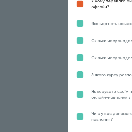
У чому перевага он
офлайн?
Яка вартість навча
Скільки часу знадо
Скільки часу знадо
З якого курсу розп
Як керувати своїм 
онлайн-навчання з
Чи є у вас допомог
навчання?