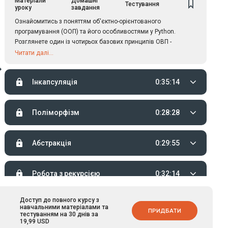
Матеріали
Домашні
Тестування
уроку
завдання
Ознайомитись з поняттям об'єктно-орієнтованого
програмування (ООП) та його особливостями у Python.
Розглянете один із чотирьох базових принципів ОВП -
успадкування.
Читати далі...
Інкапсуляція
0:35:14
Поліморфізм
0:28:28
Абстракція
0:29:55
Робота з рекурсією
0:32:14
Доступ до повного курсу з
Структури даних
0:35:40
навчальними матеріалами та
ПРИДБАТИ
тестуванням на 30 днів за
19,99 USD