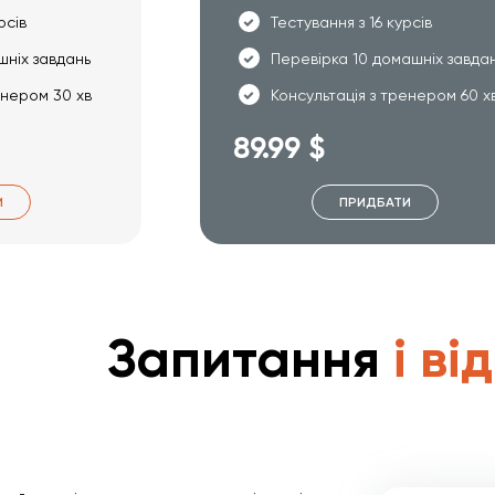
рсів
Тестування з 16 курсів
шніх завдань
Перевірка 10 домашніх завда
енером 30 хв
Консультація з тренером 60 х
89.99 $
И
ПРИДБАТИ
Запитання
і ві