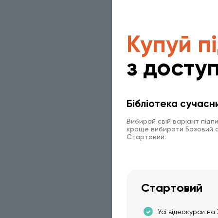
Купуй п
з доступ
Бібліотека сучасн
Вибирай свій варіант підп
краще вибирати Базовий аб
Стартовий.
Стартовий
Усі відеокурси на 