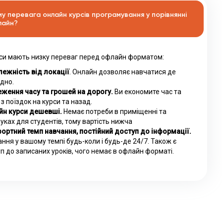
му перевага онлайн курсів програмування у порівнянні
лайн?
си мають низку переваг перед офлайн форматом:
ежність від локації
. Онлайн дозволяє навчатися де
дно.
ження часу та грошей на дорогу.
Ви економите час та
 з поїздок на курси та назад.
йн курси дешевші.
Немає потреби в приміщенні та
уках для студентів, тому вартість нижча
ортний темп навчання, постійний доступ до інформації.
ння у вашому темпі будь-коли і будь-де 24/7. Також є
п до записаних уроків, чого немає в офлайн форматі.