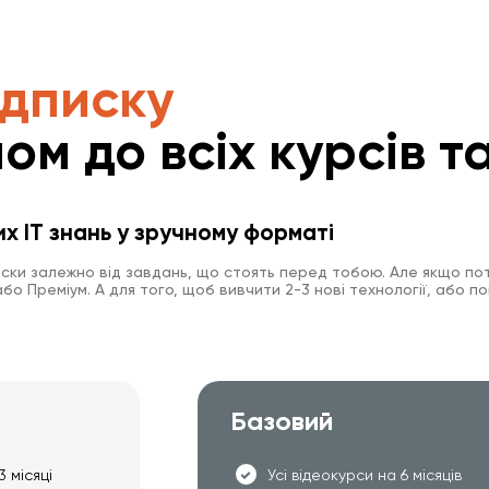
ідписку
ом до всіх курсів та
их IT знань у зручному форматі
иски залежно від завдань, що стоять перед тобою. Але якщо пот
о Преміум. А для того, щоб вивчити 2-3 нові технології, або по
Базовий
3 місяці
Усі відеокурси на 6 місяців