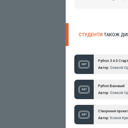
много нового. Особе
отметить, что матер
преподнесен в дост
и без воды, уроки н
часа с небольшим, е
сопроводительный м
СТУДЕНТИ
ТАКОЖ ДИ
также тесты. Планир
пользоваться курсам
Python 3.4.0 Ста
Автор:
Олексій О
Python Базовый
Автор:
Олексій О
Створення проекту
Автор:
Ксенія Кр