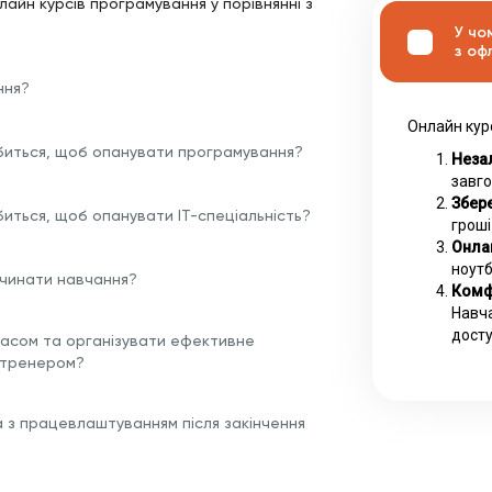
лайн курсів програмування у порівнянні з
У чо
з оф
ння?
Онлайн кур
биться, щоб опанувати програмування?
Незал
завго
Збере
биться, щоб опанувати ІТ-спеціальність?
гроші
Онла
ноутб
очинати навчання?
Комф
Навча
досту
часом та організувати ефективне
 тренером?
а з працевлаштуванням після закінчення