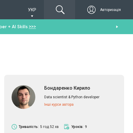
УКР
Авторизація
r + AI Skills
>>>
От
Бондаренко Кирило
Data scientist & Python developer
Інші курси автора
Тривалість:
5 год 52 хв
Уроків:
9