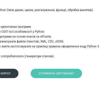
бливості складних структур даних, створення своїх модулів та основи
а правилами PEP8.
hon (типи даних, цикли, розгалуження, функції, обробка винятків).
-орієнтовані програми.
ООП та її особливості у Python.
рограми на основі класів та об'єктів.
 записувати файли (текстові, XML, CSV, JSON).
 і вміти застосовувати на практиці правила оформлення коду Python 3.
t comprehensions (генератори списків).
руктурами даних у Python.
дуль
 КУРСУ
ОТРИМАТИ СЕРТИФІКАТ