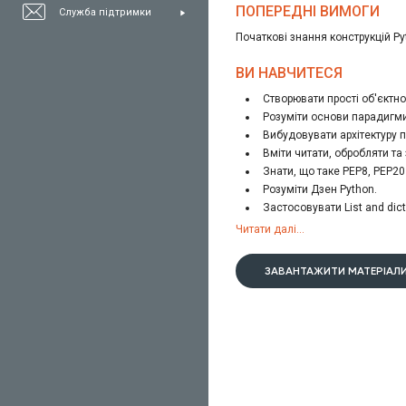
файлами, читання та запис, осо
ПОПЕРЕДНІ ВИМОГИ
Служба підтримки
правильного оформлення коду з
Початкові знання конструкцій Pyt
ВИ НАВЧИТЕСЯ
Створювати прості об'єктно
Розуміти основи парадигми 
Вибудовувати архітектуру п
Вміти читати, обробляти та
Знати, що таке РЕР8, РЕР20
Розуміти Дзен Python.
Застосовувати List and dic
Працювати зі складними ст
Читати далі...
Створювати свій Python мо
ЗАВАНТАЖИТИ МАТЕРІАЛИ