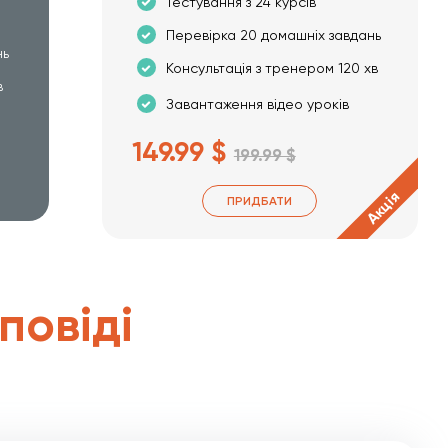
Тестування з 24 курсів
Перевірка 20 домашніх завдань
нь
Консультація з тренером 120 хв
в
Завантаження відео уроків
149.99 $
199.99 $
Акція
ПРИДБАТИ
дповіді