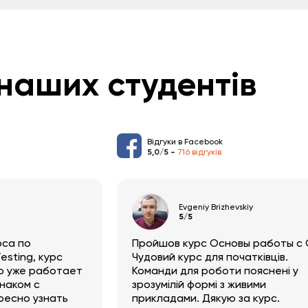
наших студентів
Відгуки в Facebook
5,0/5 -
716 відгуків
а
Evgeniy Brizhevskiy
5/5
рса по
Пройшов курс Основы работы с G
sting, курс
Чудовий курс для початківців.
то уже работает
Команди для роботи пояснені у
наком с
зрозумілій формі з живими
ресно узнать
прикладами. Дякую за курс.