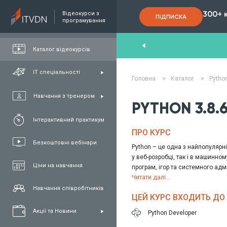
300+ 
Відеокурси з
ПІДПИСКА
програмування
nd
,
FullStack
,
C#/.NET
,
Java
та
QA
Каталог відеокурсів
ІТ спеціальності
Головна
>
Каталог
>
Pytho
Навчання з тренером
PYTHON 3.8.
Інтерактивний практикум
ПРО КУРС
Безкоштовні вебінари
Python – це одна з найпопулярн
у веб-розробці, так і в машинно
Ціни на навчання
програм, ігор та системного адм
Курс Python Базовий є логічним
Читати далі...
парадигма Об'єктно-орієнтованог
Навчання співробітників
ЦЕЙ КУРС ВХОДИТЬ ДО 
познайомитеся з основними кон
абстракцією та тим, як ці принци
Акції та Новини
Python Developer
Також на курсі розглядається сп