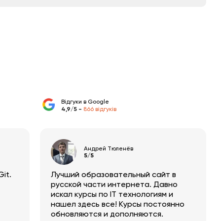
Модулі Python
0:52:43
Читання та запис файлів
0:52:56
РЕР8 стандарти оформлення
0:35:16
коду
Відгуки в Google
4,9/5 -
866 відгуків
Андрей Тюленёв
5/5
it.
Лучший образовательный сайт в
русской части интернета. Давно
искал курсы по IT технологиям и
нашел здесь все! Курсы постоянно
обновляются и дополняются.