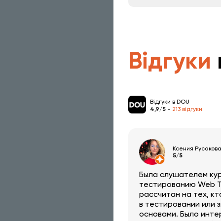
Відгуки
Відгуки в DOU
4,9/5 -
213 відгуки
Ксения Русаков
5/5
Была слушателем ку
тестированию Web Te
рассчитан на тех, к
в тестировании или з
основами. Было инте