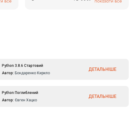
ти все
показати все
Рекомендую всем! В 2021 году
обновилось очень много
курсов.Теперь обучение стало еще
актуальней!
Python 3.8.6 Стартовий
ДЕТАЛЬНІШЕ
Автор:
Бондаренко Кирило
Python Поглиблений
ДЕТАЛЬНІШЕ
Автор:
Євген Хацко