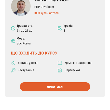
PHP Developer
Інші курси автора
Тривалість:
Уроків:
3 год 21 хв
8
Мова:
російська
ЩО ВХОДИТЬ ДО КУРСУ
8 відео уроків
Домашні завдання
Тестування
Сертифікат
ДИВИТИСЯ