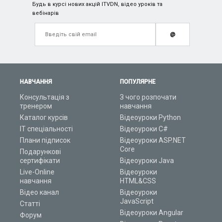
Будь в курсі нових акцій ITVDN, відео уроків та
вебінарів
@
НАВЧАННЯ
ПОПУЛЯРНЕ
Консультація з
З чого розпочати
тренером
навчання
Каталог курсів
Відеоуроки Python
ІТ спеціальності
Відеоуроки C#
Плани підписок
Відеоуроки ASP.NET
Core
Подарункові
сертифікати
Відеоуроки Java
Live-Online
Відеоуроки
навчання
HTML&CSS
Відео канал
Відеоуроки
JavaScript
Статті
Відеоуроки Angular
Форум