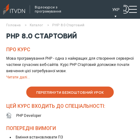
Відеокурси з
УКР
програмування
Головна
>
Каталог
>
PHP 8.0 Стартовий
PHP 8.0 СТАРТОВИЙ
ПРО КУРС
Мова програмування PHP - одна з найкращих для створення серверної
частини сучасних веб-сайтів. Курс PHP Стартовий допоможе почати
вивчення цієї затребуваної мови.
Почавши з встановлення та налаштування необхідного ПЗ, на даному
Читати далі...
курсі ви дізнаєтесь базові принципи програмування, познайомитеся з
типами даних, виразами та операціями в PHP, вивчіть основи
ПЕРЕГЛЯНУТИ БЕЗКОШТОВНИЙ УРОК
застосування циклічних та умовних конструкцій. На курсі будуть
розглянуті індексні та асоціативні масиви, як часто застосовні типи
ЦЕЙ КУРС ВХОДИТЬ ДО СПЕЦІАЛЬНОСТІ:
даних. Також ви вивчите основи роботи зі змінними та функціями, та
дізнаєтеся про те, як застосовувати стандартні функції мови PHP.
PHP Developer
Курс надасть вам необхідні теоретичні основи та практику для
початку вивчення спеціальності PHP розробника.
ПОПЕРЕДНІ ВИМОГИ
Вміння встановлювати ПЗ