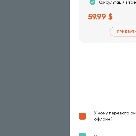
Консультація з тр
59.99 $
ПРИДБАТ
У чому перевага он
офлайн?