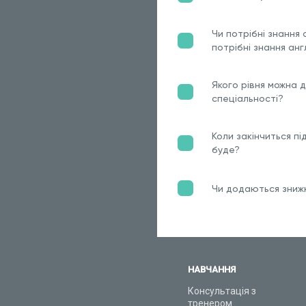
Чи потрібні знання 
потрібні знання анг
Якого рівня можна 
спеціальності?
Коли закінчиться пі
буде?
Чи додаються знижк
НАВЧАННЯ
Консультація з
тренером