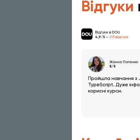
Відгуки
Відгуки в DOU
4,9/5 -
213 відгуки
Жанна Попенко
5/5
Пройшла навчання з J
TypeScript. Дуже інф
корисні курси.