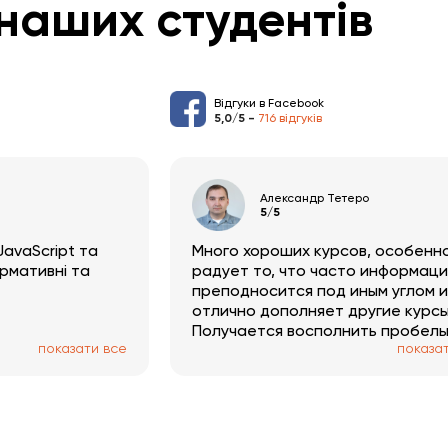
наших студентів
Відгуки в Facebook
5,0/5 -
716 відгуків
Александр Тетеро
5/5
avaScript та
Много хороших курсов, особенн
ормативні та
радует то, что часто информаци
преподносится под иным углом 
отлично дополняет другие курсы
Получается восполнить пробелы
показати все
показа
знаниях, получить дополнитель
практику, а также проверить зн
на тестах и попрактиковаться н
тренажерах. Отдельно приятно
наличие системы бонусов.