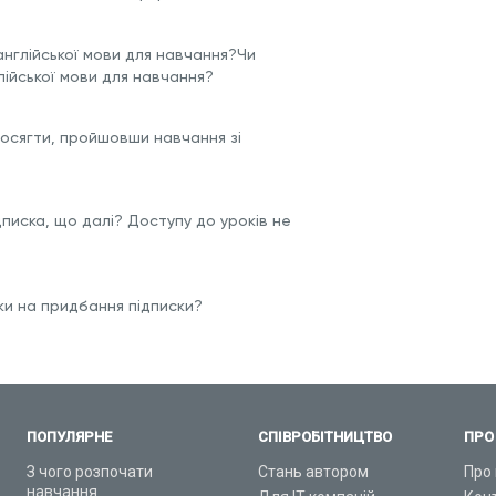
англійської мови для навчання?Чи
лійської мови для навчання?
досягти, пройшовши навчання зі
дписка, що далі? Доступу до уроків не
и на придбання підписки?
ПОПУЛЯРНЕ
СПІВРОБІТНИЦТВО
ПРО
З чого розпочати
Стань автором
Про 
навчання