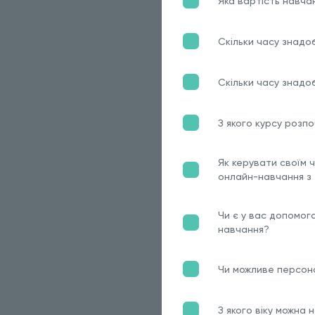
Яка вартість навча
Скільки часу знадо
Скільки часу знадо
З якого курсу розп
Як керувати своїм 
онлайн-навчання з
Чи є у вас допомог
навчання?
Чи можливе персон
З якого віку можна