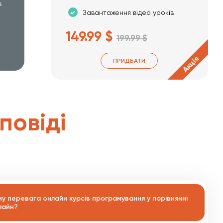
в
Завантаження відео уроків
149.99 $
199.99 $
Акція
ПРИДБАТИ
дповіді
му перевага онлайн курсів програмування у порівнянні
лайн?