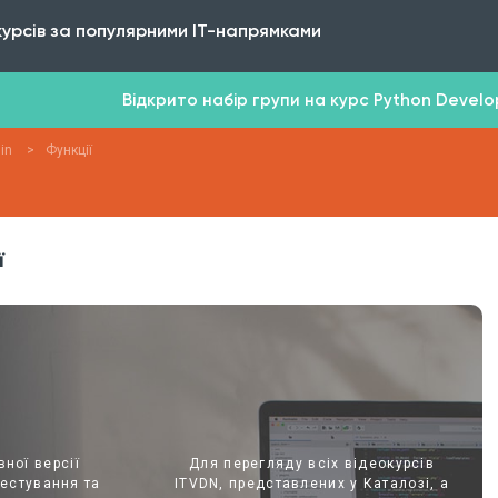
курсів за популярними IT-напрямками
Відкрито набір групи на курс Python Develope
lin
>
Функції
ї
ної версії
Для перегляду всіх відеокурсів
тестування та
ITVDN, представлених у Каталозі, а