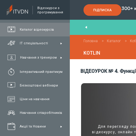
300+ 
Відеокурси з
ПІДПИСКА
програмування
nd
,
FullStack
,
C#/.NET
,
Java
та
QA
Каталог відеокурсів
Головна
>
Каталог
>
Kot
ІТ спеціальності
KOTLIN
Навчання з тренером
ВІДЕОУРОК № 4. Функці
Інтерактивний практикум
Безкоштовні вебінари
Ціни на навчання
Навчання співробітників
Для перегляду пов
Акції та Новини
відеокурсу, онлайн 