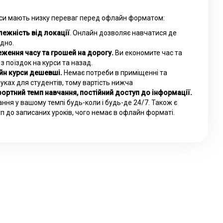
си мають низку переваг перед офлайн форматом:
ежність від локації
. Онлайн дозволяє навчатися де
дно.
ження часу та грошей на дорогу.
Ви економите час та
 з поїздок на курси та назад.
йн курси дешевші.
Немає потреби в приміщенні та
уках для студентів, тому вартість нижча
ортний темп навчання, постійний доступ до інформації.
ння у вашому темпі будь-коли і будь-де 24/7. Також є
п до записаних уроків, чого немає в офлайн форматі.