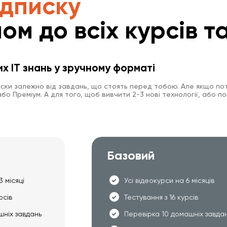
ідписку
ом до всіх курсів та
их IT знань у зручному форматі
иски залежно від завдань, що стоять перед тобою. Але якщо пот
о Преміум. А для того, щоб вивчити 2-3 нові технології, або по
Базовий
3 місяці
Усі відеокурси на 6 місяців
рсів
Тестування з 16 курсів
шніх завдань
Перевірка 10 домашніх завда