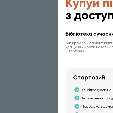
Купуй п
з доступ
Бібліотека сучасн
Вибирай свій варіант підп
краще вибирати Базовий аб
Стартовий.
Стартовий
Усі відеокурси на 
Тестування з 10 ку
Перевірка 5 дома