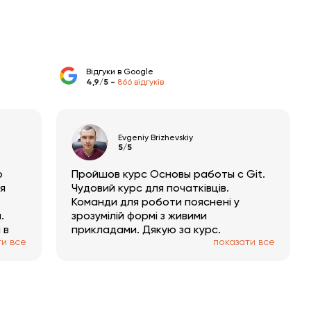
Багатопоточність
0:32:45
Відгуки в Google
4,9/5 -
866 відгуків
Evgeniy Brizhevskiy
5/5
о
Пройшов курс Основы работы с Git.
я
Чудовий курс для початківців.
и
Команди для роботи пояснені у
.
зрозумілій формі з живими
 в
прикладами. Дякую за курс.
ти все
показати все
ную
ания
а