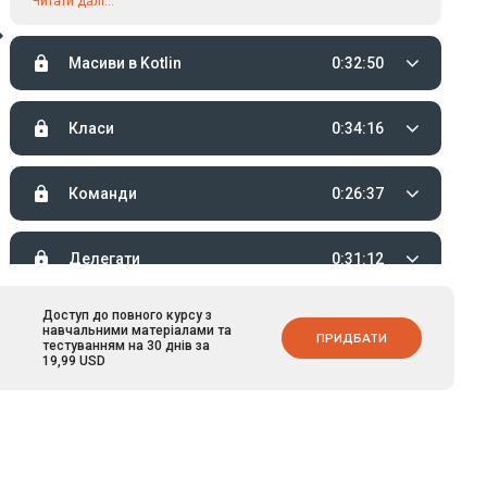
Читати далі...
Масиви в Kotlin
0:32:50
Класи
0:34:16
Команди
0:26:37
Делегати
0:31:12
Доступ до повного курсу з
Узагальнення
0:27:45
навчальними матеріалами та
ПРИДБАТИ
тестуванням на 30 днів за
19,99 USD
Винятки в Kotlin
0:34:25
Анотації
0:39:38