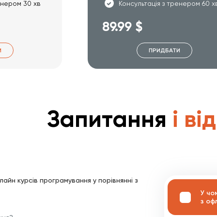
енером 30 хв
Консультація з тренером 60 х
89.99 $
И
ПРИДБАТИ
Запитання
і ві
лайн курсів програмування у порівнянні з
У чо
з оф