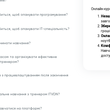
ння?
Онлайн кур
биться, щоб опанувати програмування?
Незал
завго
Збере
биться, щоб опанувати ІТ-спеціальність?
гроші
Онла
ноутб
очинати навчання?
Комф
Навча
досту
часом та організувати ефективне
 тренером?
а з працевлаштуванням після закінчення
альне навчання з тренером ITVDN?
 навчатися на платформі?