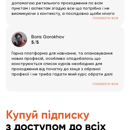
допомогою ретельного проходження по всім
пунктам і аспектам згадую все що потрібно і не
висмикуючи з контексту, а послідовно щоби нічого
показати все
не пропустити. Тут дуже багато окремих гілок за
обраним напрямком. Був би час 🙂 PS записи трошки
вкрилось пилом і часто зустрічаю помилки/
обмовки, але в цілому на якість це не впливає.
Boris Gorokhov
РАДЖУ!
5/5
Гарна платформа для навчання, та опановування
нових професій, особливо сподобалось що
конструюється список курсів необхідних для
проходження від початку до кінця з обраної
професії і не треба гадати який курс обрати далі
показати все
Купуй підписку
з доступом до всіх