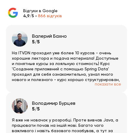
Відгуки в Google
4,9/5 -
866 відгуків
Валерий Бахно
5/5
На ITVDN проходил уже более 10 курсов - очень
хорошие лектора и подача материала! Доступные
и понятные курсы за лояльную стоимость) Курс
'Создание приложений с помощью Spring Data'
проходил для себя ознакомительно, узнал много
нового и полезного - курс хорошо структурирован,
показати все
много наглядности, работы с кодом, остался
доволен! ITVDN, спасибо!!!
Володимир Бурцев
5/5
Я вже не новачок у розробці. Проте вивчав Java, а
працювати почав на іншій мові. Багато чого
важливого і навіть базового позабував, а тут за