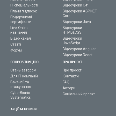
ІТ спеціальності
Відеоуроки C#
Плани підписок
Відеоуроки ASP.NET
Core
Подарункові
сертифікати
Відеоуроки Java
Live-Online
Відеоуроки
навчання
HTML&CSS
Відео канал
Відеоуроки
JavaScript
Статті
Відеоуроки Angular
Форум
Відеоуроки React
СПІВРОБІТНИЦТВО
ПРО ПРОЄКТ
Стань автором
Про проєкт
Для ІТ компаній
Контакти
Вакансії та
FAQ
стажування
Автори
CyberBionic
Соціальний проєкт
Systematics
АКЦІЇ ТА НОВИНИ