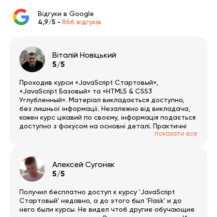
Відгуки в Google
4,9/5 -
866 відгуків
Віталій Новіцький
5/5
Проходив курси «JavaScript Стартовый»,
«JavaScript Базовый» та «HTML5 & CSS3
Углубленный». Матеріал викладається доступно,
без лишньої інформації. Незалежно від викладача,
кожен курс цікавий по своєму, інформація подається
доступно з фокусом на основні деталі. Практичні
показати все
завдання цікаві й допомагають повністю
розібратись в прослуханому матеріалі. Платформа
зручна і проста в користуванні. За результатами
пройденого матеріалу можна пройти тестування, з
Алексей Сугоняк
об’єктивним оцінюванням засвоєних знань, і
5/5
отримати сертифікат. Раджу усім.
Получил бесплатно доступ к курсу 'JavaScript
Стартовый' недавно, а до этого был 'Flask' и до
него были курсы. Не видел чтоб другие обучающие