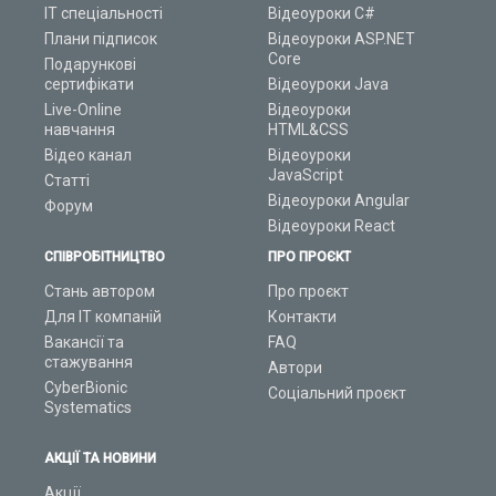
ІТ спеціальності
Відеоуроки C#
Плани підписок
Відеоуроки ASP.NET
Core
Подарункові
сертифікати
Відеоуроки Java
Live-Online
Відеоуроки
навчання
HTML&CSS
Відео канал
Відеоуроки
JavaScript
Статті
Відеоуроки Angular
Форум
Відеоуроки React
СПІВРОБІТНИЦТВО
ПРО ПРОЄКТ
Стань автором
Про проєкт
Для ІТ компаній
Контакти
Вакансії та
FAQ
стажування
Автори
CyberBionic
Соціальний проєкт
Systematics
АКЦІЇ ТА НОВИНИ
Акції