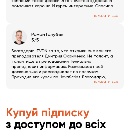
компании такое делали. Это я считаю здорово. И
объясняют хорошо. И курсы интересные. Спасибо.
показати все
Роман Голубев
5/5
Благодарю ITVDN за то, что открыли мне вашего
преподавателя Дмитрия Охрименко. Не талант, а
талантище в преподавании. Гениально
преподносит информацию. Разжёвывает всё
досконально и раскладывает по полочкам.
Проходил его курсы по JavaScript. Благодарю,
показати все
Дмитрий!
Купуй підписку
з доступом до всіх