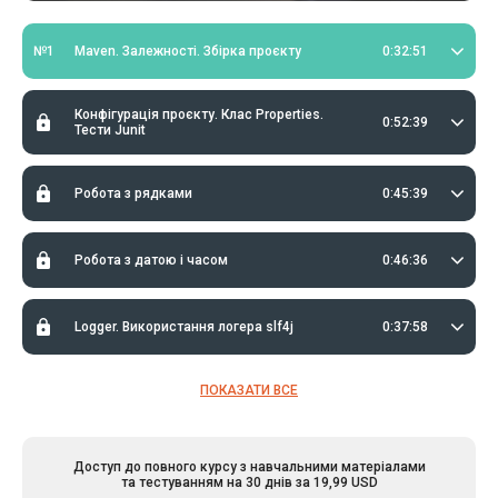
№1
Maven. Залежності. Збірка проєкту
0:32:51
Конфігурація проєкту. Клас Properties.
0:52:39
Тести Junit
Робота з рядками
0:45:39
Робота з датою і часом
0:46:36
Logger. Використання логера slf4j
0:37:58
ПОКАЗАТИ ВСЕ
Доступ до повного курсу з навчальними матеріалами
та тестуванням на 30 днів за 19,99 USD