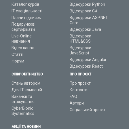
Каталог курсів
Відеоуроки Python
ІТ спеціальності
Відеоуроки C#
Плани підписок
Відеоуроки ASP.NET
Core
Подарункові
сертифікати
Відеоуроки Java
Live-Online
Відеоуроки
навчання
HTML&CSS
Відео канал
Відеоуроки
JavaScript
Статті
Відеоуроки Angular
Форум
Відеоуроки React
СПІВРОБІТНИЦТВО
ПРО ПРОЄКТ
Стань автором
Про проєкт
Для ІТ компаній
Контакти
Вакансії та
FAQ
стажування
Автори
CyberBionic
Соціальний проєкт
Systematics
АКЦІЇ ТА НОВИНИ