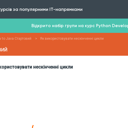
курсів за популярними IT-напрямками
Відкрито набір групи на курс Python Develope
 to Java Стартовий
>
Як використовувати нескінченні цикли
ВИЙ
користовувати нескінченні цикли