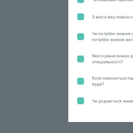
З якого віку можна
Чи потрібні знання 
потрібні знання анг
Якого рівня можна 
спеціальності?
Коли закінчиться пі
буде?
Чи додаються знижк