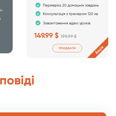
Перевірка 20 домашніх завдань
нь
Консультація з тренером 120 хв
в
Завантаження відео уроків
149.99 $
199.99 $
Акція
ПРИДБАТИ
дповіді