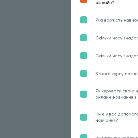
офлайн?
Яка вартість навча
Скільки часу знадо
Скільки часу знадо
З якого курсу розп
Як керувати своїм 
онлайн-навчання з
Чи є у вас допомог
навчання?
Чи можливе персон