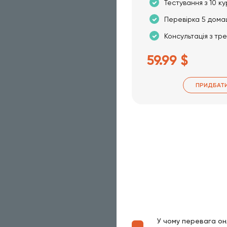
Тестування з 10 ку
Перевірка 5 дома
Консультація з тр
59.99 $
ПРИДБАТ
У чому перевага он