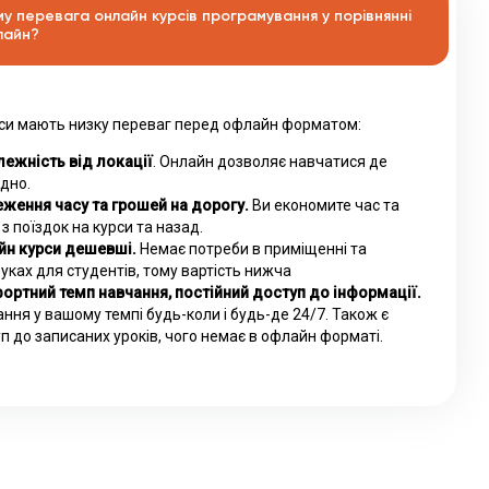
му перевага онлайн курсів програмування у порівнянні
лайн?
си мають низку переваг перед офлайн форматом:
ежність від локації
. Онлайн дозволяє навчатися де
дно.
ження часу та грошей на дорогу.
Ви економите час та
 з поїздок на курси та назад.
йн курси дешевші.
Немає потреби в приміщенні та
уках для студентів, тому вартість нижча
ортний темп навчання, постійний доступ до інформації.
ння у вашому темпі будь-коли і будь-де 24/7. Також є
п до записаних уроків, чого немає в офлайн форматі.