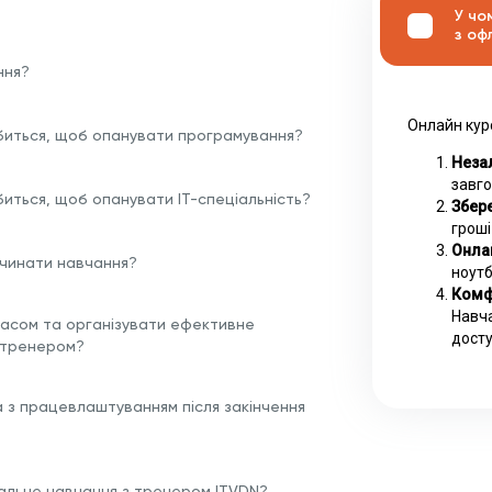
У чо
з оф
ння?
Онлайн кур
биться, щоб опанувати програмування?
Незал
завго
биться, щоб опанувати ІТ-спеціальність?
Збере
гроші
Онла
очинати навчання?
ноутб
Комф
Навча
часом та організувати ефективне
досту
 тренером?
а з працевлаштуванням після закінчення
альне навчання з тренером ITVDN?