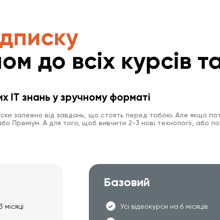
ідписку
ом до всіх курсів та
их IT знань у зручному форматі
иски залежно від завдань, що стоять перед тобою. Але якщо пот
о Преміум. А для того, щоб вивчити 2-3 нові технології, або по
Базовий
3 місяці
Усі відеокурси на 6 місяців