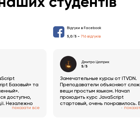
наших студентів
Відгуки в Facebook
5,0/5 -
716 відгуків
й
Дмитро Цюприк
5/5
Script
Замечательные курсы от ITVDN.
ipt Базовый» та
Преподаватели объясняют сло
ленный».
вещи простым языком. Начал
ся доступно,
проходить курс JavaScript
ії. Незалежно
стартовый, очень понравилось. 
показати все
показа
курс цікавий по
рекомендовать эту платформу
одається
знакомым.
а основні
дання цікаві й
ю розібратись в