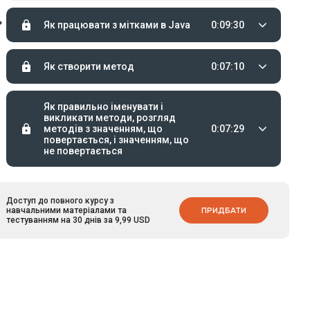
Як працювати з мітками в Java
0:09:30
Як створити метод
0:07:10
Як правильно іменувати і
викликати методи, розгляд
методів з значенням, що
0:07:29
повертається, і значенням, що
не повертається
Як використовувати
№42
0:06:01
перевантаження методів
Доступ до повного курсу з
навчальними матеріалами та
ПРИДБАТИ
тестуванням на 30 днів за 9,99 USD
Як викликати метод з іншого
0:04:59
методу
Як створити просту рекурсію
0:05:08