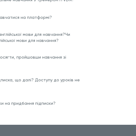
 навчатися на платформі?
англійської мови для навчання?Чи
лійської мови для навчання?
досягти, пройшовши навчання зі
дписка, що далі? Доступу до уроків не
и на придбання підписки?