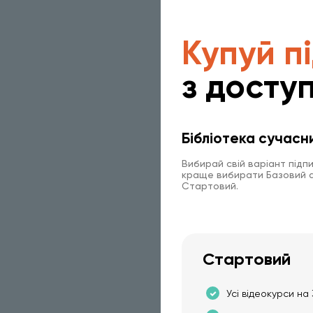
Купуй п
з доступ
Бібліотека сучасн
Вибирай свій варіант підп
краще вибирати Базовий аб
Стартовий.
Стартовий
Усі відеокурси на 