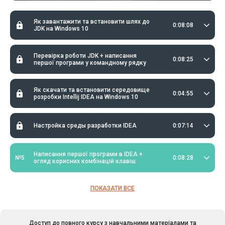
Як завантажити та встановити шлях до
0:08:08
JDK на Windows 10
Перевірка роботи JDK + написання
0:08:25
першої програми у командному рядку
Як скачати та встановити середовище
0:04:55
розробки Intellij IDEA на Windows 10
Настройка среды разработки IDEA
0:07:14
Написання першої програми в IDEA +
№5
0:08:28
огляд корисних комбінацій клавіш
ПОКАЗАТИ ВСЕ
Доступ до повного курсу з навчальними матеріалами та