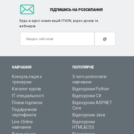
ПІДПИШИСЬ НА РОЗСИЛАННЯ
Будь в курсі нових акцій ITVDN, відео уроків та
вебінарів
@
НАВЧАННЯ
ПОПУЛЯРНЕ
Консультація з
З чого розпочати
тренером
навчання
Каталог курсів
Відеоуроки Python
ІТ спеціальності
Відеоуроки C#
Плани підписок
Відеоуроки ASP.NET
Core
Подарункові
сертифікати
Відеоуроки Java
Live-Online
Відеоуроки
навчання
HTML&CSS