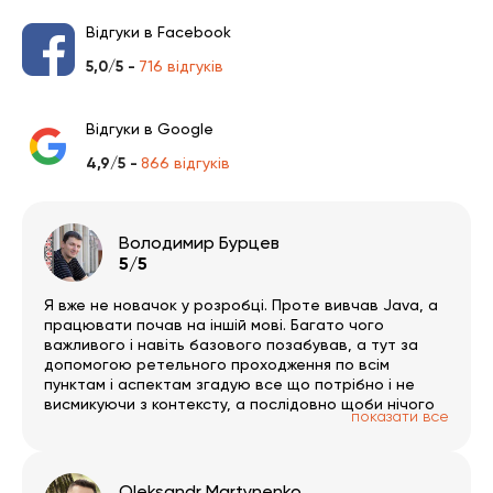
Відгуки в Facebook
5,0/5 -
716 відгуків
Відгуки в Google
4,9/5 -
866 відгуків
Володимир Бурцев
5/5
Я вже не новачок у розробці. Проте вивчав Java, а
працювати почав на іншій мові. Багато чого
важливого і навіть базового позабував, а тут за
допомогою ретельного проходження по всім
пунктам і аспектам згадую все що потрібно і не
висмикуючи з контексту, а послідовно щоби нічого
показати все
не пропустити. Тут дуже багато окремих гілок за
обраним напрямком. Був би час 🙂 PS записи трошки
вкрилось пилом і часто зустрічаю помилки/
обмовки, але в цілому на якість це не впливає.
Oleksandr Martynenko