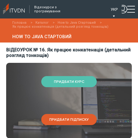
Відеокурси з
УКР
програмування
Головна
>
Каталог
>
How to Java Стартовий
>
Як працює конкатенація (детальний розгляд тонкощів)
HOW TO JAVA СТАРТОВИЙ
ВІДЕОУРОК № 16. Як працює конкатенація (детальний
розгляд тонкощів)
ПРИДБАТИ КУРС
ПРИДБАТИ ПІДПИСКУ