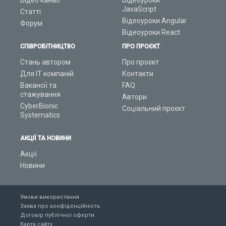
Відео канал
Відеоуроки
JavaScript
Статті
Відеоуроки Angular
Форум
Відеоуроки React
СПІВРОБІТНИЦТВО
ПРО ПРОЄКТ
Стань автором
Про проєкт
Для ІТ компаній
Контакти
Вакансії та
FAQ
стажування
Автори
CyberBionic
Соціальний проєкт
Systematics
АКЦІЇ ТА НОВИНИ
Акції
Новини
Умови використання
Заява про конфіденційність
Договір публічної оферти
Карта сайту