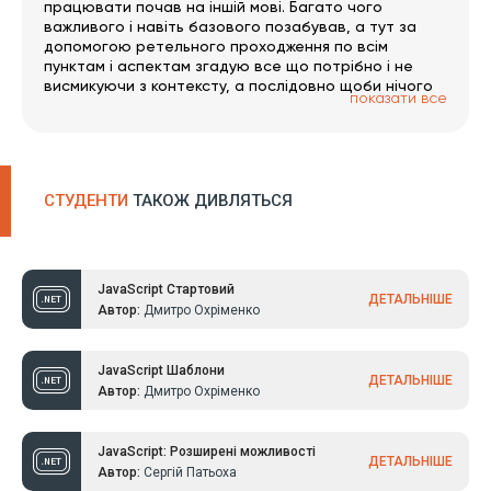
працювати почав на іншій мові. Багато чого
важливого і навіть базового позабував, а тут за
допомогою ретельного проходження по всім
пунктам і аспектам згадую все що потрібно і не
висмикуючи з контексту, а послідовно щоби нічого
показати все
не пропустити. Тут дуже багато окремих гілок за
обраним напрямком. Був би час 🙂 PS записи трошки
вкрилось пилом і часто зустрічаю помилки/
обмовки, але в цілому на якість це не впливає.
РАДЖУ!
СТУДЕНТИ
ТАКОЖ ДИВЛЯТЬСЯ
JavaScript Стартовий
ДЕТАЛЬНІШЕ
Автор:
Дмитро Охріменко
JavaScript Шаблони
ДЕТАЛЬНІШЕ
Автор:
Дмитро Охріменко
JavaScript: Розширені можливості
ДЕТАЛЬНІШЕ
Автор:
Сергій Патьоха