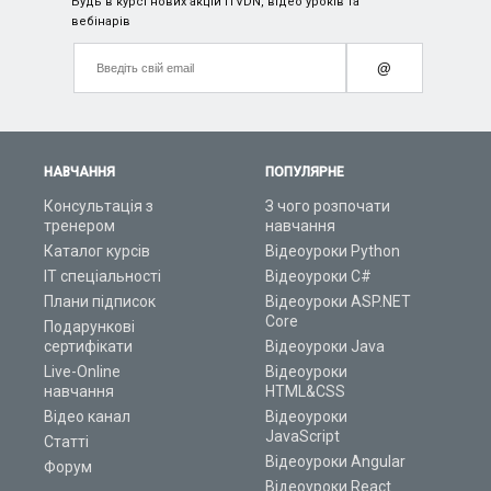
Будь в курсі нових акцій ITVDN, відео уроків та
вебінарів
@
НАВЧАННЯ
ПОПУЛЯРНЕ
Консультація з
З чого розпочати
тренером
навчання
Каталог курсів
Відеоуроки Python
ІТ спеціальності
Відеоуроки C#
Плани підписок
Відеоуроки ASP.NET
Core
Подарункові
сертифікати
Відеоуроки Java
Live-Online
Відеоуроки
навчання
HTML&CSS
Відео канал
Відеоуроки
JavaScript
Статті
Відеоуроки Angular
Форум
Відеоуроки React