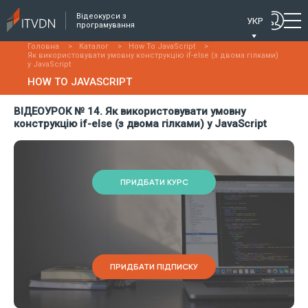
Відеокурси з
УКР
програмування
Головна
>
Каталог
>
How To JavaScript
>
Як використовувати умовну конструкцію if-else (з двома гілками)
у JavaScript
HOW TO JAVASCRIPT
ВІДЕОУРОК № 14. Як використовувати умовну
конструкцію if-else (з двома гілками) у JavaScript
ПРИДБАТИ КУРС
ПРИДБАТИ ПІДПИСКУ