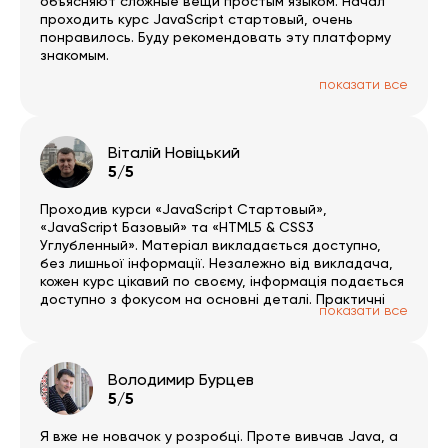
объясняют сложные вещи простым языком. Начал
проходить курс JavaScript стартовый, очень
понравилось. Буду рекомендовать эту платформу
знакомым.
показати все
Віталій Новіцький
5/5
Проходив курси «JavaScript Стартовый»,
«JavaScript Базовый» та «HTML5 & CSS3
Углубленный». Матеріал викладається доступно,
без лишньої інформації. Незалежно від викладача,
кожен курс цікавий по своєму, інформація подається
доступно з фокусом на основні деталі. Практичні
показати все
завдання цікаві й допомагають повністю
розібратись в прослуханому матеріалі. Платформа
зручна і проста в користуванні. За результатами
пройденого матеріалу можна пройти тестування, з
Володимир Бурцев
об’єктивним оцінюванням засвоєних знань, і
5/5
отримати сертифікат. Раджу усім.
Я вже не новачок у розробці. Проте вивчав Java, а