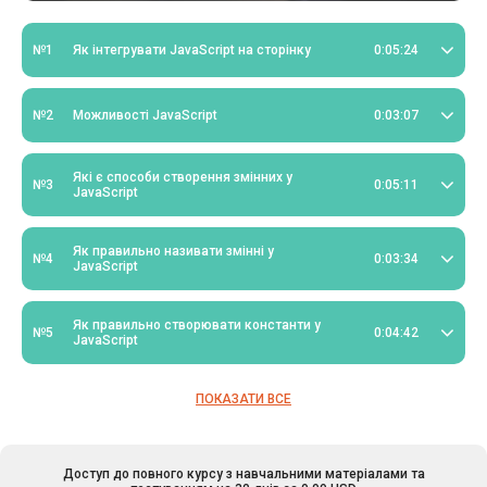
№1
Як інтегрувати JavaScript на сторінку
0:05:24
№2
Можливості JavaScript
0:03:07
Які є способи створення змінних у
№3
0:05:11
JavaScript
Як правильно називати змінні у
№4
0:03:34
JavaScript
Як правильно створювати константи у
№5
0:04:42
JavaScript
ПОКАЗАТИ ВСЕ
Доступ до повного курсу з навчальними матеріалами та