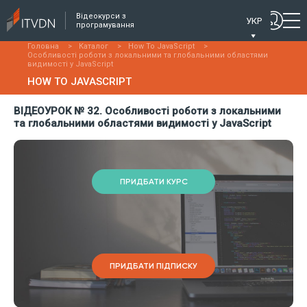
Відеокурси з
УКР
програмування
Головна
>
Каталог
>
How To JavaScript
>
Особливості роботи з локальними та глобальними областями
видимості у JavaScript
HOW TO JAVASCRIPT
ВІДЕОУРОК № 32. Особливості роботи з локальними
та глобальними областями видимості у JavaScript
ПРИДБАТИ КУРС
ПРИДБАТИ ПІДПИСКУ