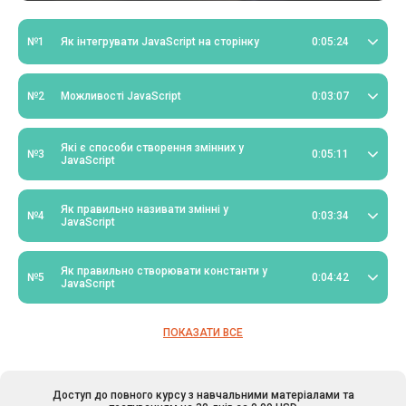
№1
Як інтегрувати JavaScript на сторінку
0:05:24
№2
Можливості JavaScript
0:03:07
Які є способи створення змінних у
№3
0:05:11
JavaScript
Як правильно називати змінні у
№4
0:03:34
JavaScript
Як правильно створювати константи у
№5
0:04:42
JavaScript
ПОКАЗАТИ ВСЕ
Доступ до повного курсу з навчальними матеріалами та