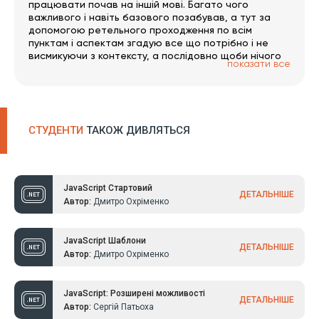
працювати почав на іншій мові. Багато чого
важливого і навіть базового позабував, а тут за
допомогою ретельного проходження по всім
пунктам і аспектам згадую все що потрібно і не
висмикуючи з контексту, а послідовно щоби нічого
показати все
не пропустити. Тут дуже багато окремих гілок за
обраним напрямком. Був би час 🙂 PS записи трошки
вкрилось пилом і часто зустрічаю помилки/
обмовки, але в цілому на якість це не впливає.
РАДЖУ!
СТУДЕНТИ
ТАКОЖ ДИВЛЯТЬСЯ
JavaScript Стартовий
ДЕТАЛЬНІШЕ
Автор:
Дмитро Охріменко
JavaScript Шаблони
ДЕТАЛЬНІШЕ
Автор:
Дмитро Охріменко
JavaScript: Розширені можливості
ДЕТАЛЬНІШЕ
Автор:
Сергій Патьоха