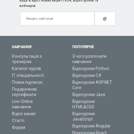
Будь в курсі нових акцій ITVDN, відео уроків та
вебінарів
@
НАВЧАННЯ
ПОПУЛЯРНЕ
Консультація з
З чого розпочати
тренером
навчання
Каталог курсів
Відеоуроки Python
ІТ спеціальності
Відеоуроки C#
Плани підписок
Відеоуроки ASP.NET
Core
Подарункові
сертифікати
Відеоуроки Java
Live-Online
Відеоуроки
навчання
HTML&CSS
Відео канал
Відеоуроки
JavaScript
Статті
Відеоуроки Angular
Форум
Відеоуроки React