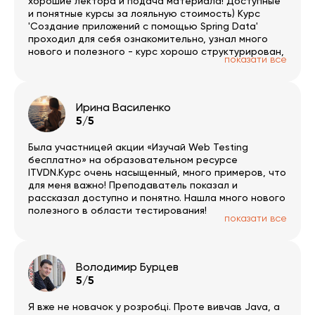
хорошие лектора и подача материала! Доступные
и понятные курсы за лояльную стоимость) Курс
'Создание приложений с помощью Spring Data'
проходил для себя ознакомительно, узнал много
нового и полезного - курс хорошо структурирован,
показати все
много наглядности, работы с кодом, остался
доволен! ITVDN, спасибо!!!
Ирина Василенко
5/5
Была участницей акции «Изучай Web Testing
бесплатно» на образовательном ресурсе
ITVDN.Курс очень насыщенный, много примеров, что
для меня важно! Преподаватель показал и
рассказал доступно и понятно. Нашла много нового
полезного в области тестирования!
показати все
Володимир Бурцев
5/5
Я вже не новачок у розробці. Проте вивчав Java, а