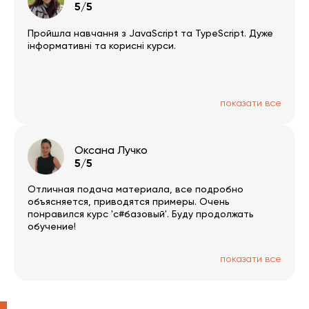
пробовала. Отдельно хочу отметить
5/5
преподавателя Дмитрий Охрименко, который очень
подробно все объясняет и на словах, и на
Пройшла навчання з JavaScript та TypeScript. Дуже
картинках, и на примерах (курсы Javascript). Кстати
інформативні та корисні курси.
обновленный курс Javascript Starter был 10 дней
доступен бесплатно, и за это время вполне
возможно его освоить.
показати все
Оксана Лучко
5/5
Отличная подача материала, все подробно
объясняется, приводятся примеры. Очень
понравился курс 'c#базовый'. Буду продолжать
обучение!
показати все