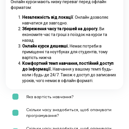
Онлайн курси мають низку переваг перед офлайн
форматом:
Незалежність від локації
. Онлайн дозволяє
навчатися де завгодно.
Збереження часу та грошей на дорогу.
Ви
економите час та гроші з поїздок на курси та
назад.
Онлайн курси дешевші.
Немає потреби в
приміщенні та ноутбуках для студентів, тому
вартість нижча
Комфортний темп навчання, постійний доступ
до інформації.
Навчання у вашому темпі будь-
коли і будь-де 24/7. Також є доступ до записаних
уроків, чого немає в офлайн форматі.
Яка вартість навчання?
Скільки часу знадобиться, щоб опанувати
програмування?
Скільки часу знадобиться, щоб опанувати