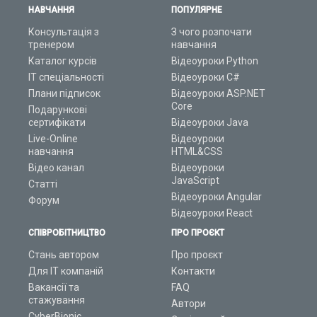
НАВЧАННЯ
ПОПУЛЯРНЕ
Консультація з
З чого розпочати
тренером
навчання
Каталог курсів
Відеоуроки Python
ІТ спеціальності
Відеоуроки C#
Плани підписок
Відеоуроки ASP.NET
Core
Подарункові
сертифікати
Відеоуроки Java
Live-Online
Відеоуроки
навчання
HTML&CSS
Відео канал
Відеоуроки
JavaScript
Статті
Відеоуроки Angular
Форум
Відеоуроки React
СПІВРОБІТНИЦТВО
ПРО ПРОЄКТ
Стань автором
Про проєкт
Для ІТ компаній
Контакти
Вакансії та
FAQ
стажування
Автори
CyberBionic