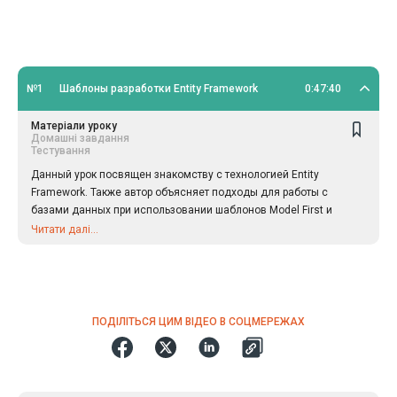
№1
Шаблоны разработки Entity Framework
0:47:40
Матеріали уроку
Домашні завдання
Тестування
Данный урок посвящен знакомству с технологией Entity
Framework. Также автор объясняет подходы для работы с
базами данных при использовании шаблонов Model First и
Database First.
Читати далі...
ПОДІЛІТЬСЯ ЦИМ ВІДЕО В СОЦМЕРЕЖАХ