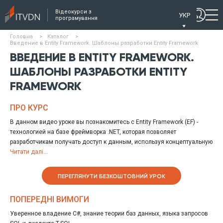
Відеокурси з
УКР
програмування
Головна
>
Каталог
>
Введение в Entity Framework. Шаблоны разработки Entity Framework
ВВЕДЕНИЕ В ENTITY FRAMEWORK.
ШАБЛОНЫ РАЗРАБОТКИ ENTITY
FRAMEWORK
ПРО КУРС
В данном видео уроке вы познакомитесь с Entity Framework (EF) -
технологией на базе фреймворка .NET, которая позволяет
разработчикам получать доступ к данным, используя концептуальную
модель вместо реляционной базы данных. Такой подход позволяет
Читати далі...
программисту работать с данными независимо от типа хранилища,
абстрагируясь от базы данных.
ПЕРЕГЛЯНУТИ БЕЗКОШТОВНИЙ УРОК
На занятии автор объясняет принципы работы EF, ее возможности и
преимущества. После изучения практической части видео урока вы
ПОПЕРЕДНІ ВИМОГИ
также сможете работать с шаблонами разработки Model First и
Database First.
Уверенное владение C#, знание теории баз данных, языка запросов