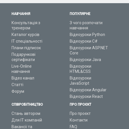
НАВЧАННЯ
ПОПУЛЯРНЕ
Консультація з
З чого розпочати
тренером
навчання
Каталог курсів
Відеоуроки Python
ІТ спеціальності
Відеоуроки C#
Плани підписок
Відеоуроки ASP.NET
Core
Подарункові
сертифікати
Відеоуроки Java
Live-Online
Відеоуроки
навчання
HTML&CSS
Відео канал
Відеоуроки
JavaScript
Статті
Відеоуроки Angular
Форум
Відеоуроки React
СПІВРОБІТНИЦТВО
ПРО ПРОЄКТ
Стань автором
Про проєкт
Для ІТ компаній
Контакти
Вакансії та
FAQ