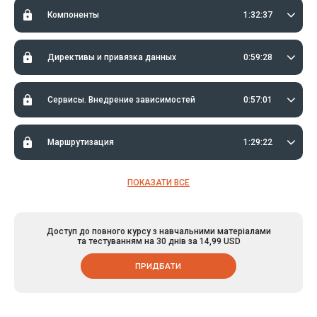
будет затронут вопрос, касающийся назначения и
Компоненты
1:32:37
использования TypeScript в контексте Angular.
Директивы и привязка данных
0:59:28
Сервисы. Внедрение зависимостей
0:57:01
Маршрутизация
1:29:22
ПОКАЗАТИ ВСЕ
Доступ до повного курсу з навчальними матеріалами
та тестуванням на 30 днів за 14,99 USD
ПРИДБАТИ