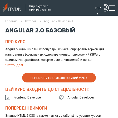
Відеокурси з
УКР
програмування
Головна
>
Каталог
>
Angular 2.0 Базовый
ANGULAR 2.0 БАЗОВЫЙ
ПРО КУРС
Angular - один из самых популярных JavaScript-фреймворков для
написания эффективных одностраничных приложений (SPA) с
единым интерфейсом, которые имеют читаемый и легко
поддерживаемый код. Данный видео курс затрагивает Angular
Читати далі...
версии 2, который задумывался как вторая версия AngularJS, однако,
в ходе разработки авторы приняли решение о выделении его в
ПЕРЕГЛЯНУТИ БЕЗКОШТОВНИЙ УРОК
отдельный фреймворк.
Курс будет полезен как опытным, так и начинающим веб-
ЦЕЙ КУРС ВХОДИТЬ ДО СПЕЦІАЛЬНОСТІ:
разработчикам.
Frontend Developer
Angular Developer
ПОПЕРЕДНІ ВИМОГИ
Знание HTML & CSS, а также языка JavaScript на уровне курсов