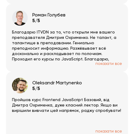
розібратись в прослуханому матеріалі. Платформа
зручна і проста в користуванні. За результатами
пройденого матеріалу можна пройти тестування, з
Роман Голубев
об’єктивним оцінюванням засвоєних знань, і
5/5
отримати сертифікат. Раджу усім.
Благодарю ITVDN за то, что открыли мне вашего
преподавателя Дмитрия Охрименко. Не талант, а
талантище в преподавании. Гениально
преподносит информацию. Разжёвывает всё
досконально и раскладывает по полочкам.
Проходил его курсы по JavaScript. Благодарю,
показати все
Дмитрий!
Oleksandr Martynenko
5/5
Пройшов курс Frontend JavaScript Базовий, від
Дмитра Охрименка, дуже класний лектор. Якщо ви
вирішили вивчати цей напрямок, раджу спробувати!
показати все