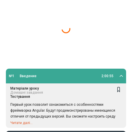
№1
Введение
2:00:55
Матеріали уроку
Домашні завдання
Тестування
Первый урок позволит ознакомиться с особенностями
фреймворка Angular. Будут продемонстрированы имеющиеся
отличия от предыдущих версий. Вы сможете настроить среду
для разработки и изучить структуру проекта Angular 2, попробуете
Читати далі...
свои силы в написании первого “Hello world” приложения. Также,