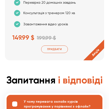
Перевірка 20 домашніх завдань
Консультація з тренером 120 хв
Завантаження відео уроків
149.99 $
199.99 $
ПРИДБАТИ
Акція
Запитання
і відповіді
У чому перевага онлайн курсів
програмування у порівнянні з офлайн?