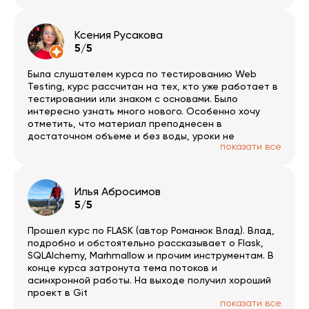
Ксения Русакова
5/5
Была слушателем курса по тестированию Web
Testing, курс рассчитан на тех, кто уже работает в
тестировании или знаком с основами. Было
интересно узнать много нового. Особенно хочу
отметить, что материал преподнесен в
достаточном объеме и без воды, уроки не
показати все
превышают часа с небольшим, есть домашки и
сопроводительный материал, а также тесты.
Планирую и дальше пользоваться курсами ITVDN.
Илья Абросимов
5/5
Прошел курс по FLASK (автор Романюк Влад). Влад,
подробно и обстоятельно рассказывает о Flask,
SQLAlchemy, Marhmallow и прочим инструментам. В
конце курса затронута тема потоков и
асинхронной работы. На выходе получил хороший
проект в Git
показати все