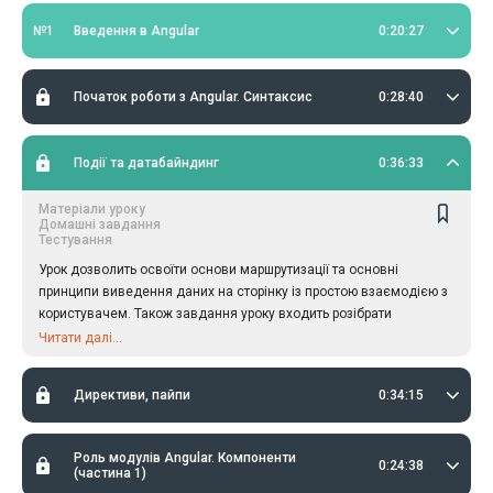
№1
Введення в Angular
0:20:27
Початок роботи з Angular. Синтаксис
0:28:40
Події та датабайндинг
0:36:33
Матеріали уроку
Домашні завдання
Тестування
Урок дозволить освоїти основи маршрутизації та основні
принципи виведення даних на сторінку із простою взаємодією з
користувачем. Також завдання уроку входить розібрати
синтаксис записів і технічну різницю між ними у використанні.
Читати далі...
Директиви, пайпи
0:34:15
Роль модулів Angular. Компоненти
0:24:38
(частина 1)