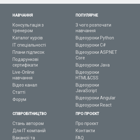
НАВЧАННЯ
ПОПУЛЯРНЕ
Консультація з
З чого розпочати
тренером
навчання
Каталог курсів
Відеоуроки Python
ІТ спеціальності
Відеоуроки C#
Плани підписок
Відеоуроки ASP.NET
Core
Подарункові
сертифікати
Відеоуроки Java
Live-Online
Відеоуроки
навчання
HTML&CSS
Відео канал
Відеоуроки
JavaScript
Статті
Відеоуроки Angular
Форум
Відеоуроки React
СПІВРОБІТНИЦТВО
ПРО ПРОЄКТ
Стань автором
Про проєкт
Для ІТ компаній
Контакти
Вакансії та
FAQ