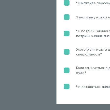
Чи можливе персон
З якого віку можна
Чи потрібні знання 
потрібні знання анг
Якого рівня можна 
спеціальності?
Коли закінчиться пі
буде?
Чи додаються знижк