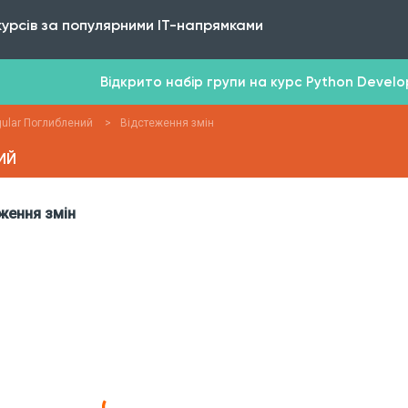
курсів за популярними IT-напрямками
Відкрито набір групи на курс Python Develope
ular Поглиблений
>
Відстеження змін
ИЙ
ження змін