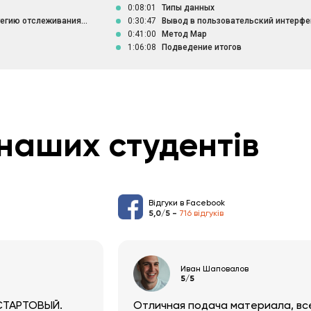
0:08:01
Типы данных
егию отслеживания...
0:30:47
Вывод в пользовательский интерфей
0:41:00
Метод Map
1:06:08
Подведение итогов
наших студентів
Відгуки в Facebook
5,0/5 -
716 відгуків
Иван Шаповалов
5/5
 СТАРТОВЫЙ.
Отличная подача материала, вс