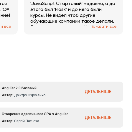
тся
'JavaScript Стартовый' недавно, а до
 'С#
этого был 'Flask' и до него были
ение!
курсы. Не видел чтоб другие
обучающие компании такое делали.
ти все
показати все
Это я считаю здорово. И объясняют
хорошо. И курсы интересные.
Спасибо.
Angular 2.0 Базовый
ДЕТАЛЬНІШЕ
Автор:
Дмитро Охріменко
Створення адаптивного SPA з Angular
ДЕТАЛЬНІШЕ
Автор:
Сергій Патьоха