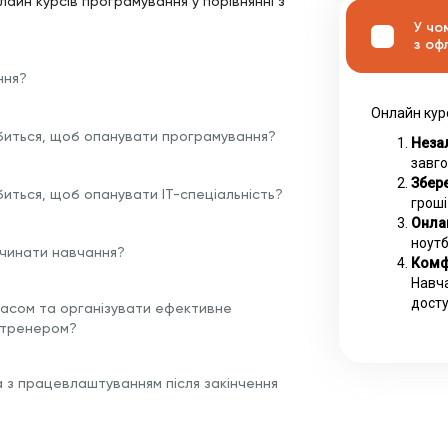
лайн курсів програмування у порівнянні з
У чо
з оф
ння?
Онлайн кур
биться, щоб опанувати програмування?
Незал
завго
Збере
биться, щоб опанувати ІТ-спеціальність?
гроші
Онла
ноутб
очинати навчання?
Комф
Навча
досту
часом та організувати ефективне
 тренером?
а з працевлаштуванням після закінчення