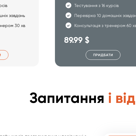
рсів
Тестування з 16 курсів
шніх завдань
Перевірка 10 домашніх завда
енером 30 хв
Консультація з тренером 60 х
89.99 $
И
ПРИДБАТИ
Запитання
і ві