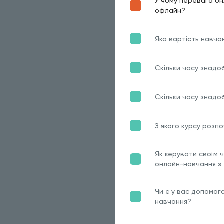
У чому перевага он
офлайн?
Яка вартість навча
Скільки часу знадо
Скільки часу знадо
З якого курсу розп
Як керувати своїм 
онлайн-навчання з
Чи є у вас допомог
навчання?