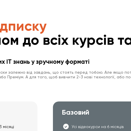
ідписку
ом до всіх курсів та
их IT знань у зручному форматі
иски залежно від завдань, що стоять перед тобою. Але якщо пот
о Преміум. А для того, щоб вивчити 2-3 нові технології, або по
Базовий
3 місяці
Усі відеокурси на 6 місяців