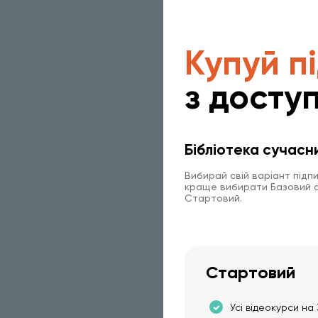
Купуй п
з доступ
Бібліотека сучасн
Вибирай свій варіант підп
краще вибирати Базовий аб
Стартовий.
Стартовий
Усі відеокурси на 