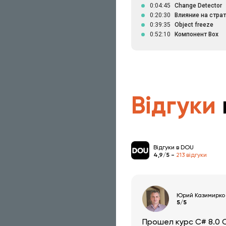
0:04:45
Change Detector
0:20:30
Влияние на страт
0:39:35
Object freeze
0:52:10
Компонент Box
Відгуки
Відгуки в DOU
4,9/5 -
213 відгуки
Юрий Казимирко
5/5
Прошел курс C# 8.0