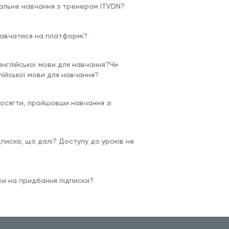
альне навчання з тренером ITVDN?
 навчатися на платформі?
англійської мови для навчання?Чи
лійської мови для навчання?
досягти, пройшовши навчання зі
дписка, що далі? Доступу до уроків не
и на придбання підписки?