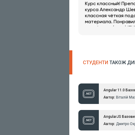
Курс классный! Преп
курса Александр Шев
классная чёткая под
материала. Понрави
платформа (сайт) ITV
удобная.
СТУДЕНТИ
ТАКОЖ ДИ
Angular 11.0 Базо
Автор:
Віталій Ма
AngularJS Базови
Автор:
Дмитро Ох