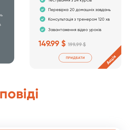
Перевірка 20 домашніх завдань
нь
Консультація з тренером 120 хв
в
Завантаження відео уроків
149.99 $
199.99 $
Акція
ПРИДБАТИ
дповіді