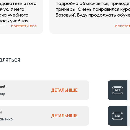
одаватель этого
подробно объясняется, приводя
чук. У него
примеры. Очень понравился курс
ача учебного
Базовый'. Буду продолжать обуч
лась учебная
показати все
показа
DN, она
ВЛЯТЬСЯ
вий
ДЕТАЛЬНІШЕ
зяр
й
ДЕТАЛЬНІШЕ
ріменко