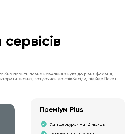
 сервісів
рібно пройти повне навчання з нуля до рівня фахівця,
вторити знання, готуючись до співбесіди, підійде Пакет
Преміум Plus
Усі відеокурси на 12 місяців
Тестування з 24 курсів