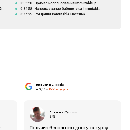
0:12:20
Пример использования Immutable js
...
0:34:58
Использование библиотеки Immutabl...
0:47:35
Создания Immutable массива
Відгуки в Google
4,9/5 -
866 відгуків
Алексей Сугоняк
5/5
е
Получил бесплатно доступ к курсу