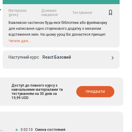
Матеріали
Домашні
Тестування
уроку
завдання
Важливою частиною будь-якої бібліотеки або фреймворку
для написання одно сторінкового додатку є механізм
відстеження змін. На цьому уроці Ви дізнаєтеся принцип
виявлення змін в Angular додатках, а також те, як можна
Читати далі...
вплинути на продуктивність програми, змінивши стратегію
відстеження змін на рівні окремих компонентів.
Наступний курс:
React Базовий
Доступ до повного курсу з
навчальними матеріалами та
ПРИДБАТИ
тестуванням на 30 днів за
19,99 USD
..
0:02:10
Смена состояния