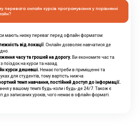
му перевага онлайн курсів програмування у порівнянні
лайн?
си мають низку переваг перед офлайн форматом:
ежність від локації
. Онлайн дозволяє навчатися де
дно.
ження часу та грошей на дорогу.
Ви економите час та
 з поїздок на курси та назад.
йн курси дешевші.
Немає потреби в приміщенні та
уках для студентів, тому вартість нижча
ортний темп навчання, постійний доступ до інформації.
ння у вашому темпі будь-коли і будь-де 24/7. Також є
п до записаних уроків, чого немає в офлайн форматі.