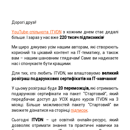
Дорогі друзі!
YouTube-спільнота ITVDN
з кожним днем стає дедалі
більше. І зараз у нас вже
220 тисяч підписників
!
Ми щиро дякуємо усім нашим авторам, які створюють
корисний та цікавий контент на ІТ-тематику, а також
вам – нашим шановним глядачам! Саме ви надихаєте
нас і спонукаєте бути кращими.
Для тих, хто любить ITVDN, ми влаштовуємо
великий
розіграш подарункових сертифікатів на ІТ-навчання
!
У цьому розіграші буде
20 переможців,
які отримають
подарункові сертифікати на пакет “Стартовий”, який
передбачає доступ до УСІХ відео курсів ITVDN на 3
місяці. Більше можливостей пакету “Стартовий” ви
зможете дізнатися на сторінці
підписок
.
Сьогодні
ITVDN
– це освітній онлайн-ресурс, який
дозволяє отримати знання та практичні навички за