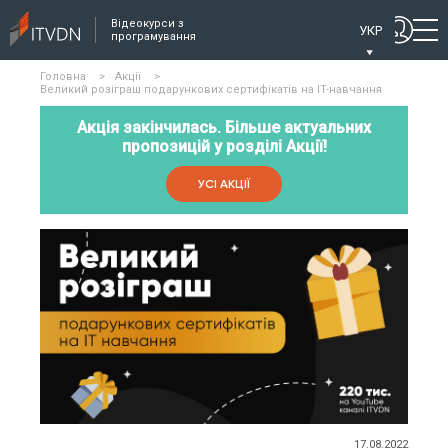
Відеокурси з
УКР
програмування
Головна
>
Акції
>
Великий розіграш подарункових сертифікатів на IT-навчання
Акція закінчилась. Більше актуальних
пропозицій у розділі Акції!
УСІ АКЦІЇ
17.08.2022