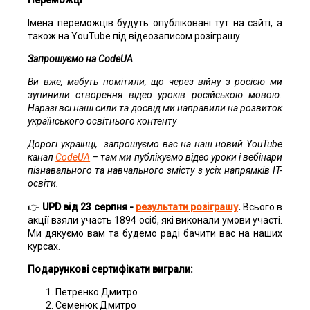
Імена переможців будуть опубліковані тут на сайті, а
також на YouTube під відеозаписом розіграшу.
Запрошуємо на CodeUA
Ви вже, мабуть помітили, що через війну з росією ми
зупинили створення відео уроків російською мовою.
Наразі всі наші сили та досвід ми направили на розвиток
українського освітнього контенту
Дорогі українці, запрошуємо вас на наш новий YouTube
канал
CodeUA
– там ми публікуємо відео уроки і вебінари
пізнавального та навчального змісту з усіх напрямків IT-
освіти.
👉
UPD від 23 серпня -
результати розіграшу
.
Всього в
акції взяли участь 1894 осіб, які виконали умови участі.
Ми дякуємо вам та будемо раді бачити вас на наших
курсах.
Подарункові сертифікати виграли:
Петренко Дмитро
Семенюк Дмитро