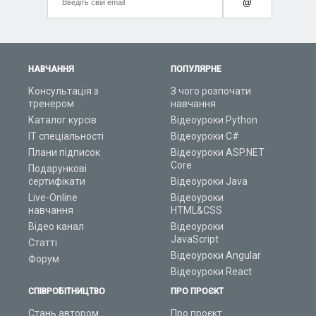
@
НАВЧАННЯ
ПОПУЛЯРНЕ
Консультація з
З чого розпочати
тренером
навчання
Каталог курсів
Відеоуроки Python
ІТ спеціальності
Відеоуроки C#
Плани підписок
Відеоуроки ASP.NET
Core
Подарункові
сертифікати
Відеоуроки Java
Live-Online
Відеоуроки
навчання
HTML&CSS
Відео канал
Відеоуроки
JavaScript
Статті
Відеоуроки Angular
Форум
Відеоуроки React
СПІВРОБІТНИЦТВО
ПРО ПРОЄКТ
Стань автором
Про проєкт