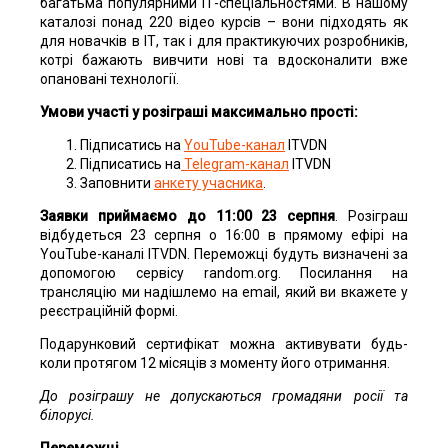
багатьма популярними ІТ-спеціальностями. В нашому
каталозі понад 220 відео курсів – вони підходять як
для новачків в ІТ, так і для практикуючих розробників,
котрі бажають вивчити нові та вдосконалити вже
опановані технології.
Умови участі у розіграші максимально прості:
Підписатись на
YouTube-канал
ITVDN
Підписатись на
Telegram-канал
ITVDN
Заповнити
анкету учасника
.
Заявки приймаємо до 11:00 23 серпня
. Розіграш
відбудеться 23 серпня о 16:00 в прямому ефірі на
YouTube-каналі ITVDN. Переможці будуть визначені за
допомогою сервісу random.org. Посилання на
трансляцію ми надішлемо на email, який ви вкажете у
реєстраційній формі.
Подарунковий сертифікат можна активувати будь-
коли протягом 12 місяців з моменту його отримання.
До розіграшу не допускаються громадяни росії та
білорусі.
Переможці