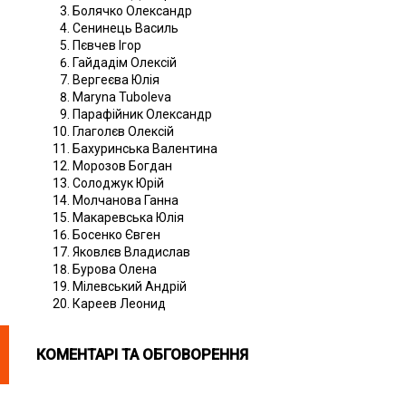
Болячко Олександр
Сенинець Василь
Пєвчев Ігор
Гайдадім Олексій
Вергеєва Юлія
Maryna Tuboleva
Парафійник Олександр
Глаголєв Олексій
Бахуринська Валентина
Морозов Богдан
Солоджук Юрій
Молчанова Ганна
Макаревська Юлія
Босенко Євген
Яковлєв Владислав
Бурова Олена
Мілевський Андрій
Кареев Леонид
КОМЕНТАРІ ТА ОБГОВОРЕННЯ