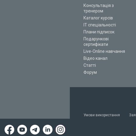
Консультація з
тренером
Каталог курсів
ІТ спеціальності
Плани підписок
Подарункові
сертифікати
Live-Online навчання
Відео канал
Статті
Форум
Умови використання
Зая