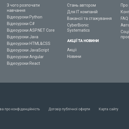
З чого розпочати
Стань автором
Про 
навчання
Для ІТ компаній
Кон
Відеоуроки Python
Вакансії та стажування
FAQ
Відеоуроки C#
CyberBionic
Авт
Відеоуроки ASP.NET Core
Systematics
Соц
Відеоуроки Java
про
АКЦІЇ ТА НОВИНИ
Відеоуроки HTML&CSS
Акції
Відеоуроки JavaScript
Новини
Відеоуроки Angular
Відеоуроки React
ва про конфіденційність
Договір публічної оферти
Карта сайту