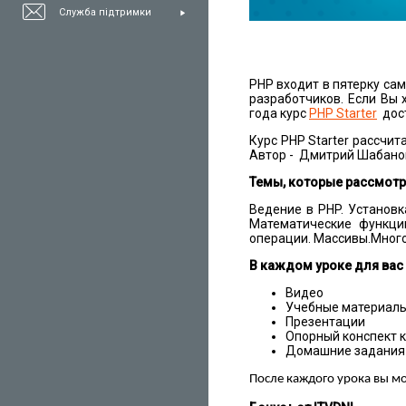
Служба підтримки
PHP входит в пятерку са
разработчиков. Если Вы 
года курс
PHP
Starter
дост
Курс PHP Starter рассчи
Автор - Дмитрий Шабано
Темы, которые рассмотр
Ведение в PHP. Установ
Математические функции
операции. Массивы.Много
В каждом уроке для вас
Видео
Учебные материалы
Презентации
Опорный конспект к
Домашние задания
После каждого урока вы м