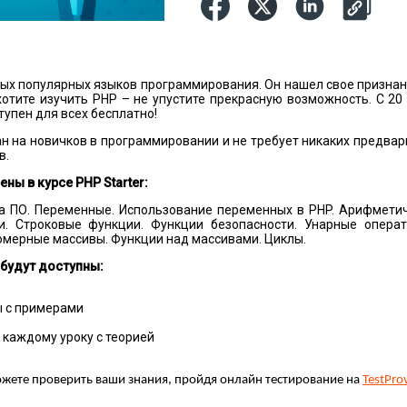
мых популярных языков программирования. Он нашел свое признан
хотите изучить PHP – не упустите прекрасную возможность. C 20
упен для всех бесплатно!
тан на новичков в программировании и не требует никаких предвар
в.
ены в курсе
PHP
Starter:
ка ПО. Переменные. Использование переменных в PHP. Арифмети
. Строковые функции. Функции безопасности. Унарные операт
мерные массивы. Функции над массивами. Циклы.
 будут доступны:
 с примерами
 каждому уроку с теорией
ожете проверить ваши знания, пройдя онлайн тестирование на
TestPro