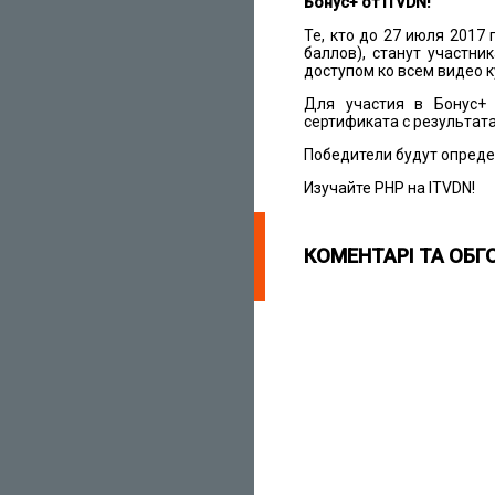
Бонус+ от ITVDN!
Те, кто до 27 июля 2017
баллов), станут участн
доступом ко всем видео к
Для участия в Бонус+
сертификата с результат
Победители будут опред
Изучайте PHP на ITVDN!
КОМЕНТАРІ ТА ОБГ