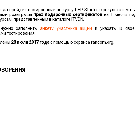
 года пройдет тестирование по курсу PHP Starter с результатом в
иками розыгрыша
трех подарочных сертификатов
на 1 месяц по
урсам, представленным в каталоге ITVDN.
 нужно заполнить
анкету участника акции
и указать ID свое
ами тестирования.
елены
28
июля 2017 года
с помощью сервиса random.org.
ОВОРЕННЯ