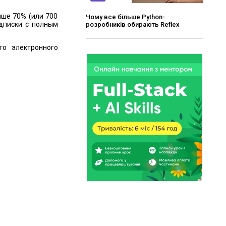
ыше 70% (или 700
Чому все більше Python-
дписки с полным
розробників обирають Reflex
го электронного