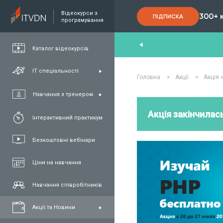
Відеокурси з
300+ 
ПІДПИСКА
програмування
nd
,
FullStack
,
C#/.NET
,
Java
та
QA
Каталог відеокурсів
ІТ спеціальності
Головна
>
Акції
>
Акція 
Навчання з тренером
Акція закінчилась
Інтерактивний практикум
Безкоштовні вебінари
Ціни на навчання
Навчання співробітників
Акції та Новини