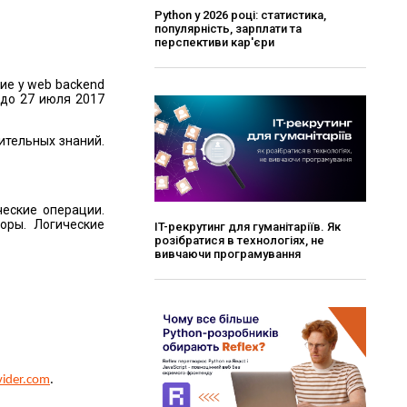
Python у 2026 році: статистика,
популярність, зарплати та
перспективи кар'єри
ие у web backend
 до 27 июля 2017
ительных знаний.
ческие операции.
оры. Логические
ІT-рекрутинг для гуманітаріїв. Як
розібратися в технологіях, не
вивчаючи програмування
vider.com
.