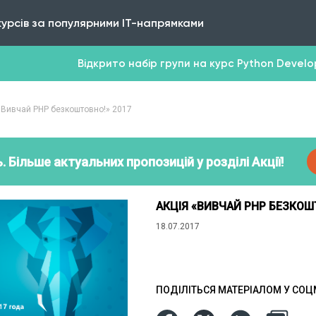
курсів за популярними IT-напрямками
Відкрито набір групи на курс Python Develope
«Вивчай PHP безкоштовно!» 2017
. Більше актуальних пропозицій у розділі Акції!
АКЦІЯ «ВИВЧАЙ PHP БЕЗКОШ
18.07.2017
ПОДІЛІТЬСЯ МАТЕРІАЛОМ У СО