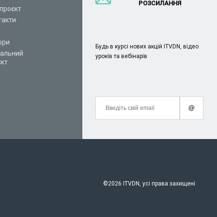
РОЗСИЛАННЯ
проєкт
такти
ори
Будь в курсі нових акцій ITVDN, відео
іальний
уроків та вебінарів
єкт
@
©
2026 ITVDN, усі права захищені