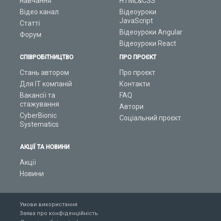
навчання
HTML&CSS
Відео канал
Відеоуроки
JavaScript
Статті
Відеоуроки Angular
Форум
Відеоуроки React
СПІВРОБІТНИЦТВО
ПРО ПРОЄКТ
Стань автором
Про проєкт
Для ІТ компаній
Контакти
Вакансії та
FAQ
стажування
Автори
CyberBionic
Соціальний проєкт
Systematics
АКЦІЇ ТА НОВИНИ
Акції
Новини
Умови використання
Заява про конфіденційність