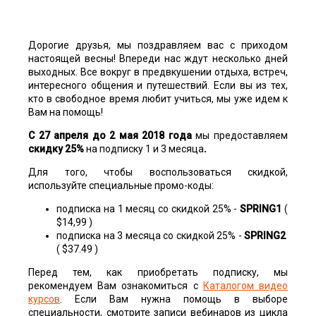
Дорогие друзья, мы поздравляем вас с приходом
настоящей весны! Впереди нас ждут несколько дней
выходных. Все вокруг в предвкушении отдыха, встреч,
интересного общения и путешествий. Если вы из тех,
кто в свободное время любит учиться, мы уже идем к
Вам на помощь!
С 27 апреля до 2 мая 2018 года
мы предоставляем
скидку 25%
на подписку 1 и 3 месяца
.
Для того, чтобы воспользоваться скидкой,
используйте специальные промо-коды:
подписка на 1 месяц со скидкой 25% -
SPRING1
(
$14,99 )
подписка на 3 месяца со скидкой 25% -
SPRING2
( $37.49 )
Перед тем, как приобретать подписку, мы
рекомендуем Вам ознакомиться с
Каталогом видео
курсов
. Если Вам нужна помощь в выборе
специальности, смотрите записи вебинаров из цикла