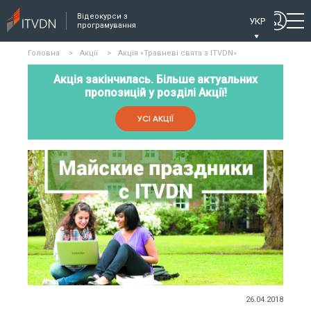
Відеокурси з
УКР
програмування
Головна
>
Акції
>
Акція «Травневі свята з ITVDN»
Акція закінчилась. Більше актуальних
пропозицій у розділі Акції!
УСІ АКЦІЇ
26.04.2018