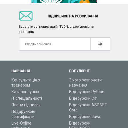
ПІДПИШИСЬ НА РОЗСИЛАННЯ
Будь в курсі нових акцій ITVDN, відео уроків та
вебінарів
@
НАВЧАННЯ
ПОПУЛЯРНЕ
Консультація з
З чого розпочати
тренером
навчання
Каталог курсів
Відеоуроки Python
ІТ спеціальності
Відеоуроки C#
Плани підписок
Відеоуроки ASP.NET
Core
Подарункові
сертифікати
Відеоуроки Java
Live-Online
Відеоуроки