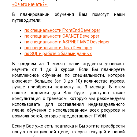
«С чего начать?»
.
В планировании обучения Вам помогут наши
путеводители:
по специальности FrontEnd Developer
по специальности С#/.NET Developer
по специальности ASP.NET MVC Developer
по специальности Java Developer
по SQL и работе с базами данных
В среднем за 1 месяц наши студенты успевают
изучить от 1 до 3 курсов. Если Вы планируете
комплексное обучение по специальности, которое
включает большее (от 3 до 10) количество курсов,
лучше приобрести подписку на 3 месяца. В этом
пакете подписки для Вас будет доступна также
консультация с тренером, которую мы рекомендуем
использовать для составления индивидуального
плана обучения с использованием всех ресурсов и
возможностей, которые предоставляет ITVDN.
Если у Вас уже есть подписка и Вы хотите приобрести
новую по акционной цене, то срок текущей и новой