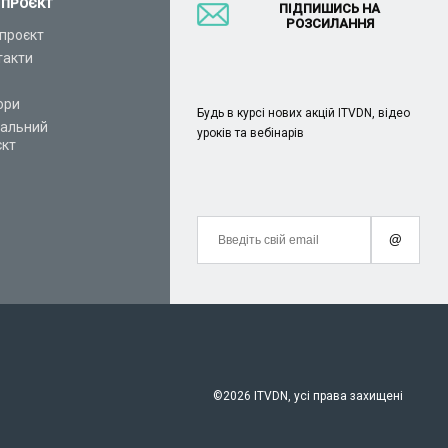
 ПРОЄКТ
ПІДПИШИСЬ НА
РОЗСИЛАННЯ
проєкт
такти
ори
Будь в курсі нових акцій ITVDN, відео
іальний
уроків та вебінарів
єкт
@
©
2026 ITVDN, усі права захищені