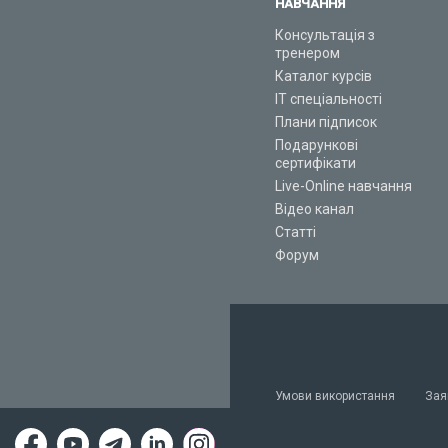
НАВЧАННЯ
Консультація з
тренером
Каталог курсів
ІТ спеціальності
Плани підписок
Подарункові
сертифікати
Live-Online навчання
Відео канал
Статті
Форум
Умови використання
Зая