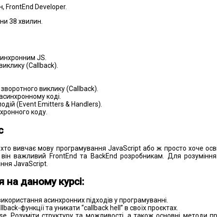
н, FrontEnd Developer.
ни 38 хвилин.
синхронним JS.
виклику (Callback).
зворотного виклику (Callback).
асинхронному коді.
одій (Event Emitters & Handlers).
хронного коду.
с
 хто вивчає мову програмування JavaScript або ж просто хоче ос
він важливий FrontEnd та BackEnd розробникам. Для розуміння
ння JavaScript.
я на даному курсі:
використання асинхронних підходів у програмуванні.
back-функції та уникати “callback hell” в своїх проєктах.
e. Розуміти структуру та можливості, а також основні методи пр