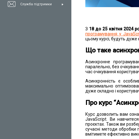
Служба підтримки
З
18 до 25 квітня 2024 р
програмування у JavaScr
цьому курсі, будуть дуже 
Що таке асинхро
Асинхронне програмува
паралельно, без очікува
час очікування користува
Асинхронність є особли
максимально оптимізован
дуже складно і користува
Про курс “Асинхр
Курс дозволить вам озна
JavaScript. Ви навчитес
проєктах. Також ви розбе
сучасні методи обробки 
вмітимете ефективно вико