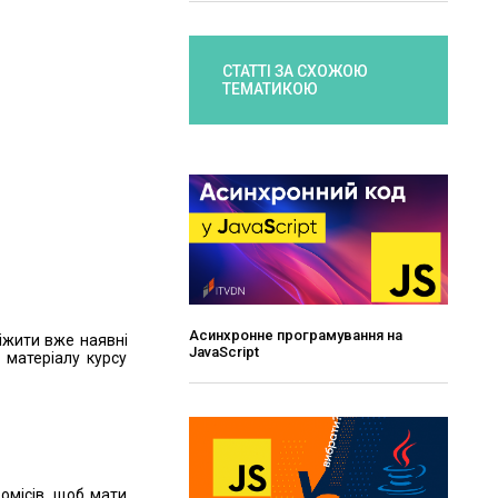
СТАТТІ ЗА СХОЖОЮ
ТЕМАТИКОЮ
Асинхронне програмування на
віжити вже наявні
JavaScript
 матеріалу курсу
омісів, щоб мати