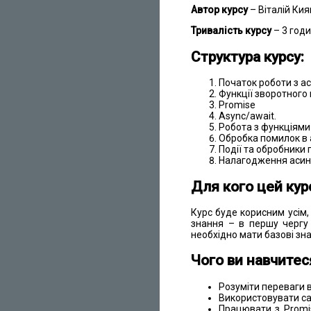
Автор курсу
– Віталій Кия
Тривалість курсу
– 3 годи
Структура курсу:
Початок роботи з а
Функції зворотного 
Promise
Async/await.
Робота з функціями 
Обробка помилок в 
Події та обробники п
Налагодження асин
Для кого цей кур
Курс буде корисним усім,
знання – в першу чергу 
необхідно мати базові зна
Чого ви навчитес
Розуміти переваги 
Використовувати call
Працювати з Promis