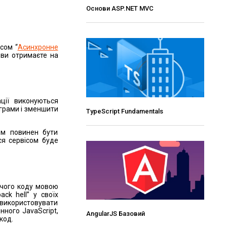
Основи ASP.NET MVC
сом “
Асинхронне
 ви отримаєте на
ції виконуються
грами і зменшити
TypeScript Fundamentals
ом повинен бути
ся сервісом буде
ючого коду мовою
ck hell” у своїх
я використовувати
ного JavaScript,
AngularJS Базовий
код.