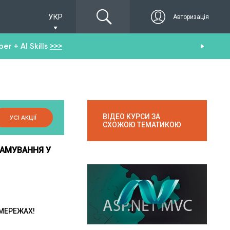
УКР
Авторизація
r + AI Skills
>>>
От
ВІДЕО КУРСИ ЗА
УСІ АКЦІЇ
СХОЖОЮ ТЕМАТИКОЮ
РАМУВАННЯ У
ЦМЕРЕЖАХ!