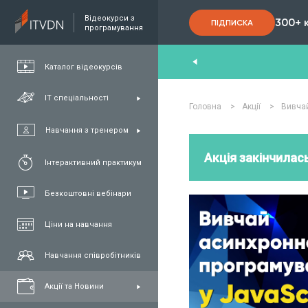
Відеокурси з
300+ 
ПІДПИСКА
програмування
nd
,
FullStack
,
C#/.NET
,
Java
та
QA
Каталог відеокурсів
ІТ спеціальності
Головна
>
Акції
>
Вивчай
Навчання з тренером
Акція закінчилась
Інтерактивний практикум
Безкоштовні вебінари
Ціни на навчання
Навчання співробітників
Акції та Новини