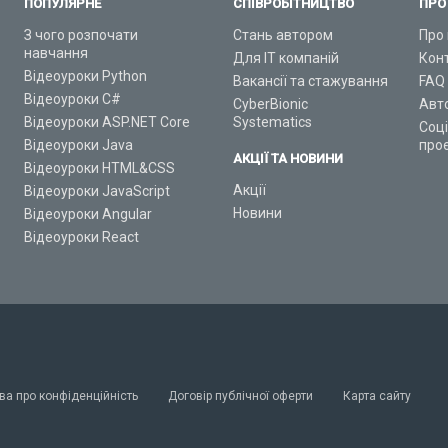
ПОПУЛЯРНЕ
СПІВРОБІТНИЦТВО
ПРО
З чого розпочати
Стань автором
Про 
навчання
Для ІТ компаній
Кон
Відеоуроки Python
Вакансії та стажування
FAQ
Відеоуроки C#
CyberBionic
Авт
Відеоуроки ASP.NET Core
Systematics
Соц
Відеоуроки Java
про
АКЦІЇ ТА НОВИНИ
Відеоуроки HTML&CSS
Акції
Відеоуроки JavaScript
Новини
Відеоуроки Angular
Відеоуроки React
ва про конфіденційність
Договір публічної оферти
Карта сайту