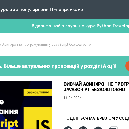
курсів за популярними IT-напрямками
Відкрито набір групи на курс Python Develope
 Асинхронне програмування у JavaScript безкоштовно
. Більше актуальних пропозицій у розділі Акції!
ВИВЧАЙ АСИНХРОННЕ ПРОГ
JAVASCRIPT БЕЗКОШТОВНО
16.04.2024
ПОДІЛІТЬСЯ МАТЕРІАЛОМ У СО