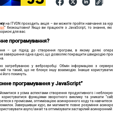
оку
на ITVDN проходить акція – ви можете пройти навчання за кур
ipt
” безкоштовно! Якщо ви працюєте з JavaScript, то знання, які
корисні для вас.
нне програмування?
ння – це підхід до створення програм, в якому деякі опера
ння завершення одна одної, що дозволяє покращити швидкодію про
ча.
во затребуваною у веброзробці. Обмін інформацією з сервер
ий та такий, що не блокує іншу взаємодію. Інакше користувати
чі його покинуть.
онне програмування у JavaScript”
йомитися з усіма аспектами створення продуктивного і неблоку
я користуватися функціями зворотного виклику та уникати “calba
ретеся з промісами, оптимізацією асинхронного коду та навчитес
помилок. Завершивши курс, ви матимете повне розуміння асинхрон
ристовувати async/await та оптимізувати застарілий асинхронний 