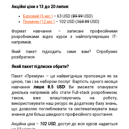
Акційні ціни з 13 до 20 липня:
Базовий (6 міс.)
– 63 USD (
89.99
USD)
Преміум (12 міс.)
– 102 USD (
169.99
USD)
Формат навчання – записані професійними
розробниками відео курси з найпопулярніших ІТ-
напрямків.
Який пакет підходить саме вам? Спробуємо
розібратися.
Який пакет підписки обрати?
Пакет «Преміум» – це найвигідніша пропозиція як за
ціною, так і за набором послуг. Вартість одного місяця
навчання
лише 8.5 USD
! Ви зможете опанувати
декілька напрямків або стати Full-stack розробником;
також, вже влаштовуючись на роботу,
використовувати наш ресурс як додаткову базу знань,
що дозволяє поглиблювати та систематизувати ваші
знання для більш швидкого професійного зростання.
Акційна ціна –
102 USD
, доступ до всіх курсів надається