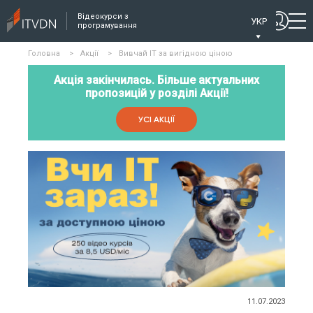
Відеокурси з
УКР
програмування
Головна
>
Акції
>
Вивчай IT за вигідною ціною
Акція закінчилась. Більше актуальних
пропозицій у розділі Акції!
УСІ АКЦІЇ
11.07.2023