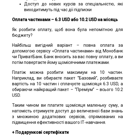
Доступ до нових курсів за спеціальністю, які
виходитимуть під час дії підписки
Оплата частинами – 6.3 USD або 10.2 USD на місяць
Як розбити оплату, щоб вона була непомітною для
бюджету?
Найбільш вигідний варіант – повна оплата за
допомогою сервісу «Оплата частинами» від Монобанк
чи ПриватБанк. Банк вносить за вас повну оплату, а ви
потім повертаєте йому щомісячними платежами.
Платіж можна розбити максимум на 10 частин.
Наприклад, ви обираєте пакет “Базовий”, розбиваєте
вартість на 10 частин і сплачуєте щомісяця 6.3 USD, а
обираючи найкращий пакет – “Преміум” – всього 10.2
USD.
Таким чином ви платите щомісяця маленьку суму, а
натомість отримуєте доступ до величезної бази знань
з множиною додаткових сервісів, спрямованих на
підвищення ефективності вашого ІТ-навчання.
+ Подарункові сертифікати