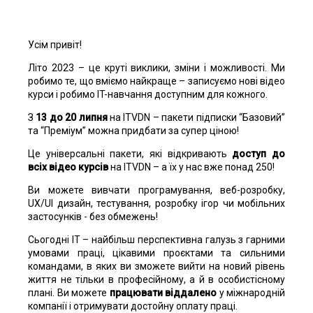
Усім привіт!
Літо 2023 – це круті виклики, зміни і можливості. Ми
робимо те, що вміємо найкраще – записуємо нові відео
курси і робимо IT-навчання доступним для кожного.
З
13 до 20 липня
на ITVDN – пакети підписки “Базовий”
та “Преміум” можна придбати за супер ціною!
Це універсальні пакети, які відкривають
доступ до
всіх відео курсів
на ITVDN – а їх у нас вже понад 250!
Ви можете вивчати програмування, веб-розробку,
UX/UI дизайн, тестування, розробку ігор чи мобільних
застосунків - без обмежень!
Сьогодні ІТ – найбільш перспективна галузь з гарними
умовами праці, цікавими проєктами та сильними
командами, в яких ви зможете вийти на новий рівень
життя не тільки в професійному, а й в особистісному
плані. Ви можете
працювати віддалено
у міжнародній
компанії і отримувати достойну оплату праці.