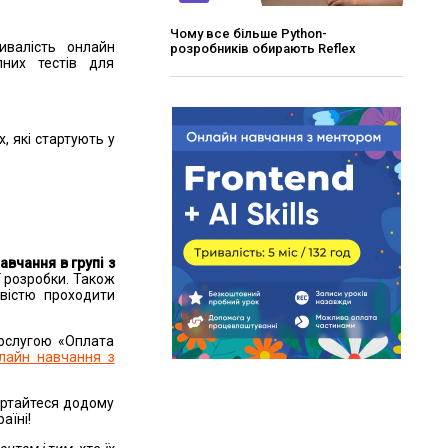
Чому все більше Python-
ивалість онлайн
розробників обирають Reflex
пних тестів для
, які стартують у
авчання в групі з
ї розробки. Також
вістю проходити
послугою «Оплата
лайн навчання з
вертайтеся додому
раїні!