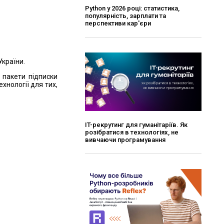
Python у 2026 році: статистика,
популярність, зарплати та
перспективи кар'єри
України.
 пакети підписки
хнології для тих,
ІT-рекрутинг для гуманітаріїв. Як
розібратися в технологіях, не
вивчаючи програмування