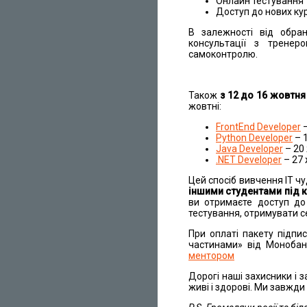
Онлайн тестування 
Доступ до нових курс
В залежності від обран
консультації з тренеро
самоконтролю.
Також
з 12 до 16 жовтня
жовтні:
FrontEnd Developer
–
Python Developer
– 
Java Developer
– 20
.NET Developer
– 27
Цей спосіб вивчення ІТ ч
іншими студентами під 
ви отримаєте доступ до
тестування, отримувати се
При оплаті пакету підп
частинами» від Монобан
ментором
Дорогі наші захисники і 
живі і здорові. Ми завжди