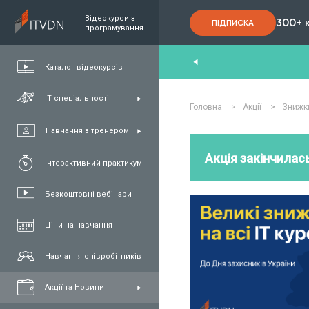
Відеокурси з
300+ 
ПІДПИСКА
програмування
nd
,
FullStack
,
C#/.NET
,
Java
та
QA
Каталог відеокурсів
ІТ спеціальності
Головна
>
Акції
>
Знижки
Навчання з тренером
Акція закінчилась
Інтерактивний практикум
Безкоштовні вебінари
Ціни на навчання
Навчання співробітників
Акції та Новини