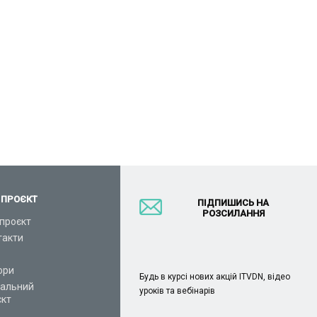
 ПРОЄКТ
ПІДПИШИСЬ НА
РОЗСИЛАННЯ
проєкт
такти
ори
Будь в курсі нових акцій ITVDN, відео
іальний
уроків та вебінарів
єкт