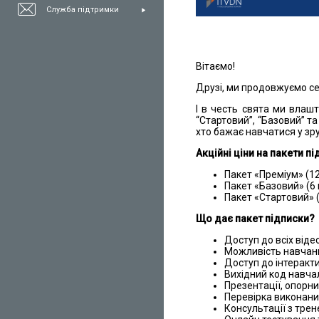
Служба підтримки
Вітаємо!
Друзі, ми продовжуємо се
І в честь свята ми вла
“Стартовий”, “Базовий” та
хто бажає навчатися у зру
Акційні ціни на пакети пі
Пакет «Преміум» (12 
Пакет «Базовий» (6 м
Пакет «Стартовий» (3
Що дає пакет підписки?
Доступ до всіх віде
Можливість навчанн
Доступ до інтеракт
Вихідний код навча
Презентації, опорни
Перевірка виконани
Консультації з тре