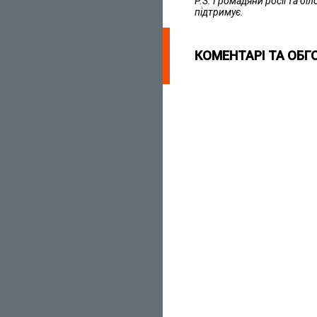
P.S. Громадяни росії та біл
підтримує.
КОМЕНТАРІ ТА ОБГ