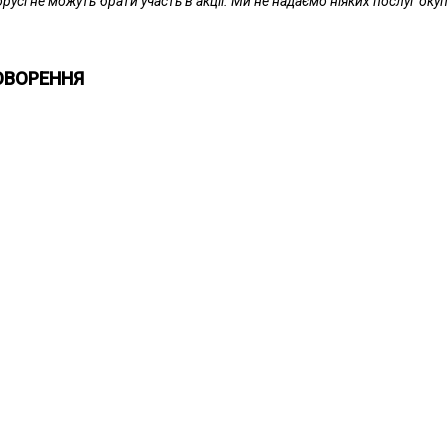
орусі не можуть брати участь в акції. Ми не надаємо ніяких послуг окуп
ОВОРЕННЯ