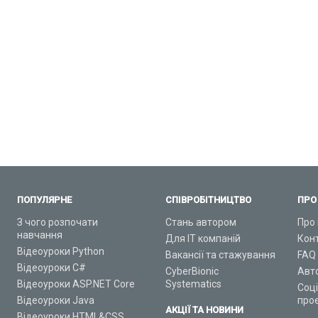
ПОПУЛЯРНЕ
СПІВРОБІТНИЦТВО
ПРО
З чого розпочати
Стань автором
Про 
навчання
Для ІТ компаній
Кон
Відеоуроки Python
Вакансії та стажування
FAQ
Відеоуроки C#
CyberBionic
Авт
Відеоуроки ASP.NET Core
Systematics
Соц
Відеоуроки Java
про
АКЦІЇ ТА НОВИНИ
Відеоуроки HTML&CSS