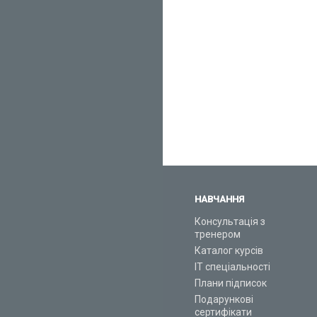
НАВЧАННЯ
Консультація з
тренером
Каталог курсів
ІТ спеціальності
Плани підписок
Подарункові
сертифікати