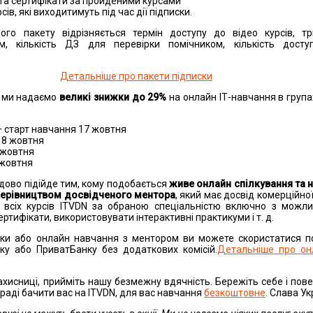
та сертифікати за пройденими курсами
ів, які виходитимуть під час дії підписки.
ого пакету відрізняється термін доступу до відео курсів, тр
м, кількість ДЗ для перевірки помічником, кількість досту
Детальніше про пакети підписки
ми надаємо
великі знижки до 29%
на онлайн ІТ-навчання в групах
 старт навчання 17 жовтня
18 жовтня
 жовтня
 жовтня
удово підійде тим, кому подобається
живе онлайн спілкування та н
керівництвом досвідченого ментора
, який має досвід комерційно
 всіх курсів ITVDN за обраною спеціальністю включно з можли
ртифікати, використовувати інтерактивні практикуми і т. д.
иски або онлайн навчання з ментором ви можете скористатися 
ку або ПриватБанку без додаткових комісій.
Детальніше про он
захисниці, прийміть нашу безмежну вдячність. Бережіть себе і по
 раді бачити вас на ITVDN, для вас навчання
безкоштовне
. Слава Ук