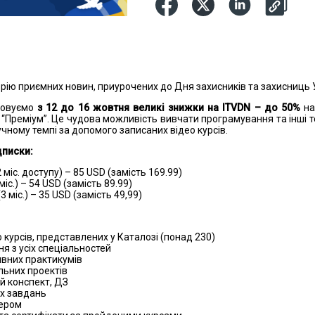
рію приємних новин, приурочених до Дня захисників та захисниць 
штовуємо
з 12 до 16 жовтня
великі знижки на ITVDN – до 50%
на
 “Преміум”. Це чудова можливість вивчати програмування та інші те
чному темпі за допомого записаних відео курсів.
дписки:
міс. доступу) – 85 USD (замість 169.99)
іс.) – 54 USD (замість 89.99)
 міс.) – 35 USD (замість 49,99)
о курсів, представлених у Каталозі (понад 230)
я з усіх спеціальностей
ивних практикумів
льних проектів
й конспект, ДЗ
х завдань
нером