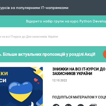
курсів за популярними IT-напрямками
Відкрито набір групи на курс Python Develope
 на всі IT-курси до Дня захисників України
. Більше актуальних пропозицій у розділі Акції!
ЗНИЖКИ НА ВСІ IT-КУРСИ ДО
ЗАХИСНИКІВ УКРАЇНИ
12.10.2022
ПОДІЛІТЬСЯ МАТЕРІАЛОМ У СО