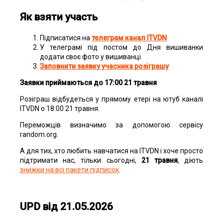
Як взяти участь
Підписатися на
телеграм канал ITVDN
У телеграмі під постом до Дня вишиванки
додати своє фото у вишиванці
Заповнити заявку учасника розіграшу
Заявки приймаються до 17:00 21 травня
Розіграш відбудеться у прямому етері на ютуб каналі
ITVDN о 18:00 21 травня.
Переможців визначимо за допомогою сервісу
random.org.
А для тих, хто любить навчатися на ITVDN і хоче просто
підтримати нас, тільки сьогодні,
21 травня
, діють
знижки на всі пакети підписок
.
UPD від 21.05.2026