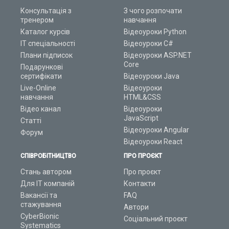
Консультація з
З чого розпочати
тренером
навчання
Каталог курсів
Відеоуроки Python
ІТ спеціальності
Відеоуроки C#
Плани підписок
Відеоуроки ASP.NET
Core
Подарункові
сертифікати
Відеоуроки Java
Live-Online
Відеоуроки
навчання
HTML&CSS
Відео канал
Відеоуроки
JavaScript
Статті
Відеоуроки Angular
Форум
Відеоуроки React
СПІВРОБІТНИЦТВО
ПРО ПРОЄКТ
Стань автором
Про проєкт
Для ІТ компаній
Контакти
Вакансії та
FAQ
стажування
Автори
CyberBionic
Соціальний проєкт
Systematics