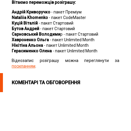
Вітаємо переможців розіграшу:
Андрій Криворучко
- пакет Преміум
Nataliia Khomenko
- пакет CodeMaster
Куцій Віталій
- пакет Стартовий
Бутов Андрей
- пакет Стартовий
Сарновський Володими
р - пакет Стартовий
Хавроненко Ольга
- пакет Unlimited Month
Нікітіна Альона
- пакет Unlimited Month
Герасименко Олена
- пакет Unlimited Month
Відеозапис розіграшу можна переглянути за
посиланням
.
КОМЕНТАРІ ТА ОБГОВОРЕННЯ