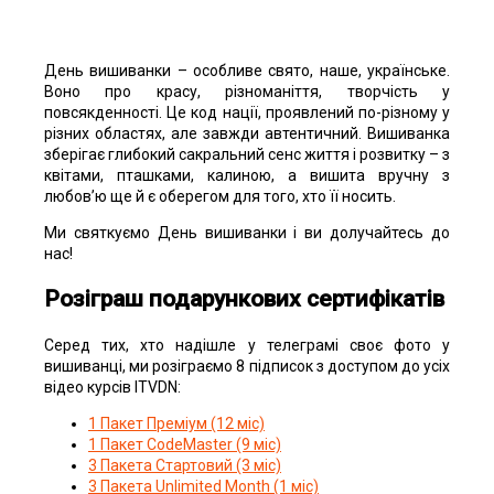
День вишиванки – особливе свято, наше, українське.
Воно про красу, різноманіття, творчість у
повсякденності. Це код нації, проявлений по-різному у
різних областях, але завжди автентичний. Вишиванка
зберігає глибокий сакральний сенс життя і розвитку – з
квітами, пташками, калиною, а вишита вручну з
любов’ю ще й є оберегом для того, хто її носить.
Ми святкуємо День вишиванки і ви долучайтесь до
нас!
Розіграш подарункових сертифікатів
Серед тих, хто надішле у телеграмі своє фото у
вишиванці, ми розіграємо 8 підписок з доступом до усіх
відео курсів ITVDN:
1 Пакет Преміум (12 міс)
1 Пакет CodeMaster (9 міс)
3 Пакета Стартовий (3 міс)
3 Пакета Unlimited Month (1 міс)