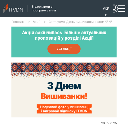
Відеокурси з
УКР
програмування
Головна
>
Акції
>
Святкуємо День вишиванки разом 💛 💙
Акція закінчилась. Більше актуальних
пропозицій у розділі Акції!
УСІ АКЦІЇ
20.05.2026