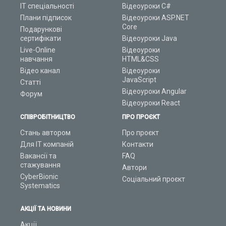
ІТ спеціальності
Відеоуроки C#
Плани підписок
Відеоуроки ASP.NET
Core
Подарункові
сертифікати
Відеоуроки Java
Live-Online
Відеоуроки
навчання
HTML&CSS
Відео канал
Відеоуроки
JavaScript
Статті
Відеоуроки Angular
Форум
Відеоуроки React
СПІВРОБІТНИЦТВО
ПРО ПРОЄКТ
Стань автором
Про проєкт
Для ІТ компаній
Контакти
Вакансії та
FAQ
стажування
Автори
CyberBionic
Соціальний проєкт
Systematics
АКЦІЇ ТА НОВИНИ
Акції