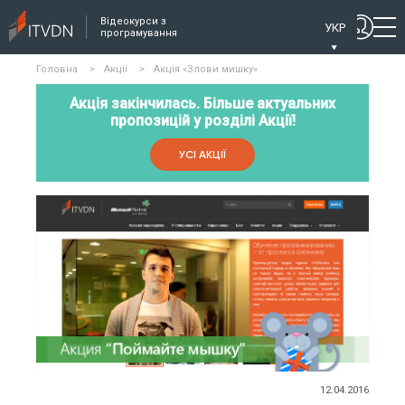
Відеокурси з
УКР
програмування
Головна
>
Акції
>
Акція «Злови мишку»
Акція закінчилась. Більше актуальних
пропозицій у розділі Акції!
УСІ АКЦІЇ
12.04.2016