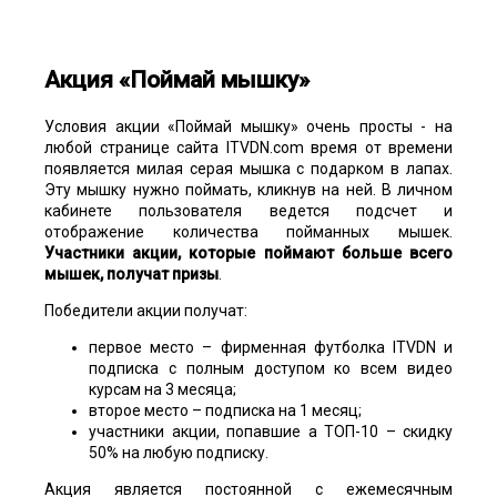
Акция «Поймай мышку»
Условия акции «Поймай мышку» очень просты - на
любой странице сайта ITVDN.com время от времени
появляется милая серая мышка с подарком в лапах.
Эту мышку нужно поймать, кликнув на ней. В личном
кабинете пользователя ведется подсчет и
отображение количества пойманных мышек.
Участники акции, которые поймают больше всего
мышек, получат призы
.
Победители акции получат:
первое место – фирменная футболка ITVDN и
подписка с полным доступом ко всем видео
курсам на 3 месяца;
второе место – подписка на 1 месяц;
участники акции, попавшие а ТОП-10 – скидку
50% на любую подписку.
Акция является постоянной с ежемесячным