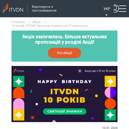
Відеокурси з
УКР
програмування
Головна
>
Акції
>
10 років ITVDN! Святкові знижки на IT-навчання
Акція закінчилась. Більше актуальних
пропозицій у розділі Акції!
УСІ АКЦІЇ
10.01.2024