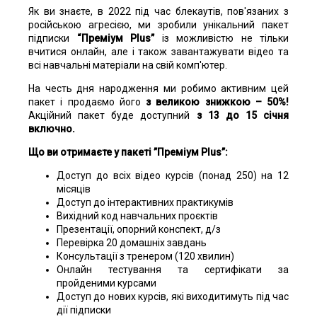
Як ви знаєте, в 2022 під час блекаутів, пов'язаних з
російською агресією, ми зробили унікальний пакет
підписки
“Преміум Plus”
із можливістю не тільки
вчитися онлайн, але і також завантажувати відео та
всі навчальні матеріали на свій комп'ютер.
На честь дня народження ми робимо активним цей
пакет і продаємо його
з великою знижкою – 50%!
Акційний пакет буде доступний
з 13 до 15 січня
включно.
Що ви отримаєте у пакеті ”Преміум Plus”:
Доступ до всіх відео курсів (понад 250) на 12
місяців
Доступ до інтерактивних практикумів
Вихідний код навчальних проєктів
Презентації, опорний конспект, д/з
Перевірка 20 домашніх завдань
Консультації з тренером (120 хвилин)
Онлайн тестування та сертифікати за
пройденими курсами
Доступ до нових курсів, які виходитимуть під час
дії підписки