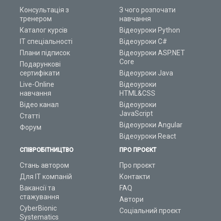
Консультація з
З чого розпочати
тренером
навчання
Каталог курсів
Відеоуроки Python
ІТ спеціальності
Відеоуроки C#
Плани підписок
Відеоуроки ASP.NET
Core
Подарункові
сертифікати
Відеоуроки Java
Live-Online
Відеоуроки
навчання
HTML&CSS
Відео канал
Відеоуроки
JavaScript
Статті
Відеоуроки Angular
Форум
Відеоуроки React
СПІВРОБІТНИЦТВО
ПРО ПРОЄКТ
Стань автором
Про проєкт
Для ІТ компаній
Контакти
Вакансії та
FAQ
стажування
Автори
CyberBionic
Соціальний проєкт
Systematics