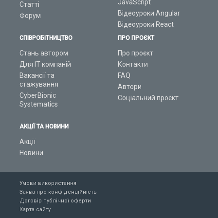
JavaScript
Статті
Відеоуроки Angular
Форум
Відеоуроки React
СПІВРОБІТНИЦТВО
ПРО ПРОЄКТ
Стань автором
Про проєкт
Для ІТ компаній
Контакти
Вакансії та
FAQ
стажування
Автори
CyberBionic
Соціальний проєкт
Systematics
АКЦІЇ ТА НОВИНИ
Акції
Новини
Умови використання
Заява про конфіденційність
Договір публічної оферти
Карта сайту