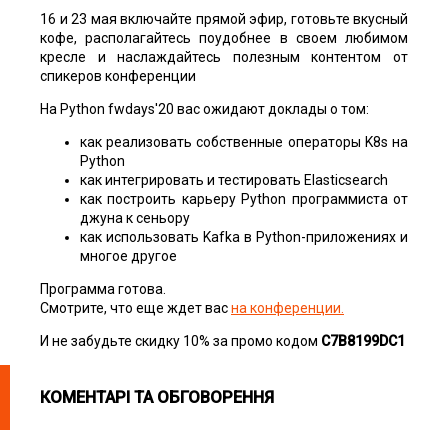
16 и 23 мая включайте прямой эфир, готовьте вкусный
кофе, располагайтесь поудобнее в своем любимом
кресле и наслаждайтесь полезным контентом от
спикеров конференции
На Python fwdays'20 вас ожидают доклады о том:
как реализовать собственные операторы K8s на
Python
как интегрировать и тестировать Elasticsearch
как построить карьеру Python программиста от
джуна к сеньору
как использовать Kafka в Python-приложениях и
многое другое
Программа готова.
Смотрите, что еще ждет вас
на конференции.
И не забудьте скидку 10% за промо кодом
C7B8199DC1
КОМЕНТАРІ ТА ОБГОВОРЕННЯ