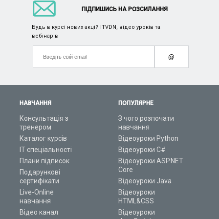
ПІДПИШИСЬ НА РОЗСИЛАННЯ
Будь в курсі нових акцій ITVDN, відео уроків та
вебінарів
@
НАВЧАННЯ
ПОПУЛЯРНЕ
Консультація з
З чого розпочати
тренером
навчання
Каталог курсів
Відеоуроки Python
ІТ спеціальності
Відеоуроки C#
Плани підписок
Відеоуроки ASP.NET
Core
Подарункові
сертифікати
Відеоуроки Java
Live-Online
Відеоуроки
навчання
HTML&CSS
Відео канал
Відеоуроки