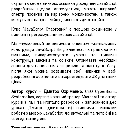
окуплять себе з лихвою, оскільки досвідчені JavaScript
розробники щедро оплачуються, мають широкий
спектр проєктів та кар’єрних можливостей, а також
можуть вести професійну діяльність дистанційно.
Курс “JavaScript Стартовий” є першою сходинкою у
вивченні програмування мовою JavaScript.
Він спрямований на вивчення головних синтаксичних
конструкцій JavaScript. Ви дізнаєтеся, як працювати зі
змінними, використовувати умовні та циклічні
конструкції, масиви та об'єкти. Отримаєте необхідні
знання для написання алгоритмів та підготуєте базу,
після якої можна розвивати свої навички у веб-
розробленні або почати використовувати JS для інших
цілей.
Автор курсу
–
Дмитро Охріменко
, CEO CyberBionic
Systematics, сертифікований тренер Microsoft та автор
курсів з .NET та FrontEnd розробки. У записаних відео
уроках Дмитро ділиться ефективними техніками
роботи з мовою JavaScript, які актуальні та потрібні на
сьогоднішній день.
Тривалість курсу
– 8 годин 40 хвилин.