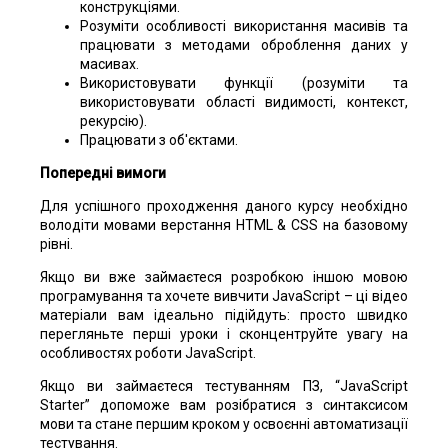
конструкціями.
Розуміти особливості використання масивів та
працювати з методами оброблення даних у
масивах.
Використовувати функції (розуміти та
використовувати області видимості, контекст,
рекурсію).
Працювати з об'єктами.
Попередні вимоги
Для успішного проходження даного курсу необхідно
володіти мовами верстання HTML & CSS на базовому
рівні.
Якщо ви вже займаєтеся розробкою іншою мовою
програмування та хочете вивчити JavaScript – ці відео
матеріали вам ідеально підійдуть: просто швидко
перегляньте перші уроки і сконцентруйте увагу на
особливостях роботи JavaScript.
Якщо ви займаєтеся тестуванням ПЗ, “JavaScript
Starter” допоможе вам розібратися з синтаксисом
мови та стане першим кроком у освоєнні автоматизації
тестування.