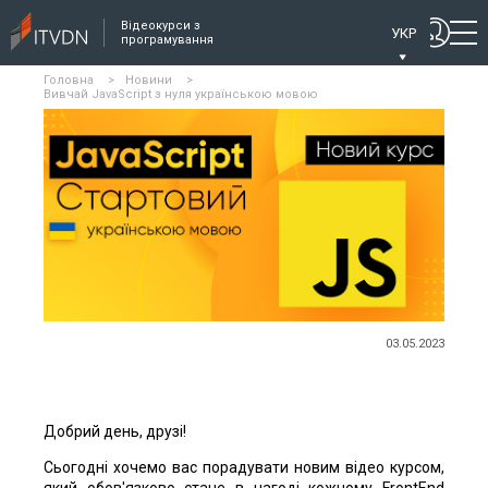
Відеокурси з
УКР
програмування
Головна
>
Новини
>
Вивчай JavaScript з нуля українською мовою
03.05.2023
Добрий день, друзі!
Сьогодні хочемо вас порадувати новим відео курсом,
який обов'язково стане в нагоді кожному FrontEnd