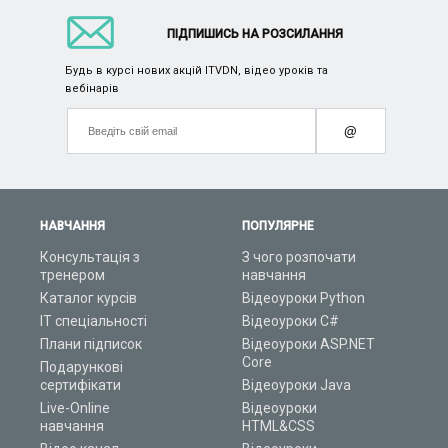
ПІДПИШИСЬ НА РОЗСИЛАННЯ
Будь в курсі нових акцій ITVDN, відео уроків та
вебінарів
@
НАВЧАННЯ
ПОПУЛЯРНЕ
Консультація з
З чого розпочати
тренером
навчання
Каталог курсів
Відеоуроки Python
ІТ спеціальності
Відеоуроки C#
Плани підписок
Відеоуроки ASP.NET
Core
Подарункові
сертифікати
Відеоуроки Java
Live-Online
Відеоуроки
навчання
HTML&CSS