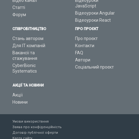
Відео канал
Відеоуроки
JavaScript
Статті
Відеоуроки Angular
Форум
Відеоуроки React
СПІВРОБІТНИЦТВО
ПРО ПРОЄКТ
Стань автором
Про проєкт
Для ІТ компаній
Контакти
Вакансії та
FAQ
стажування
Автори
CyberBionic
Соціальний проєкт
Systematics
АКЦІЇ ТА НОВИНИ
Акції
Новини
Умови використання
Заява про конфіденційність
Договір публічної оферти
Карта сайту