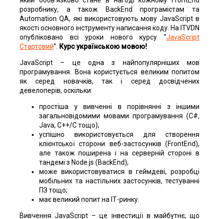
розробнику, а також BackEnd програмістам та
Automation QA, які використовують мову JavaScript в
якості основного інструменту написання коду. На ITVDN
опубліковано всі уроки нового курсу “
JavaScript
Стартовий
”.
Курс українською мовою!
JavaScript – це одна з найпопулярніших мов
програмування. Вона користується великим попитом
як серед новачків, так і серед досвідчених
девелоперів, оскільки:
простіша у вивченні в порівнянні з іншими
загальновідомими мовами програмування (С#,
Java, C++/C тощо);
успішно використовується для створення
клієнтської сторони веб-застосунків (FrontEnd),
але також поширена і на серверній стороні в
тандемі з Node.js (BackEnd);
може використовуватися в геймдеві, розробці
мобільних та настільних застосунків, тестуванні
ПЗ тощо;
має великий попит на ІТ-ринку.
Вивчення JavaScript – це інвестиції в майбутнє, що