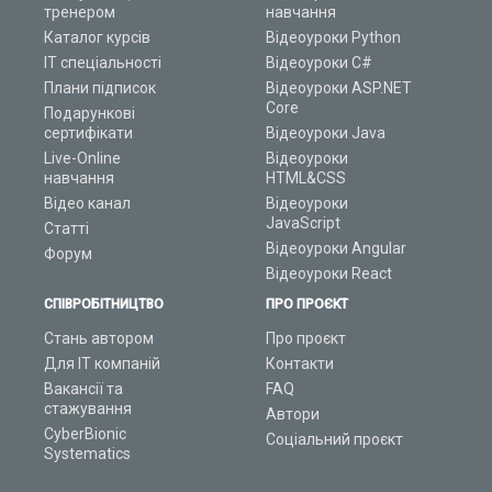
тренером
навчання
Каталог курсів
Відеоуроки Python
ІТ спеціальності
Відеоуроки C#
Плани підписок
Відеоуроки ASP.NET
Core
Подарункові
сертифікати
Відеоуроки Java
Live-Online
Відеоуроки
навчання
HTML&CSS
Відео канал
Відеоуроки
JavaScript
Статті
Відеоуроки Angular
Форум
Відеоуроки React
СПІВРОБІТНИЦТВО
ПРО ПРОЄКТ
Стань автором
Про проєкт
Для ІТ компаній
Контакти
Вакансії та
FAQ
стажування
Автори
CyberBionic
Соціальний проєкт
Systematics