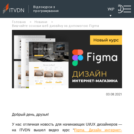
Відеокурси з
УКР
програмування
Головна
>
Новини
>
Вивчайте основи веб дизайну за допомогою Figma
03.08.2021
Добрый день, друзья!
У нас отличная новость для начинающих UI/UX дизайнеров — 
на ITVDN вышел видео курс “
Figma. Дизайн интернет-