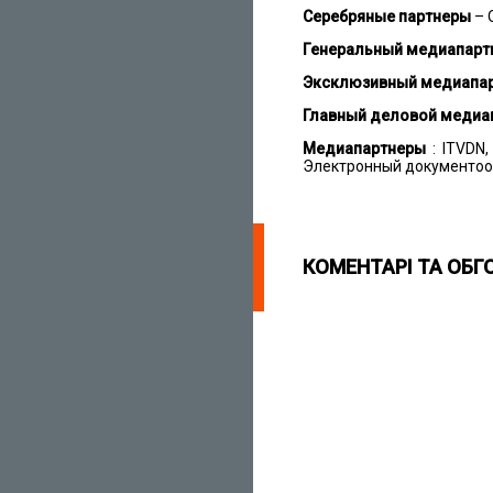
Серебряные партнеры
– Q
Генеральный медиапарт
Эксклюзивный медиапа
Главный деловой медиа
Медиапартнеры
: ITVDN,
Электронный документообор
КОМЕНТАРІ ТА ОБГ