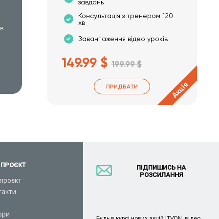
завдань
Консультація з тренером 120
хв
хв
Завантаження відео уроків
149.99 $
199.99 $
Акція
ПРИДБАТИ
 ПРОЄКТ
ПІДПИШИСЬ НА
РОЗСИЛАННЯ
проєкт
такти
ори
Будь в курсі нових акцій ITVDN, відео