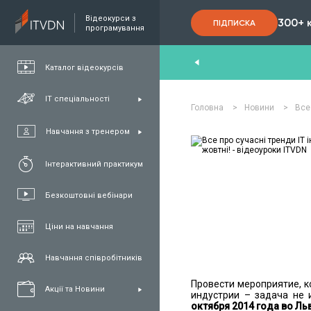
Відеокурси з
300+ 
ПІДПИСКА
програмування
End
,
FullStack
,
C#/.NET
,
Java
и
QA
Каталог відеокурсів
ІТ спеціальності
Головна
>
Новини
>
Все 
Навчання з тренером
Інтерактивний практикум
Безкоштовні вебінари
Ціни на навчання
Навчання співробітників
Провести мероприятие, к
Акції та Новини
индустрии – задача не 
октября 2014 года во Ль