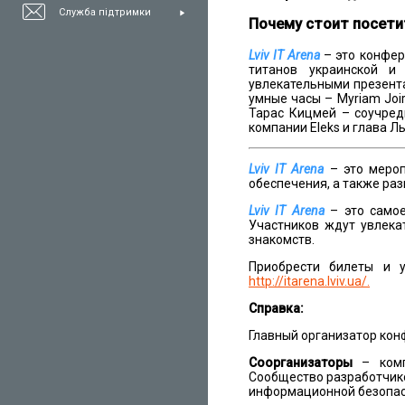
Служба підтримки
Почему стоит посетит
Lviv IT Arena
– это конфер
титанов украинской и
увлекательными презента
умные часы – Myriam Joi
Тарас Кицмей – соучред
компании Eleks и глава Л
Lviv IT Arena
– это мероп
обеспечения, а также раз
Lviv IT Arena
– это самое
Участников ждут увлека
знакомств.
Приобрести билеты и 
http://itarena.lviv.ua/.
Справка:
Главный организатор ко
Соорганизаторы
– компа
Сообщество разработчико
информационной безопасн