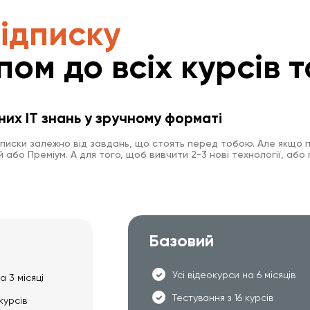
підписку
пом до всіх курсів т
них IT знань у зручному форматі
дписки залежно від завдань, що стоять перед тобою. Але якщо п
або Преміум. А для того, щоб вивчити 2-3 нові технології, або 
Базовий
Усі відеокурси на 6 місяців
а 3 місяці
Тестування з 16 курсів
курсів