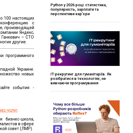
Python у 2026 році: статистика,
популярність, зарплати та
перспективи кар'єри
ло 100 настоящих
 конференцию с
le, производящей
компании Яндекс,
й Ганкевич – CTO
ногие другие.
ки программного
падной Украине.
множество новых
ІT-рекрутинг для гуманітаріїв. Як
розібратися в технологіях, не
вивчаючи програмування
айте события -
нес-услуг
.
я бизнес-школа,
иалистов в сфере
кой совет (ЛМР).