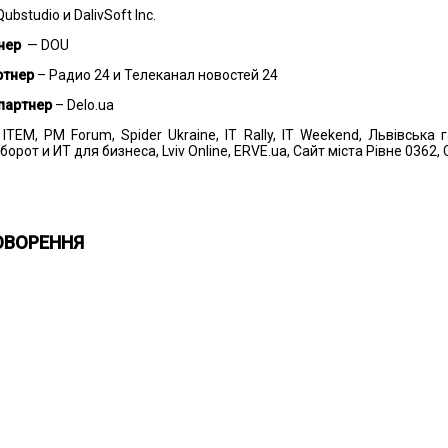
ubstudio и DalivSoft Inc.
нер
— DOU
ртнер
– Радио 24 и Телеканал новостей 24
партнер
– Delo.ua
 ITEM, PM Forum, Spider Ukraine, IT Rally, IT Weekend, Львівська г
от и ИТ для бизнеса, Lviv Online, ERVE.ua, Сайт міста Рівне 0362, C
ОВОРЕННЯ