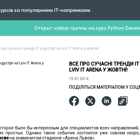
курсів за популярними IT-напрямками
Открыт набор группы на курс Python Develop
про сучасні тренди ІТ індустрії на Lviv IT Arena у жовтні!
ВСЕ ПРО СУЧАСНІ ТРЕНДИ ІТ 
LVIV IT ARENA У ЖОВТНІ!
15.07.2014
ПОДІЛІТЬСЯ МАТЕРІАЛОМ У СО
оторое было бы интересным для специалистов всех направлений,
из простых. Однако такое событие состоится уже совсем скоро
вове
на знаменитом стадионе «Арена Львов».