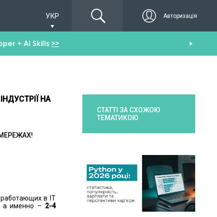
УКР
Авторизація
er + AI Skills
>>
Пол
ІНДУСТРІЇ НА
СТАТТІ ЗА СХОЖОЮ
ТЕМАТИКОЮ
ЦМЕРЕЖАХ!
 работающих в ІТ
, а именно –
2-4