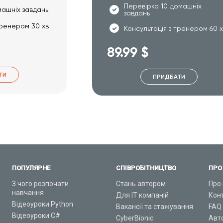
Перевірка 10 домашніх
машніх завдань
завдань
тренером 30 хв
Консультація з тренером 60 
89.99 $
ТИ
ПРИДБАТИ
ПОПУЛЯРНЕ
СПІВРОБІТНИЦТВО
ПРО
З чого розпочати
Стань автором
Про 
навчання
Для ІТ компаній
Кон
Відеоуроки Python
Вакансії та стажування
FAQ
Відеоуроки C#
CyberBionic
Авт