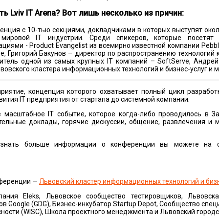
ь Lviv IT Arena? Вот лишь несколько из причин:
енция с 10-тью секциями, докладчиками в которых выступят око
 мировой ІТ индустрии. Среди спикеров, которые посетят
циями - Product Evangelist из всемирно известной компании Pebb
re, Григорий Бакунов – директор по распространению технологий 
итель одной из самых крупных IT компаний – SoftServe, Андре
ьвовского кластера информационных технологий и бизнес-услуг и м
риятие, концепция которого охватывает полный цикл разработ
вития ІТ предприятия от стартапа до системной компании.
 масштабное ІТ событие, которое когда-либо проводилось в За
тельные доклады, горячие дискуссии, общение, развлечения и 
узнать больше информации о конференции вы можете на с
нференции —
Львовский кластер информационных технологий и биз
ния Eleks, Львовское сообщество тестировщиков, Львовска
в Google (GDG), Бизнес-инкубатор Startup Depot, Сообщество спец
ости (WISC), Школа проектного менеджмента и Львовский городс