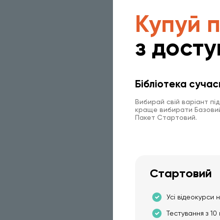
Купуй 
з досту
Бібліотека сучас
Вибирай свій варіант пі
краще вибирати Базовий 
Пакет Стартовий.
Стартовий
Усі відеокурси н
Тестування з 10 