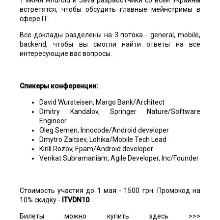
встретятся, чтобы обсудить главные мейнстримы в
сфере IT.
Все доклады разделены на 3 потока - general, mobile,
backend, чтобы вы смогли найти ответы на все
интересующие вас вопросы.
Спикеры конференции:
David Wursteisen, Margo Bank/Architect
Dmitry Kandalov, Springer Nature/Software
Engineer
Oleg Semen, Innocode/Android developer
Dmytro Zaitsev, Lohika/Mobile Tech Lead
Kirill Rozov, Epam/Android developer
Venkat Subramaniam, Agile Developer, Inc/Founder
Стоимость участия до 1 мая - 1500 грн. Промокод на
10% скидку -
ITVDN
10
Билеты можно купить здесь >>>