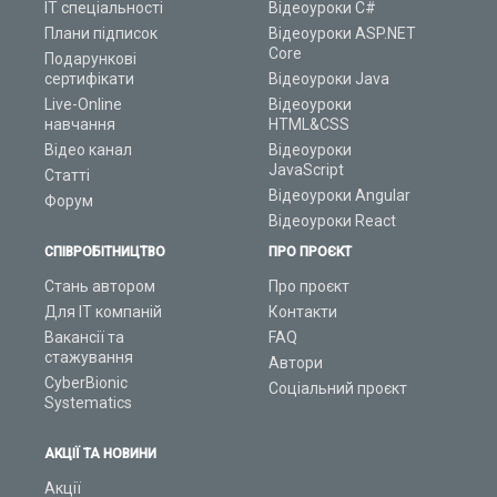
ІТ спеціальності
Відеоуроки C#
Плани підписок
Відеоуроки ASP.NET
Core
Подарункові
сертифікати
Відеоуроки Java
Live-Online
Відеоуроки
навчання
HTML&CSS
Відео канал
Відеоуроки
JavaScript
Статті
Відеоуроки Angular
Форум
Відеоуроки React
СПІВРОБІТНИЦТВО
ПРО ПРОЄКТ
Стань автором
Про проєкт
Для ІТ компаній
Контакти
Вакансії та
FAQ
стажування
Автори
CyberBionic
Соціальний проєкт
Systematics
АКЦІЇ ТА НОВИНИ
Акції