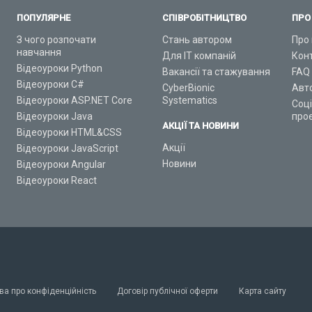
ПОПУЛЯРНЕ
СПІВРОБІТНИЦТВО
ПРО
З чого розпочати
Стань автором
Про 
навчання
Для ІТ компаній
Кон
Відеоуроки Python
Вакансії та стажування
FAQ
Відеоуроки C#
CyberBionic
Авт
Відеоуроки ASP.NET Core
Systematics
Соц
Відеоуроки Java
про
АКЦІЇ ТА НОВИНИ
Відеоуроки HTML&CSS
Акції
Відеоуроки JavaScript
Новини
Відеоуроки Angular
Відеоуроки React
ва про конфіденційність
Договір публічної оферти
Карта сайту