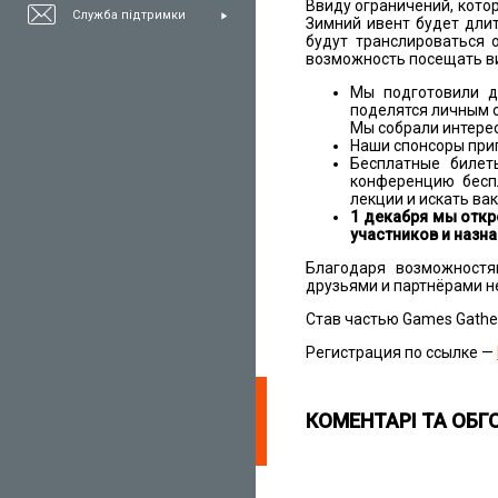
Ввиду ограничений, кото
Служба підтримки
Зимний ивент будет дли
будут транслироваться 
возможность посещать ви
Мы подготовили д
поделятся личным 
Мы собрали интерес
Наши спонсоры приг
Бесплатные билет
конференцию беспл
лекции и искать вак
1 декабря мы отк
участников и назна
Благодаря возможност
друзьями и партнёрами н
Став частью Games Gather
Регистрация по ссылке —
КОМЕНТАРІ ТА ОБГ