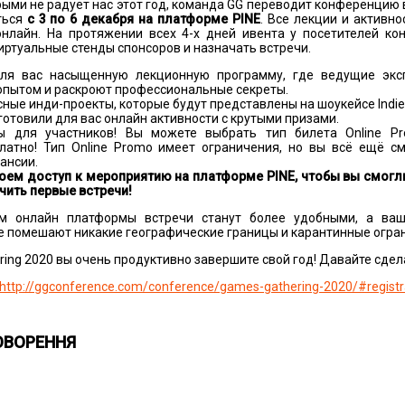
рыми не радует нас этот год, команда GG переводит конференцию 
ться
с 3 по 6 декабря на платформе
PINE
. Все лекции и активн
онлайн. На протяжении всех 4-х дней ивента у посетителей ко
ртуальные стенды спонсоров и назначать встречи.
ля вас насыщенную лекционную программу, где ведущие экс
опытом и раскроют профессиональные секреты.
ные инди-проекты, которые будут представлены на шоукейсе Indie 
отовили для вас онлайн активности с крутыми призами.
ы для участников! Вы можете выбрать тип билета Online P
атно! Тип Online Promo имеет ограничения, но вы всё ещё с
ансии.
роем доступ к мероприятию на платформе
PINE
, чтобы вы смогл
чить первые встречи!
ям онлайн платформы встречи станут более удобными, а ва
е помешают никакие географические границы и карантинные огра
ing 2020 вы очень продуктивно завершите свой год! Давайте сдел
http://ggconference.com/conference/games-gathering-2020/#registr
ОВОРЕННЯ