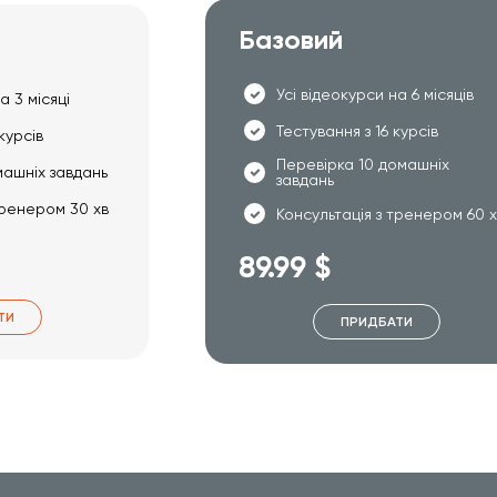
Базовий
Усі відеокурси на 6 місяців
а 3 місяці
Тестування з 16 курсів
курсів
Перевірка 10 домашніх
машніх завдань
завдань
тренером 30 хв
Консультація з тренером 60 
89.99 $
ТИ
ПРИДБАТИ