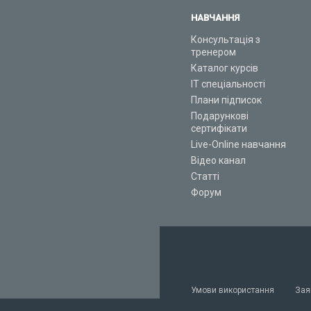
НАВЧАННЯ
Консультація з
тренером
Каталог курсів
ІТ спеціальності
Плани підписок
Подарункові
сертифікати
Live-Online навчання
Відео канал
Статті
Форум
Умови використання
Зая