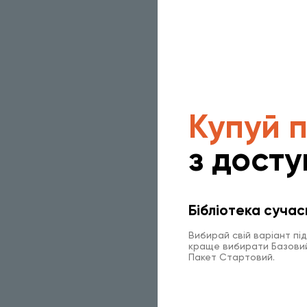
Купуй 
з досту
Бібліотека сучас
Вибирай свій варіант пі
краще вибирати Базовий 
Пакет Стартовий.