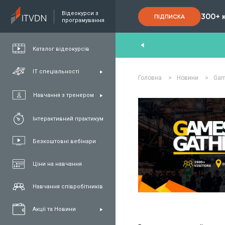
Відеокурси з
300+ 
ПІДПИСКА
програмування
End
,
FullStack
,
C#/.NET
,
Java
и
QA
Каталог відеокурсів
ІТ спеціальності
Головна
>
Новини
>
Gam
Навчання з тренером
Інтерактивний практикум
Безкоштовні вебінари
Ціни на навчання
Навчання співробітників
Акції та Новини