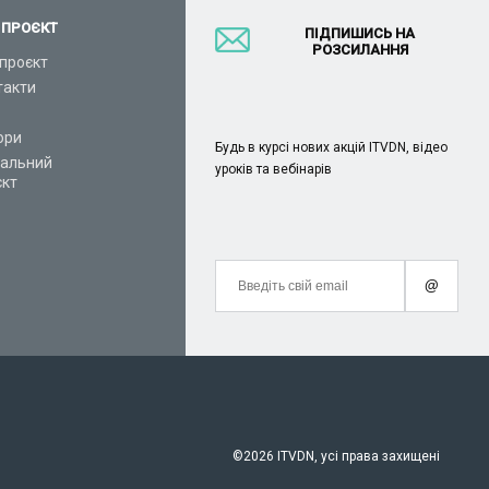
 ПРОЄКТ
ПІДПИШИСЬ НА
РОЗСИЛАННЯ
проєкт
такти
ори
Будь в курсі нових акцій ITVDN, відео
іальний
уроків та вебінарів
єкт
@
©
2026 ITVDN, усі права захищені