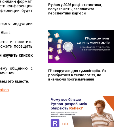
в онлайн формат.
Python у 2026 році: статистика,
ости конференции
популярність, зарплати та
нференции будет
перспективи кар'єри
перты индустрии
Blast.
romo и посетить
можете посещать
и изучить список
шему общению с
ІT-рекрутинг для гуманітаріїв. Як
ничения.
розібратися в технологіях, не
вивчаючи програмування
аем это вместе.
ation