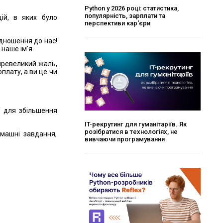
Python у 2026 році: статистика,
популярність, зарплати та
ій, в яких було
перспективи кар'єри
ідношення до нас!
 наше ім'я.
 превеликий жаль,
оплату, а ви це чи
Т для збільшення
ІT-рекрутинг для гуманітаріїв. Як
розібратися в технологіях, не
машні завдання,
вивчаючи програмування