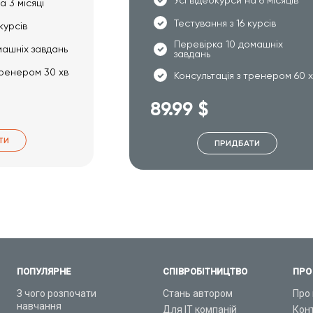
а 3 місяці
Тестування з 16 курсів
курсів
Перевірка 10 домашніх
машніх завдань
завдань
тренером 30 хв
Консультація з тренером 60 
89.99 $
ТИ
ПРИДБАТИ
ПОПУЛЯРНЕ
СПІВРОБІТНИЦТВО
ПРО
З чого розпочати
Стань автором
Про 
навчання
Для ІТ компаній
Кон