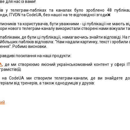
ве для нас із вами!
ів у телеграм-пабліках та каналах було зроблено 48 публікац
нди, ITVDN та CodeUA, без нашої на те відповідної згоди❌
писників та користувачів, бути уважними - ці публікації не мають в
тори нового телеграм-каналу використали створені нами віжуали та
пабліками, де були ці публікації, намагаючись знайти відповіді. На
йбільших пабліків відповіла: "Нам надали картинку, текст і зробили 
чення". Робимо висновки.
правдиві посилання на наші продукти:
A
, де ми створюємо якісний українськомовний контент у сфері І
грамістів🤗
 на CodeUA ми створили телеграм-канали, де ви знайдете до
теріали від тренерів, а також однодумців у друзів:
вий