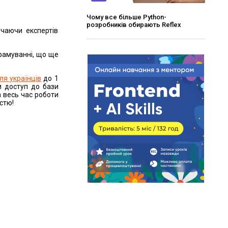
Чому все більше Python-
розробників обирають Reflex
учаючи експертів
рамуванні, що ще
ля українців
до 1
и доступ до бази
а весь час роботи
істю!