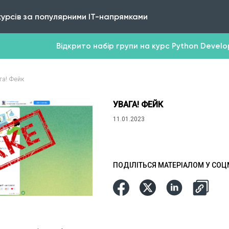
курсів за популярними IT-напрямками
Відкрито набір групи на курс Python Develope
га! Фейк
УВАГА! ФЕЙК
11.01.2023
ПОДІЛІТЬСЯ МАТЕРІАЛОМ У СО