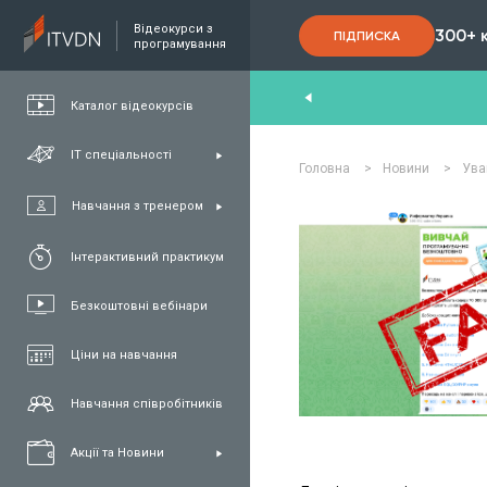
Відеокурси з
300+ 
ПІДПИСКА
програмування
nd
,
FullStack
,
C#/.NET
,
Java
та
QA
Каталог відеокурсів
ІТ спеціальності
Головна
>
Новини
>
Ува
Навчання з тренером
Інтерактивний практикум
Безкоштовні вебінари
Ціни на навчання
Навчання співробітників
Акції та Новини