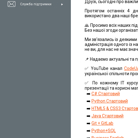
Друзі, сьогодні про важли
Служба підтримки
Протягом останніх 4 дн
використано два наші бре
🙏 Просимо всіх наших під
Без нашої згоди організа
Ми зв'язались із деякими 
адміністрація одного із на
не ви, для нас не має зна
📌 Надаємо актуальні та 
✅ YouTube канал
CodeU
української спільноти про
✅ По кожному IT курсу
презентації та корисні ма
➡️
C# Стартовий
➡️
Python Стартовий
➡️
HTML5 & CSS3 Старто
➡️
Java Стартовий
➡️
Git + GitLab
➡️
Python+SQL
➡️
Business English