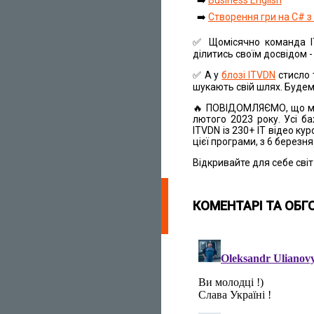
➡️
Створення гри на С# з
✅ Щомісячно команда ITV
ділитись своїм досвідом 
✅ А у
блозі ITVDN
стисло 
шукають свій шлях. Буде
🔥 ПОВІДОМЛЯЄМО, що м
лютого 2023 року. Усі 
ITVDN із 230+ ІТ відео ку
цієї програми, з 6 березн
Відкривайте для себе світ 
КОМЕНТАРІ ТА ОБГ