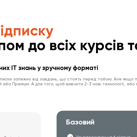
підписку
пом до всіх курсів т
них IT знань у зручному форматі
дписки залежно від завдань, що стоять перед тобою. Але якщо п
або Преміум. А для того, щоб вивчити 2-3 нові технології, або 
Базовий
Усі відеокурси на 6 місяців