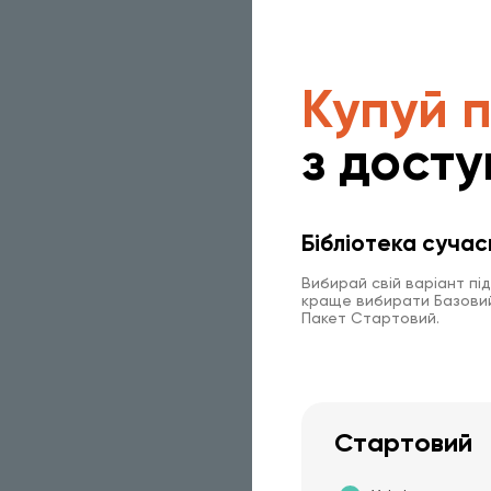
Купуй 
з досту
Бібліотека сучас
Вибирай свій варіант пі
краще вибирати Базовий 
Пакет Стартовий.
Стартовий