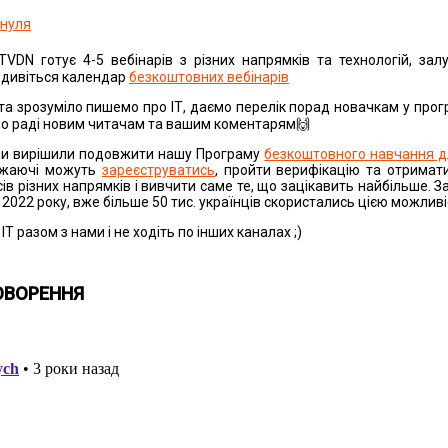
 нуля
DN готує 4-5 вебінарів з різних напрямків та технологій, зал
- дивіться календар
безкоштовних вебінарів
та зрозуміло пишемо про ІТ, даємо перелік порад новачкам у прог
мо раді новим читачам та вашим коментарям🙌
и вирішили подовжити нашу Програму
безкоштовного навчання д
бажаючі можуть
зареєструватись
, пройти верифікацію та отримат
рсів різних напрямків і вивчити саме те, що зацікавить найбільше. З
я 2022 року, вже більше 50 тис. українців скористались цією можлив
ІТ разом з нами і не ходіть по інших каналах ;)
ОВОРЕННЯ