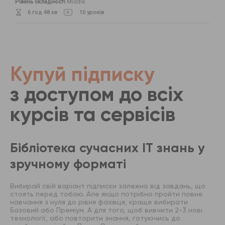
Рівень складності
Middle
6 год 48 хв
10 уроків
Купуй підписку
з доступом до всіх
курсів та сервісів
Бібліотека сучасних IT знань у
зручному форматі
Вибирай свій варіант підписки залежно від завдань, що
стоять перед тобою. Але якщо потрібно пройти повне
навчання з нуля до рівня фахівця, краще вибирати
Базовий або Преміум. А для того, щоб вивчити 2-3 нові
технології, або повторити знання, готуючись до