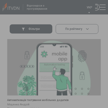
Відеокурси з
УКР
програмування
Фільтри
По рейтингу
Автоматизація тестування мобільних додатків
Міщенко Андрій