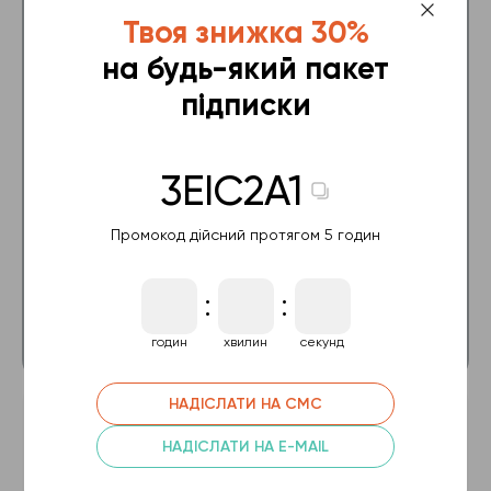
Базовий
Твоя знижка 30%
на будь-який пакет
Усі відеокурси на 6 місяців
підписки
Тестування з 16 курсів
Перевірка 10 домашніх завдань
3EIC2A1
Консультація з тренером 60 хв
Промокод дійсний протягом 5 годин
89.99 $
:
:
ПРИДБАТИ
годин
хвилин
секунд
НАДІСЛАТИ НА СМС
Преміум Plus
НАДІСЛАТИ НА E-MAIL