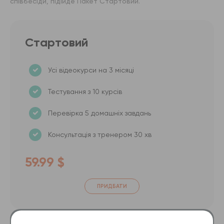
співбесіди, підійде Пакет Стартовий.
Стартовий
Усі відеокурси на 3 місяці
Тестування з 10 курсів
Перевірка 5 домашніх завдань
Консультація з тренером 30 хв
59.99 $
ПРИДБАТИ