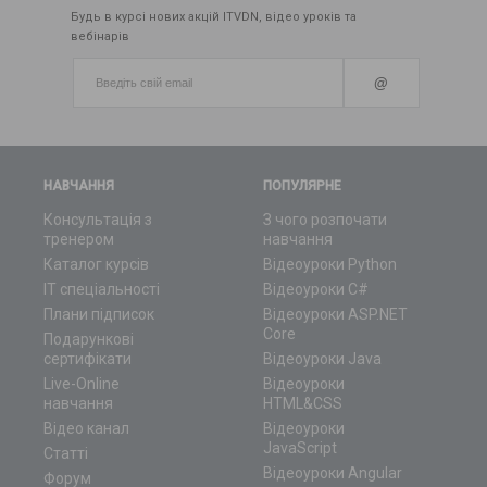
Будь в курсі нових акцій ITVDN, відео уроків та
вебінарів
@
НАВЧАННЯ
ПОПУЛЯРНЕ
Консультація з
З чого розпочати
тренером
навчання
Каталог курсів
Відеоуроки Python
ІТ спеціальності
Відеоуроки C#
Плани підписок
Відеоуроки ASP.NET
Core
Подарункові
сертифікати
Відеоуроки Java
Live-Online
Відеоуроки
навчання
HTML&CSS
Відео канал
Відеоуроки
JavaScript
Статті
Відеоуроки Angular
Форум