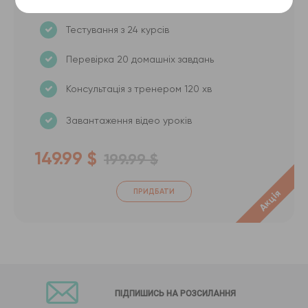
Усі відеокурси на 12 місяців
Тестування з 24 курсів
Перевірка 20 домашніх завдань
Консультація з тренером 120 хв
Завантаження відео уроків
149.99 $
199.99 $
ПРИДБАТИ
Акція
ПІДПИШИСЬ НА РОЗСИЛАННЯ