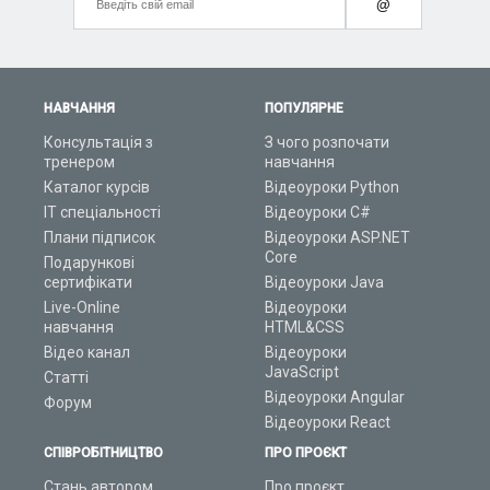
@
НАВЧАННЯ
ПОПУЛЯРНЕ
Консультація з
З чого розпочати
тренером
навчання
Каталог курсів
Відеоуроки Python
ІТ спеціальності
Відеоуроки C#
Плани підписок
Відеоуроки ASP.NET
Core
Подарункові
сертифікати
Відеоуроки Java
Live-Online
Відеоуроки
навчання
HTML&CSS
Відео канал
Відеоуроки
JavaScript
Статті
Відеоуроки Angular
Форум
Відеоуроки React
СПІВРОБІТНИЦТВО
ПРО ПРОЄКТ
Стань автором
Про проєкт