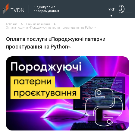
Відеокурси з
УКР
програмування
Головна
>
Ціни на навчання
>
Оплата послуги «Породжуючі патерни проєктування на Python»
Оплата послуги «Породжуючі патерни
проєктування на Python»