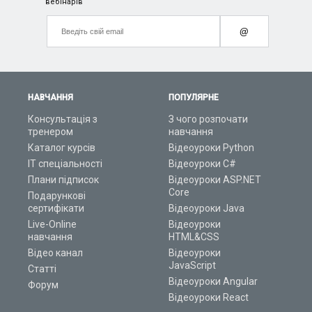
вебінарів
@
НАВЧАННЯ
ПОПУЛЯРНЕ
Консультація з
З чого розпочати
тренером
навчання
Каталог курсів
Відеоуроки Python
ІТ спеціальності
Відеоуроки C#
Плани підписок
Відеоуроки ASP.NET
Core
Подарункові
сертифікати
Відеоуроки Java
Live-Online
Відеоуроки
навчання
HTML&CSS
Відео канал
Відеоуроки
JavaScript
Статті
Відеоуроки Angular
Форум
Відеоуроки React