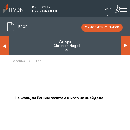
Відеокурси з
УКР
програмування
БЛОГ
ОЧИСТИТИ ФІЛЬТРИ
Автори
Christian Nagel
✖
Головна
>
Блог
На жаль, за Вашим запитом нічого не знайдено.