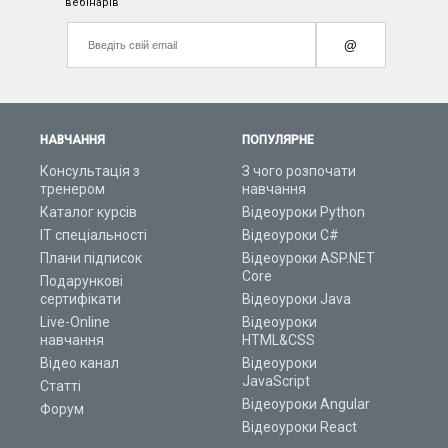
вебінарів
@
НАВЧАННЯ
ПОПУЛЯРНЕ
Консультація з
З чого розпочати
тренером
навчання
Каталог курсів
Відеоуроки Python
ІТ спеціальності
Відеоуроки C#
Плани підписок
Відеоуроки ASP.NET
Core
Подарункові
сертифікати
Відеоуроки Java
Live-Online
Відеоуроки
навчання
HTML&CSS
Відео канал
Відеоуроки
JavaScript
Статті
Відеоуроки Angular
Форум
Відеоуроки React