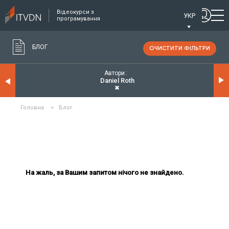
Відеокурси з
УКР
програмування
БЛОГ
ОЧИСТИТИ ФІЛЬТРИ
Автори
Daniel Roth
✖
Головна
>
Блог
На жаль, за Вашим запитом нічого не знайдено.