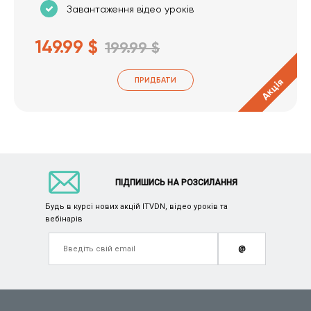
Завантаження відео уроків
149.99 $
199.99 $
ПРИДБАТИ
Акція
ПІДПИШИСЬ НА РОЗСИЛАННЯ
Будь в курсі нових акцій ITVDN, відео уроків та
вебінарів
@