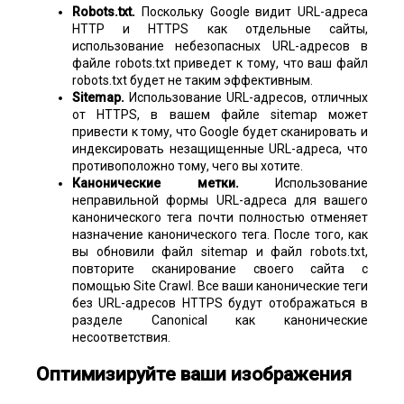
Robots.txt.
Поскольку Google видит URL-адреса
HTTP и HTTPS как отдельные сайты,
использование небезопасных URL-адресов в
файле robots.txt приведет к тому, что ваш файл
robots.txt будет не таким эффективным.
Sitemap.
Использование URL-адресов, отличных
от HTTPS, в вашем файле sitemap может
привести к тому, что Google будет сканировать и
индексировать незащищенные URL-адреса, что
противоположно тому, чего вы хотите.
Канонические метки.
Использование
неправильной формы URL-адреса для вашего
канонического тега почти полностью отменяет
назначение канонического тега. После того, как
вы обновили файл sitemap и файл robots.txt,
повторите сканирование своего сайта с
помощью Site Crawl. Все ваши канонические теги
без URL-адресов HTTPS будут отображаться в
разделе Canonical как канонические
несоответствия.
Оптимизируйте ваши изображения