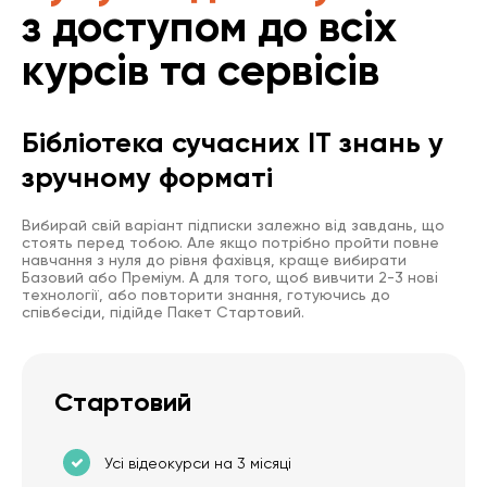
з доступом до всіх
курсів та сервісів
Бібліотека сучасних IT знань у
зручному форматі
Вибирай свій варіант підписки залежно від завдань, що
стоять перед тобою. Але якщо потрібно пройти повне
навчання з нуля до рівня фахівця, краще вибирати
Базовий або Преміум. А для того, щоб вивчити 2-3 нові
технології, або повторити знання, готуючись до
співбесіди, підійде Пакет Стартовий.
Стартовий
Усі відеокурси на 3 місяці