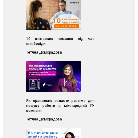
10 ключових помилок пiд час
спiвбесiди
Тетяна Доморадова
Як правильно скласти резюме для
пошуку роботи в міжнародній IT-
компанії
Тетяна Доморадова