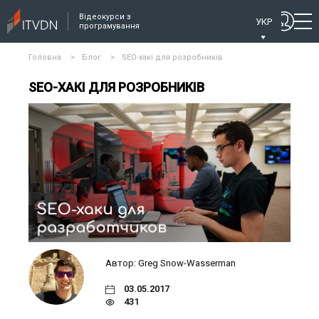
Відеокурси з
УКР
програмування
Головна
>
Блог
>
SEO-хакі для розробників
SEO-ХАКІ ДЛЯ РОЗРОБНИКІВ
Автор: Greg Snow-Wasserman
03.05.2017
431