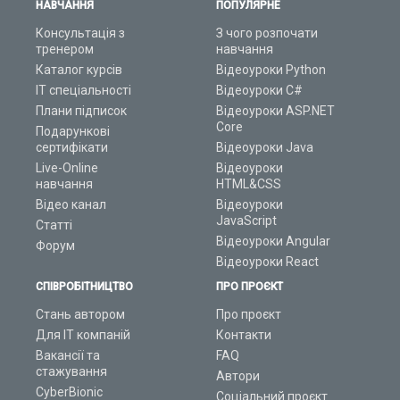
НАВЧАННЯ
ПОПУЛЯРНЕ
Консультація з
З чого розпочати
тренером
навчання
Каталог курсів
Відеоуроки Python
ІТ спеціальності
Відеоуроки C#
Плани підписок
Відеоуроки ASP.NET
Core
Подарункові
сертифікати
Відеоуроки Java
Live-Online
Відеоуроки
навчання
HTML&CSS
Відео канал
Відеоуроки
JavaScript
Статті
Відеоуроки Angular
Форум
Відеоуроки React
СПІВРОБІТНИЦТВО
ПРО ПРОЄКТ
Стань автором
Про проєкт
Для ІТ компаній
Контакти
Вакансії та
FAQ
стажування
Автори
CyberBionic
Соціальний проєкт